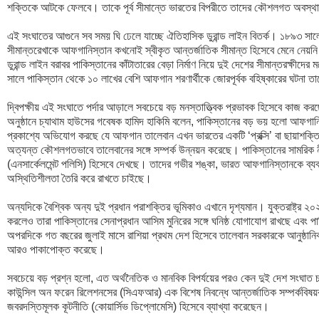
শক্তিকে আটকে ফেলবে। তাকে পূর্ব সীমান্তে ভারতের বিপরীতে তাদের কৌশলগত অবস্থান 
এই সংঘাতের আগুনে সব সময় ঘি ঢেলে যাচ্ছে ঐতিহাসিক ডুরান্ড লাইন বিতর্ক। ১৮৯৩ সালে
সীমান্তরেখাকে আফগানিস্তান কখনোই স্বীকৃত আন্তর্জাতিক সীমান্ত হিসেবে মেনে নেয়নি। ভা
ডুরান্ড লাইন বরাবর পাকিস্তানের কাঁটাতারের বেড়া নির্মাণ নিয়ে দুই দেশের সীমান্তরক্ষীদ
সালে পাকিস্তান থেকে ১০ লাখের বেশি আফগান শরণার্থীকে জোরপূর্বক বহিষ্কারের ঘটনা তা
দ্বিপক্ষীয় এই সংঘাতে পর্দার আড়ালে সবচেয়ে বড় মনস্তাত্ত্বিক প্রভাবক হিসেবে কাজ 
অনুষ্ঠানে চ্যাথাম হাউসের গবেষক হামিদ হাকিমি বলেন, পাকিস্তানের বড় ভয় হলো আফগানিস
প্রকাশ্যে অভিযোগ করছে যে আফগান তালেবান এখন ভারতের একটি ‘প্রক্সি’ বা ছায়াশক
অত্যন্ত কৌশলগতভাবে তালেবানের সঙ্গে সম্পর্ক উন্নয়ন করেছে। পাকিস্তানের সামরিক নীত
(এনসার্কেলমেন্ট পলিসি) হিসেবে দেখছে। তাদের গভীর শঙ্কা, ভারত আফগানিস্তানকে ব্যবহা
অস্থিতিশীলতা তৈরি করে রাখতে চাইছে।

অন্যদিকে বৈশ্বিক অন্য দুই প্রধান পরাশক্তির ভূমিকাও এখানে দৃশ্যমান। যুক্তরাষ্ট্র ২
করলেও তারা পাকিস্তানের সেনাপ্রধান আসিম মুনিরের সঙ্গে ঘনিষ্ঠ যোগাযোগ রাখছে এবং পা
অপরদিকে গত বছরের জুলাই মাসে রাশিয়া প্রথম দেশ হিসেবে তালেবান সরকারকে আনুষ্ঠানিকভ
আরও পাকাপোক্ত করেছে।

সবচেয়ে বড় প্রশ্ন হলো, এত অর্থনৈতিক ও মানবিক বিপর্যয়ের পরও কেন দুই দেশ সংঘাত চালিয়
কাউন্সিল অন ফরেন রিলেশনসের (সিএফআর) এক বিশেষ নিবন্ধে আন্তর্জাতিক সম্পর্কবিষয়ক 
জবরদস্তিমূলক কূটনীতি (কোয়ার্সিভ ডিপ্লোমেসি) হিসেবে ব্যাখ্যা করেছেন।
