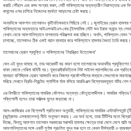
করাচি পৌঁছাল এবং রসদ সংগ্রহ করল, সেটি পাকিস্তানের অভ্যন্তরীণ নিরাপত্তার এক বিশাল
কাবুলের ওপর চাপিয়ে নিজেদের ব্যর্থতা আড়ালের চেষ্টা করছে।

অন্যদিকে আফগান তালেবানও কূটনৈতিকভাবে পিছিয়ে নেই। ১ জুলাইয়ের ড্রোন হামলার পর তাল
পাকিস্তানের অভ্যন্তরে আইএসআইএল-কের (ইসলামিক স্টেট অব ইরাক অ্যান্ড দ্য লেভান্ত
যেখান থেকে আফগানিস্তানে নাশকতার পরিকল্পনা করা হচ্ছিল। অর্থাৎ, পাকিস্তান যেমন ‘সন্
চালাচ্ছে, তালেবানও ঠিক একই বয়ান ব্যবহার করে পাকিস্তানে হামলার বৈধতা তৈরি করছে।

তালেবানের ড্রোন প্রযুক্তি ও পাকিস্তানের ‘নিয়ন্ত্রিত উত্তেজনা’

কেন এই যুদ্ধ থামছে না, তার আরেকটি বড় কারণ হলো তালেবানের অভাবনীয় প্রযুক্তিগত 
থাকা কোনো গেরিলা বাহিনী নয়। যুক্তরাষ্ট্রভিত্তিক নিউ লাইনস ম্যাগাজিনের এক প্রতিব
ব্যবহৃত বাণিজ্যিক ড্রোন আমদানি করে নিজস্ব প্রকৌশলীদের মাধ্যমে সেগুলোকে মারণাস্ত্
সরিয়ে সেখানে থ্রিডি-প্রিন্টেড প্লাস্টিক র্যাক বসিয়ে আরডিএক্স বিস্ফোরকযুক্ত মর্টার শে
এর বিপরীতে পাকিস্তানের সামরিক কৌশলও অত্যন্ত কৌতূহলোদ্দীপক। সামরিক শক্তির বিচ
শক্তিশালী হলেও তারা সর্বাত্মক যুদ্ধে জড়াচ্ছে না।

আল–জাজিরার এক বিশ্লেষণী প্রতিবেদন অনুযায়ী, পাকিস্তানের সামরিক এস্টাবলিশমেন্ট (নীতিন
(কন্ট্রোলড এসক্যালেশন) নীতি অনুসরণ করছে। এর অর্থ হলো, তারা টিটিপির মতো বিদ্রোহী
দিচ্ছে, কিন্তু আফগান তালেবান সরকারের সরাসরি হামলার ক্ষেত্রে তারা মেপে মেপে পাল্
আফগানিস্তানের সঙ্গে একটি পূর্ণাঙ্গ প্রচলিত যুদ্ধ শুরু হলে তা কেবল দীর্ঘস্থায়ী ও ব্যয়বহ