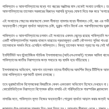
পাকিস্তান ও আফগানিস্তানের মধ্যে গত বছরের অক্টোবর মাস থেকেই সংঘাত চলছিল। তবে 
আফগানিস্তানের তালেবান সরকারের বিরুদ্ধে সরাসরি যুদ্ধের ঘোষণা দিয়ে শুরু করে ‘অপা
এই সংঘাতের পেছনের কারণগুলো কেবল সীমান্ত হামলার মধ্যে সীমাবদ্ধ নেই, বরং এর গভীরে 
অভ্যন্তরীণ গোয়েন্দা ব্যর্থতা আড়ালের চেষ্টা, ডুরান্ড লাইন বিতর্ক এবং পরাশক্তিগুলোর ভূ
পাকিস্তান ও আফগানিস্তানের চলমান এই সংঘাতের একদম কেন্দ্রে রয়েছে পাকিস্তানি সংগ
একটি পাকিস্তানপন্থি সরকার থাকলে ভারতের প্রভাবমুক্ত একটি কৌশলগত সুবিধা পাওয়
তালেবানকে সমর্থন দিয়ে এসেছিল পাকিস্তান। কিন্তু তালেবান ক্ষমতা গ্রহণের পর সেই সমীকর
ইনস্টিটিউট অব স্ট্র্যাটেজিক স্টাডিজ ইসলামাবাদের (আইএসএসআই) গবেষক আমিনা খানের এ
পাকিস্তানের জাতীয় নিরাপত্তার জন্য সবচেয়ে বড় হুমকি হয়ে দাঁড়িয়েছে।

ইসলামাবাদের অভিযোগ, আফগান তালেবান তাদের দীর্ঘদিনের আদর্শিক মিত্র টিটিপিকে আফগ
তারা পাকিস্তানে প্রাণঘাতী হামলা চালাচ্ছে।

তবে ভূরাজনৈতিক বিশ্লেষকেরা বিষয়টিকে কেবল একতরফা অভিযোগ হিসেবে দেখছেন না। 
কোয়েটাভিত্তিক নিরাপত্তা বিশ্লেষক রহিম নাসারি এই পরিস্থিতিকে পারস্পরিক ব্ল্যাকমেল (
নাসারির মতে, পাকিস্তান মূলত নিজের অভ্যন্তরীণ গোয়েন্দা ব্যর্থতা আড়াল করার জন্যই
জামায়াত-উল-আহরারের হামলায় তিন সেনা নিহত হন। আফগান সীমান্ত থেকে ১ হাজার ২০০ 