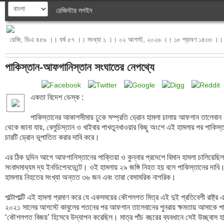
রেজিস্টার
লগইন
রেজি, ডিএ ৪৫৬ ।। বর্ষ ৫৭ ।। সংখ্যা ১ ।। ০২ আগস্ট, ২০২৬ ।। ১৮ শ্রাবণ ১৪৩৩ ।। 
পাকিস্তান-আফগানিস্তান সংঘাতের নেপথ্যে
একতা বিদেশ ডেস্ক :

পাকিস্তানের আকাশসীমায় ঢুকে সম্প্রতি ড্রোন হামলা চালায় আফগান তালেবান।
থেকে জানা যায়, বেলুচিস্তান ও খাইবার পাখতুনখাওয়ার কিছু অংশে এই হামলার পর পাকিস্তান
চারটি ড্রোন ভূপাতিত করার দাবি করে।

এর ঠিক দুদিন আগে আফগানিস্তানের পাক্তিয়া ও কুন্নার প্রদেশে বিমান হামলা চালিয়েছিল প
সংবাদমাধ্যম দ্য ইনডিপেনডেন্টে। ওই হামলায় ২৯ জঙ্গি নিহত হয় বলে পাকিস্তানের দাবি
হামলায় নিহতের সংখ্যা অন্তত ৩৬ জন এবং তারা বেসামরিক নাগরিক।

পাল্টাপাল্টি এই হামলা প্রমাণ করে যে একসময়ের কৌশলগত মিত্র এই দুই প্রতিবেশী রাষ্ট্র
২০২১ সালের আগস্টে কাবুলের পতনের পর আফগান তালেবানের পুনরায় ক্ষমতায় আসাকে পাক
‘কৌশলগত বিজয়’ হিসেবে উদ্যাপন করেছিল। মাত্র পাঁচ বছরের ব্যবধানে সেই উচ্ছ্বাস হ