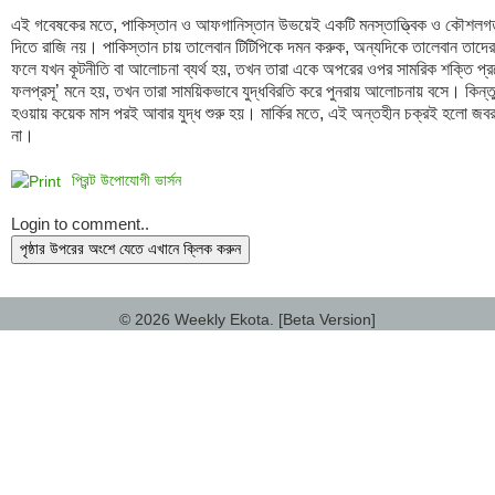
এই গবেষকের মতে, পাকিস্তান ও আফগানিস্তান উভয়েই একটি মনস্তাত্ত্বিক ও কৌশলগত
দিতে রাজি নয়। পাকিস্তান চায় তালেবান টিটিপিকে দমন করুক, অন্যদিকে তালেবান তাদের 
ফলে যখন কূটনীতি বা আলোচনা ব্যর্থ হয়, তখন তারা একে অপরের ওপর সামরিক শক্তি প্র
ফলপ্রসূ’ মনে হয়, তখন তারা সাময়িকভাবে যুদ্ধবিরতি করে পুনরায় আলোচনায় বসে। কিন্ত
হওয়ায় কয়েক মাস পরই আবার যুদ্ধ শুরু হয়। মার্কির মতে, এই অন্তহীন চক্রই হলো জবর
প্রিন্ট উপোযোগী ভার্সন
Login to comment..
পৃষ্ঠার উপরের অংশে যেতে এখানে ক্লিক করুন
© 2026 Weekly Ekota. [Beta Version]