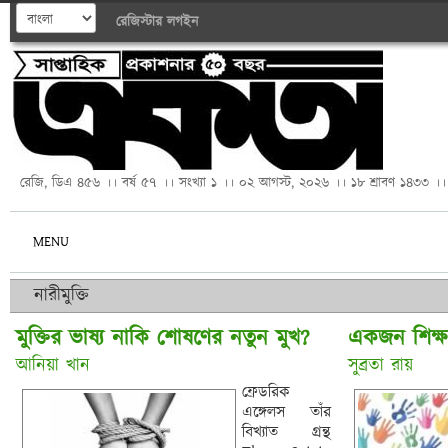
রেজিস্টার
লগইন
রেজি, ডিএ ৪৫৬ ।। বর্ষ ৫৭ ।। সংখ্যা ১ ।। ০২ আগস্ট, ২০২৬ ।। ১৮ শ্রাবণ ১৪৩৩ ।।
MENU
নারীমুক্তি
মুক্তির ভাষ্য নাকি শোষণের নতুন মুখ? 
একজন শিক্ষক
আনিয়া খান
সুব্রতা রায়
ফ্রেডরিক
এঙ্গেলস তাঁর
বিখ্যাত গ্রন্থ