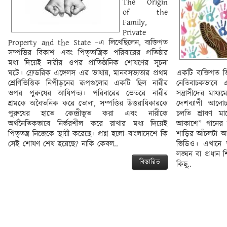
The Origin
of the
Family,
Private
Property and the State –এ লিখেছিলেন, ব্যক্তিগত
সম্পত্তির বিকাশ এবং পিতৃতান্ত্রিক পরিবারের প্রতিষ্ঠার
মধ্য দিয়েই নারীর ওপর প্রাতিষ্ঠানিক শোষণের সূচনা
ঘটে। ফ্রেডরিক এঙ্গেলস এর ভাষায়, মানবসভ্যতার প্রথম
একটি ব্যক্তিগত 
শ্রেণিভিত্তিক নিপীড়নের রূপগুলোর একটি ছিল নারীর
নেতিবাচকভাবে 
ওপর পুরুষের আধিপত্য। পরিবারের ভেতরে নারীর
সন্ত্রাসীদের মাধ
শ্রমকে অবৈতনিক করে তোলা, সম্পত্তির উত্তরাধিকারকে
দেশব্যাপী আলো
পুরুষের হাতে কেন্দ্রীভূত করা এবং নারীকে
চলতি শ্রাবণ ম
অর্থনৈতিকভাবে নির্ভরশীল করে রাখার মধ্য দিয়েই
আকাশে” গানের স
পিতৃতন্ত্র নিজেকে স্থায়ী করেছে। প্রশ্ন হলো–বাংলাদেশে কি
শাড়ির আঁচলটা 
সেই শোষণ শেষ হয়েছে? নাকি কেবল..
ভিডিও। এখানে অ
লঙ্ঘন বা প্রধান শ
বিস্তারিত
কিছু..