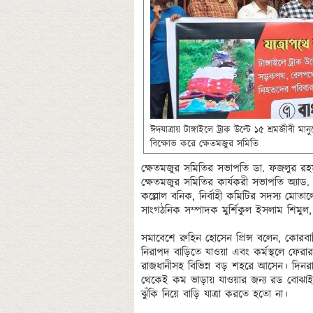
ঈদযাত্রায় টাঙ্গাইলে ট্রাক উল্টে ১৫ শ্রমজীবী মানু
বিক্ষোভ করে ক্ষেতমজুর সমিতি 
ক্ষেতমজুর সমিতির সভাপতি ডা. ফজলুর রহমান
ক্ষেতমজুর সমিতির কার্যকরী সভাপতি অ্যা
কল্লোল বনিক, নির্বাহী কমিটির সদস্য মোতাল
সাংগঠনিক সম্পাদক মুর্শিকুল ইসলাম শিমুল, র
সমাবেশে রুহিন হোসেন প্রিন্স বলেন, কোরবান
নিরাপদ বাড়িতে যাওয়া এবং কর্মস্থলে ফেরার
রাজধানীসহ বিভিন্ন বড় শহরে আসেন। দিনরাত
থেকেই কম ভাড়ায় যাওয়ার জন্য রড বোঝাই ট্
ঝুঁকি নিয়ে বাড়ি যাত্রা করতে হতো না।
