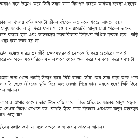
াকাণ্ড বলে উল্লেখ করে তিনি সবার যাত্রা নিরাপদ করতে কার্যকর ব্যবস্থা গ্রহণের 
 কাজ না থাকায় বাকি সময়টা জীবন বাঁচাতে তাদেরকে শহরে আসতে হয়। 
ানুষ আবার বাড়ি ফিরে যান। যে ১৫ জন শ্রমজীবী মানুষ মারা গেলেন তাদের 
নর্বাবসন করতে হবে এবং আহতদের সরকারিভাবে চিকিৎসা নিশ্চিত করতে হবে। গাড়ি 
 খরচ করা সম্ভব হয় না।

র মধ্যেও দরিদ্র শ্রমজীবী ক্ষেতমজুররাই দেশকে টিকিয়ে রেখেছে। তারাই 
 করোনার মতো মহামারিতে ধান লাগানো থেকে শুরু করে সব কাজ করে সমাজটা 
রা ভাত খেতে পারছি উল্লেখ করে তিনি বলেন, তাঁরা কেন সারা বছর কাজ পাবে
কেন বাড়ি ছেড়ে জীবনের ঝুঁকি নিয়ে অন্য জেলায় গিয়ে কাজ করতে হবে? তিনি ঈদে 
বান জানান।

রে কাজের আসার আসে। তারা ঈদে বাড়ি যাবে। কিন্তু প্রতিবছর অনেক মানুষ সড়ক 
লোক নেওয়া নিষেধ সেখানে রড বোঝাই ট্রাকে করে কিভাবে এতগুলো মানুষ মহাসড়ক
োখে পড়ে না?

মন্ত্রীদের কথার কথা না বলে বাস্তবে কাজ করার আহ্বান জানান। 
