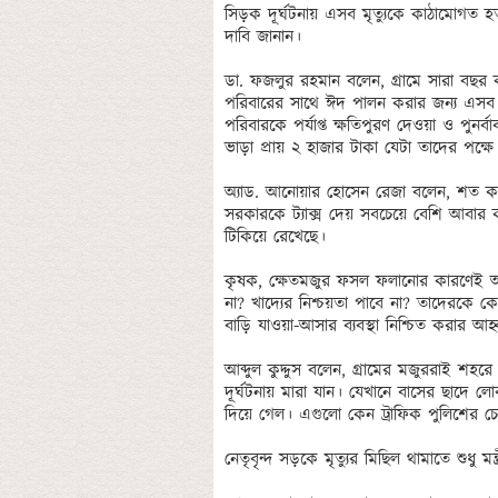
সিড়ক দূর্ঘটনায় এসব মৃত্যুকে কাঠামোগত হত্য
দাবি জানান।

ডা. ফজলুর রহমান বলেন, গ্রামে সারা বছর
পরিবারের সাথে ঈদ পালন করার জন্য এসব ম
পরিবারকে পর্যাপ্ত ক্ষতিপুরণ দেওয়া ও পু
ভাড়া প্রায় ২ হাজার টাকা যেটা তাদের পক্ষে
অ্যাড. আনোয়ার হোসেন রেজা বলেন, শত কষ্টে
সরকারকে ট্যাক্স দেয় সবচেয়ে বেশি আবার
টিকিয়ে রেখেছে। 

কৃষক, ক্ষেতমজুর ফসল ফলানোর কারণেই আম
না? খাদ্যের নিশ্চয়তা পাবে না? তাদেরকে 
বাড়ি যাওয়া-আসার ব্যবস্থা নিশ্চিত করার আহ্
আব্দুল কুদ্দুস বলেন, গ্রামের মজুররাই শহ
দূর্ঘটনায় মারা যান। যেখানে বাসের ছাদে 
দিয়ে গেল। এগুলো কেন ট্রাফিক পুলিশের চ
নেতৃবৃন্দ সড়কে মৃত্যুর মিছিল থামাতে শুধু 