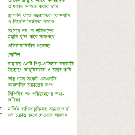
আজাদ জম্মু-কাশ্মীরে গণতান্ত্রিক 
অধিকার নিশ্চিত করার দাবি
জ্বালানি খাতে বহুজাতিক কোম্পানি 

সংসদে নয়, চা-শ্রমিকদের 

নোটিশ
রাষ্ট্রায়ত্ত ৪৪টি শিল্প-প্রতিষ্ঠান সরকারি

তীব্র গ্যাস সংকট এলএনজি 

সিপিবির পথ পরিক্রমণের তথ্য-
কণিকা
 
মার্কিন বাণিজ্যচুক্তিসহ সাম্রাজ্যবাদী 

 