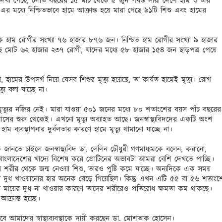
করে দেখা গেছে, চলতি বছরের ১৫ মার্চ থেকে ৫ জুন পর্যন্ত সারা দেশে হাম ও এর 
এর মধ্যে নিশ্চিতভাবে হামে আক্রান্ত হয়ে মারা গেছে ৯১টি শিশু এবং হামের 
নক হাম রোগীর সংখ্যা ৭৬ হাজার ৮৭৬ জন। নিশ্চিত হাম রোগীর সংখ্যা ৯ হাজার 
ে মোট ৬২ হাজার ২৩৭ রোগী, যাদের মধ্যে ৫৮ হাজার ১৫৪ জন ছাড়পত্র পেয়ে 
 হামের উপসর্গ নিয়ে যেসব শিশুর মৃত্যু হয়েছে, তা কার্যত হামেই মৃত্যু। রোগ 
যু বলা যাচ্ছে না।

মৃত্যুর নজির নেই। মারা যাওয়া ৫০১ জনের মধ্যে ৮০ শতাংশের বয়স পাঁচ বছরের 
মাসের শুরু থেকেই। এখনো মৃত্যু অব্যাহত আছে। জনস্বাস্থ্যবিদদের একটি অংশ 
্যবস্থাপনার দুর্বলতার কারণে হামে মৃত্যু থামানো যাচ্ছে না। 

 জানতে চাইলে জনস্বাস্থ্যবিদ ডা. লেলিন চৌধুরী গণমাধ্যমকে বলেন, করানো, 
মিলে বাংলাদেশের খাদ্যে বিশেষ করে প্রোটিনের অভাবটা আমরা বেশি দেখতে পাচ্ছি। 
 শরীর থেকে জন্ম নেওয়া শিশু, তারও পুষ্টি কমে যাচ্ছে। অন্যদিকে এক সময় 
 দুধ খাওয়ানোর হার অনেক বেড়ে গিয়েছিল। কিন্তু এখন এটি ৫৫ বা ৫৬ শতাংশে
মায়ের দুধ না খাওয়ার কারণে তাদের শরীরেও প্রতিরোধ ক্ষমতা কম থাকছে। 
রান্ত হচ্ছে। 

ে আমাদের স্বাস্থ্যব্যবস্থাকে দায়ী করছেন ডা. মোশতাক হোসেন। 
