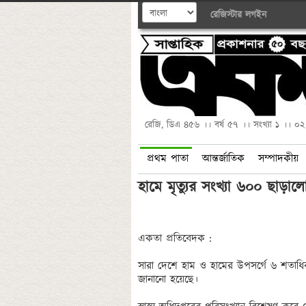
রেজিস্টার
লগইন
রেজি, ডিএ ৪৫৬ ।। বর্ষ ৫৭ ।। সংখ্যা ১ ।। ০
প্রথম পাতা
আন্তর্জাতিক
সম্পাদকীয়
হামে মৃত্যুর সংখ্যা ৬০০ ছাড়াল
একতা প্রতিবেদক :

সারা দেশে হাম ও হামের উপসর্গে ৬ শতাধিক শি
জানানো হয়েছে। 
