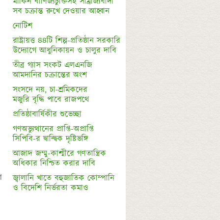
মার্কিন বাণিজ্যচুক্তিসহ সাম্রাজ্যবাদী 

নোটিশ
রাষ্ট্রায়ত্ত ৪৪টি শিল্প-প্রতিষ্ঠান সরকারি

তীব্র গ্যাস সংকট এলএনজি 

সংসদে নয়, চা-শ্রমিকদের 

গণঅভ্যুত্থানের প্রাপ্তি-অপ্রাপ্তি

সিপিবি-র দ্বান্দ্বিক দৃষ্টিভঙ্গি
আজাদ জম্মু-কাশ্মীরে গণতান্ত্রিক 
অধিকার নিশ্চিত করার দাবি
 
জ্বালানি খাতে বহুজাতিক কোম্পানি 
