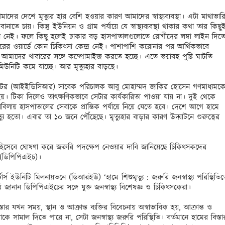
দের দেশে মৃত্যুর হার বেশি হওয়ার কারণ আমাদের স্বাস্থ্যব্যবস্থা। এটা মাথাভারি
নাতে চায়। কিন্তু ইউনিয়ন ও গ্রাম পর্যায়ে যে স্বাস্থ্যব্যবস্থা থাকার কথা তার কিছুই
েই। ফলে কিছু হলেই ঢাকার বড় হাসপাতালগুলোতে রোগীদের লম্বা লাইন দিতে
হরের ওয়ার্ডে কোন চিকিৎসা কেন্দ্র নেই। পাশাপাশি করোনার পর আর্থিকভাবে 
আমাদের খাবারের সঙ্গে কম্প্রোমাইজ করতে হচ্ছে। এতে ভয়াবহ পুষ্টি ঘাটতি 
িউনিটি কমে যাচ্ছে। আর মৃত্যুহার বাড়ছে। 

িটিউটের (আইইডিসিআর) সাবেক পরিচালক আবু মোহাম্মদ জাকির হোসেন গণমাধ্যমকে
য়। টিকা দিলেও তাৎক্ষণিকভাবে সেটার কার্যকারিতা পাওয়া যায় না। দুই থেকে 
িলায় হাসপাতালের সেবাকে প্রান্তিক পর্যায়ে নিয়ে যেতে হবে। দেশে আগে হামে 
ত্যু হতো। এবার তা ১০ জনে পৌঁছেছে। মৃত্যুহার বাড়ার কারণ উদ্ঘাটনে গুরুত্বের 
 হিসেবে ঘোষণা করে জরুরি পদক্ষেপ নেওয়ার দাবি জানিয়েছে চিকিৎসকদের 
(ডিপিপিএইচ)। 

ার্স ইউনিটি মিলনায়তনে (ডিআরইউ) ‘হামে শিশুমৃত্যু : জরুরি জনস্বাস্থ্য পরিস্থিতিত
ানান ডিপিপিএইচের সঙ্গে যুক্ত জনস্বাস্থ্য বিশেষজ্ঞ ও চিকিৎসকেরা। 

 যখন সময়, স্থান ও আক্রান্ত ব্যক্তির বিবেচনায় অস্বাভাবিক হয়, আক্রান্ত ও 
 সেটাকে সামাল দিতে পারে না, সেটা জনস্বাস্থ্য জরুরি পরিস্থিতি। বর্তমানে হামের বিস্তার