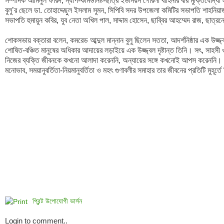
সম্পাদক আমিনুল ফরিদ, ন্যাপ-কমিউনিষ্ট-ছাত্র ইউনিয়ন গেরিলা বাহিনীর বীর মুক্তিযোদ্ধা
বুলু’র ছেলে ডা. তোহাদ্দেছুল ইসলাম সুমন, সিপিবি সদর উপজেলা কমিটির সভাপতি শাহনিয়াজ
সভাপতি হুমায়ুন কবির, যুব নেতা অখিল পাল, সাদ্দাম হোসেন, ছাব্বির আহম্মেদ রাজ, ছাত্রন
শোকসভায় বক্তারা বলেন, কমরেড আব্দুল মান্নান বুলু ছিলেন সততা, আদর্শনিষ্ঠার এক উজ্জ্ব
শোষিত-বঞ্চিত মানুষের অধিকার আদায়ের লড়াইয়ে এক উজ্জ্বল দৃষ্টান্ত তিনি। সৎ, সাহসী ও 
নিজের ব্যক্তি জীবনকে কখনো আলাদা করেননি, অন্যায়ের সঙ্গে কখনোই আপস করেননি। কথ
প্রিন্ট উপোযোগী ভার্সন
Login to comment..