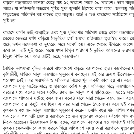
বাড়লে বজ্রপাতের আশঙ্কা বেড়ে যায় ১২ শতাংশ থেকে ২০ শতাংশ। তাপ বাড়লে ব
পারে। যা শক্তিশালী বজ্রমেঘ সৃষ্টির মুখ্য জ্বালানি হিসেবে কাজ করে। জলবায়ু পরি
ঋতুচক্রের পরিবর্তন বজ্রপাতের হার বাড়ায়। আর্দ্র ও তপ্ত বাতাসের সংমিশ্রণে ব
সৃষ্টি হয়। 

বাতাসে কার্বন ডাই-অক্সাইড এবং সূক্ষ্ম ধূলিকণার পরিমাণ বেড়ে গেলে বজ্রপাতে
মেঘের ভেতরে ঘর্ষণ বাড়িয়ে বৈদ্যুতিক চার্জ জমার প্রক্রিয়াকে ত্বরান্বিত করে
ওঠে, তখন বরফকণা বা তুষারের সঙ্গে সংঘর্ষ হয়। এতে মেঘের উপরের অংশে 
জমা হয়। এই দুই স্তরের মধ্যে যখন বিপুল পরিমাণ বৈদ্যুতিক আধানের ভারসাম্য
বিদ্যুৎ নির্গত হয়। আর এটিই হচ্ছে ‘বজ্রপাত’। 

বৈশ্বিক তাপমাত্রা বৃদ্ধির কারণে বাংলাদেশে বাড়ছে বজ্রপাতের হার। বজ্রপাতের ফল
কৃষিজীবী, প্রান্তিক মানুষ বজ্রপাতে মৃত্যুবরণ করছেন। এই হার ক্রমশ উদ্বেগজনক 
গবেষণা নেই। এর ক্ষয়ক্ষতি ও প্রতিকার নিয়েও খুব একটা ভাবা হয় না। তব
বজ্রপাতে মৃত্যু ঘটেছে সাড়ে ৩ হাজারের বেশি মানুষ। প্রতিবছর গড়ে বজ্রপাতে
বছরের মধ্যে ২০২০ সালে সর্বোচ্চ ৪২৭ জন মানুষ প্রাণ হারিয়েছেন। ২০১৬ সা
বজ্রপাতে প্রাণহানি ঘটেছে ৩২২ জন। ২০২৪ সালে মারা গেছেন ২৯৭ জন। ২০২৫ 
বজ্রপাতের হার কিছুটা কম ছিল। এ বছর মারা গেছেন ১৭৩ জন। তবে ওই বছর 
কৃষকসহ ২৩ জন মানুষ বজ্রপাতে মৃত্যুবরণ করেন। চলতি বছর ২৯ এপ্রিল পর্যন্
গত ১৮ এপ্রিল ৭টি জেলায় বজ্রপাতে ১৩ জন মৃত্যুবরণ করেন। সর্বশেষ গত ২৭ এ
নিহত হয়েছেন। উদ্বেগজনক বিষয় হচ্ছে, বজ্রপাতে নিহতদের ৭০ শতাংশই প্রান্ত
কৃষক। ক্ষেত-খামারে কাজ করতে গিয়ে অধিকাংশ সময় তারা বজ্রপাতে মৃত্যুব