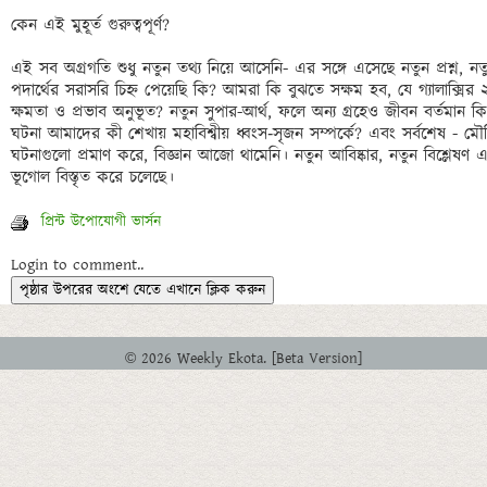
কেন এই মুহূর্ত গুরুত্বপূর্ণ?

এই সব অগ্রগতি শুধু নতুন তথ্য নিয়ে আসেনি- এর সঙ্গে এসেছে নতুন প্রশ্ন, নত
পদার্থের সরাসরি চিহ্ন পেয়েছি কি? আমরা কি বুঝতে সক্ষম হব, যে গ্যালাক্সি
ক্ষমতা ও প্রভাব অনুভূত? নতুন সুপার-আর্থ, ফলে অন্য গ্রহেও জীবন বর্তমান কি? 
ঘটনা আমাদের কী শেখায় মহাবিশ্বীয় ধ্বংস‑সৃজন সম্পর্কে? এবং সর্বশেষ - মৌল
ঘটনাগুলো প্রমাণ করে, বিজ্ঞান আজো থামেনি। নতুন আবিষ্কার, নতুন বিশ্লেষণ এব
প্রিন্ট উপোযোগী ভার্সন
Login to comment..
পৃষ্ঠার উপরের অংশে যেতে এখানে ক্লিক করুন
© 2026 Weekly Ekota. [Beta Version]