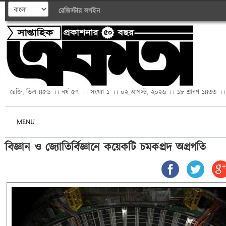
রেজিস্টার
লগইন
রেজি, ডিএ ৪৫৬ ।। বর্ষ ৫৭ ।। সংখ্যা ১ ।। ০২ আগস্ট, ২০২৬ ।। ১৮ শ্রাবণ ১৪৩৩ ।।
MENU
বিজ্ঞান ও জ্যোতির্বিজ্ঞানে কয়েকটি চমকপ্রদ অগ্রগতি