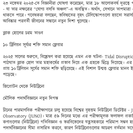
২৩ নভেম্বর ২০২৫‑তে বিজ্ঞানীরা ঘোষণা করেছেন, মাত্র ১৮ আলোকবর্ষ দূরত্বে 
- যা তার নক্ষত্রের “যোগ্য বসতি অঞ্চল”-এ অবস্থিত। অর্থাৎ, সেখানে তাপমাত
থাকতে পারে। গবেষকরা বলছেন, ভবিষ্যতের বৃহৎ টেলিস্কোপগুলো হয়তো সরাস
আবিষ্কার পরবর্তী জীবনের সন্ধানে নতুন দিশা খুলেছে।

ব্ল্যাক হোলের চরম তাণ্ডব

১০ ট্রিলিয়ন সূর্য্যর শক্তি সমান ফ্লেয়ার

২০২৫ সালের শুরুতে, বিশ্লেষণ করা হয়েছে এমন এক ঘটনা- Tidal Disruptio
পাঠঘাত ব্ল্যাক হোল তার মহাকর্ষের প্রভাব দিয়ে এক গ্রহকে ছিঁড়ে দিয়েছে। এর 
প্রায় ১০ ট্রিলিয়ন সূর্যের সমান শক্তি ছড়িয়েছে। এই বিশাল উন্মত্ত ফ্লেয়ার মান
পড়েছে।

জিপ্রোটন থেকে নিউট্রিনো

মৌলিক পদার্থবিজ্ঞানে নতুন দিগন্ত

চীনের পারমাণবিক পরীক্ষাগারে চালু হয়েছে বিশ্বের বৃহত্তম নিউট্রিনো ডিটেক্
Observatory (JUNO)। মাত্র ৫৯ দিনের মধ্যে এর পরীক্ষামূলক ফলাফল প্রকা
কণাগুলোর (নিউট্রিনো) গতিবিজ্ঞান ও ভরবিভেদের যত্নসহকারে পরিমাপ সম্
পদার্থবিজ্ঞানের সীমা প্রসারিত করবে, কারণ নিউট্রিনোগুলোর আচরণ বর্তমান তত্ত্বে 