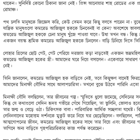
থাকেন। সুনির্দিষ্ট কোনো ঠিকানা জানা নেই। প্রিন্স আনোয়ার শাহ রোডের এক প্রান্
রোমাঞ্চ। 

পথ চলতি মানুষকে জিজ্ঞেস করি, কেউ তেমন করে কিছু বলতে পারেন না। বুঝেছ
যান্ত্রিক মানুষগুলো কমরেড আজিজুল হককে চিনবেনই বা কেন? অবশেষে ভাবলাম, 
কমরেড আজিজুল হককে চেনা মানুষ খুঁজে পাওয়া যাবে। উষা তখন বন্ধ। কিন্তু শ
একজন বয়স্ক শ্রমিক কমরেড আজিজুল হককে চিনলেন। বাড়ি চিনিয়ে দিতে তিনি
লোহার গ্রিলের ছোট্ট গেট, গেট পেরিয়ে দরজায় কড়া নাড়তেই একজন ভদ্রমহিল
কমরেড আজিজুল হকের স্ত্রী। আমাদের ঘরে নিয়ে বসালেন। একেবারে সাধারণ
নেই।

তিনি জানালেন, কমরেড আজিজুল হক বাড়িতে নেই, তবে কিছুক্ষণ বাদেই ফিরবে
আমাদের মিনাক্ষী বৌদির সাথে আলাপচারিতা। তখনো বুঝে উঠতে পারিনি এতো ব
মিনাক্ষী বৌদি বলছিলেন, তার জীবনের গল্প। স্মৃতিতে ধুলো জমেছে, সেদিনের স
কিন্তু যে কথাগুলো সেদিন হৃদয় গভীরে গেঁথে গিয়েছিল, তা ভুলিনি, ভোলাও হবে না
তার জন্ম ও বেড়ে ওঠা। চিকিৎসক বাবা। পারিবারিক আর্থিক সচ্ছলতা যথেষ্ট। কি
লেনিনবাদের মহোত্তম দর্শনকে মুকুট করে নিয়ে ঘর ছেড়েছিলেন। বলছিলেন, পার্টি
আত্মগোপনের জীবন, কমরেড আজিজুল হকের সাথে তার বিয়ে এবং জীবনের গল্প
তাগিদে অন্য বাড়িতে গৃহপরিচারিকার কাজ পর্যন্ত করেছেন।
