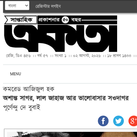
রেজিস্টার
লগইন
রেজি, ডিএ ৪৫৬ ।। বর্ষ ৫৭ ।। সংখ্যা ১ ।। ০২ আগস্ট, ২০২৬ ।। ১৮ শ্রাবণ ১৪৩৩ ।।
MENU
কমরেড আজিজুল হক
অশান্ত সাগর, লাল জাহাজ আর ভালোবাসার সওদাগর
পূর্ণেন্দু দে বুবাই