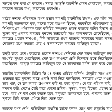
সহাস্যে কত কথা যে বলতেন। সমাজ সংস্কৃতি রাজনীতি যেমন বোঝাতেন, আবার তিনি
করতেন আমার কথা, আবেগের প্রকাশটা।

ষাটের দশকে পশ্চিমবঙ্গে তখন উত্তাল বামপন্থি রাজনীতির উত্থান। এক ঝাঁক সম্
বামপন্থি আন্দোলনে যুক্ত, যাদের মধ্যে অগ্রগণ্য ছিলেন, পরবর্তীতে পশ্চিমবঙ্গের মুখ্যম
সিপিআইএম পশ্চিমবঙ্গ রাজ্য কমিটির সম্পাদক প্রয়াত কমরেড অনিল বিশ্বাস প্রম
সুদেব বাবু একবার কমরেড বুদ্ধদেব ভট্টাচার্যের সাথে আলাপকালে জেনেছিলেন,
কমরেড প্রমোদ দাশগুপ্ত , যিনি সাতাত্তরে প্রথম বামফ্রন্ট সরকারের সময়ে বামফ্রন্
নেতাদের মধ্যে সবচেয়ে স্নেহ ও ভালবাসতেন কমরেড আজিজুল হককে।

জহুরী জহর চেনে। কমরেড প্রমোদ দাশগুপ্ত সেদিনের সেই তরুণ আজিজুল হক
আগুনটা বুঝতে পেরেছিলেন, সেই চাপা আগুনটা শ্রেণি বিক্ষোভে উস্কে দিয়েছিলেন,
করেছিলেন। আমৃত্যু কমরেড আজিজুল হক সে ভালবাসার মর্যাদা রক্ষা করে গেছ
ভারতীয় ইলেকট্রনিক মিডিয়া জি ২৪ ঘণ্টার এডিটর অনির্বাণ চৌধুরীর সাথে 
প্রজন্মের ছাত্র-যুবদের কাছে একটি বার্তা দিয়ে বলেছিলেন, সমাজের খেটে খ
ভাত খাই, সে চাল আমরা উৎপাদন করি না, করে কৃষক। যে বস্ত্র পরিধান করি, স
বসবাস করি, সেটাও তৈরি করে কোনো শ্রমিক। সুতরাং মানুষ হিসেবে এইসব শ
হবে। আর সে ঋণ শোধ করতে হলে, মানুষকে ভালবাসতে হবে, পাগলের মতো ভালব
ঘৃণাকে ভিত্তি করেই এগিয়ে নিয়ে যেতে হবে।

আজকে যখন দেখি, ব্যক্তিজীবনে মধ্যবিত্ত চর্চাকে বলবৎ রেখে বাক চাতুর্য্যের মাধ