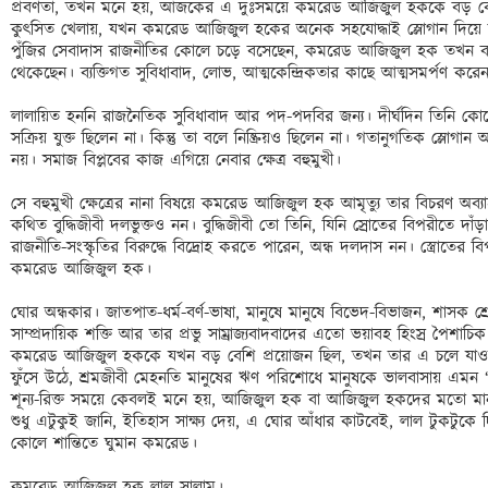
প্রবণতা, তখন মনে হয়, আজকের এ দুঃসময়ে কমরেড আজিজুল হককে বড় বেশি প্র
কুৎসিত খেলায়, যখন কমরেড আজিজুল হকের অনেক সহযোদ্ধাই স্লোগান দিয়ে মা
পুঁজির সেবাদাস রাজনীতির কোলে চড়ে বসেছেন, কমরেড আজিজুল হক তখন ব্যতি
থেকেছেন। ব্যক্তিগত সুবিধাবাদ, লোভ, আত্মকেন্দ্রিকতার কাছে আত্মসমর্পণ করেন
লালায়িত হননি রাজনৈতিক সুবিধাবাদ আর পদ-পদবির জন্য। দীর্ঘদিন তিনি কোন
সক্রিয় যুক্ত ছিলেন না। কিন্তু তা বলে নিষ্ক্রিয়ও ছিলেন না। গতানুগতিক স্লোগান আ
নয়। সমাজ বিপ্লবের কাজ এগিয়ে নেবার ক্ষেত্র বহুমুখী।

সে বহুমুখী ক্ষেত্রের নানা বিষয়ে কমরেড আজিজুল হক আমৃত্যু তার বিচরণ অব্
কথিত বুদ্ধিজীবী দলভুক্তও নন। বুদ্ধিজীবী তো তিনি, যিনি স্রোতের বিপরীতে দাঁ
রাজনীতি-সংস্কৃতির বিরুদ্ধে বিদ্রোহ করতে পারেন, অন্ধ দলদাস নন। স্ত্রোতের
কমরেড আজিজুল হক।

ঘোর অন্ধকার। জাতপাত-ধর্ম-বর্ণ-ভাষা, মানুষে মানুষে বিভেদ-বিভাজন, শাসক শ্র
সাম্প্রদায়িক শক্তি আর তার প্রভু সাম্রাজ্যবাদবাদের এতো ভয়াবহ হিংস্র পৈশাচ
কমরেড আজিজুল হককে যখন বড় বেশি প্রয়োজন ছিল, তখন তার এ চলে যাওয়া অপূ
ফুঁসে উঠে, শ্রমজীবী মেহনতি মানুষের ঋণ পরিশোধে মানুষকে ভালবাসায় এমন “ক
শূন্য-রিক্ত সময়ে কেবলই মনে হয়, আজিজুল হক বা আজিজুল হকদের মতো মান
শুধু এটুকুই জানি, ইতিহাস সাক্ষ্য দেয়, এ ঘোর আঁধার কাটবেই, লাল টুকটুক
কোলে শান্তিতে ঘুমান কমরেড। 

কমরেড আজিজুল হক লাল সালাম।
