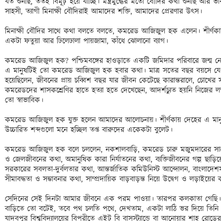
যত শুনছি, ততই বিমূঢ় হয়ে যাচ্ছি। মন্ত্রমুগ্ধের মতো বৌদির কথা শুনছি আর ভাব
সাহসী, ত্যাগী মিনাক্ষী বৌদিরাই আমাদের শক্তি, আমাদের প্রেরণার উৎস।

মিনাক্ষী বৌদির সাথে কথা বলতে বলতে, কমরেড আজিজুল হক এলেন। শীর্ণকায় দেহ
একটা ফতুয়া আর ঢিলেঢালা পায়জামা, কাঁধে ঝোলানো ব্যাগ।

কমরেড আজিজুল হক? পশ্চিমবঙ্গের হাওড়াতে একটি জমিদার পরিবারে জন্ম নেয়া স
এ মানুষটিই তো কমরেড আজিজুল হক হবার কথা। মাত্র সতের বছর বয়সে যে ছেল
হয়েছিলেন, জীবনের প্রায় চব্বিশ বছর যার জীবন কেটেছে কারান্তরালে, চোখের 
কমরেডদের শাসকশ্রেণির হাতে হত্যা হতে দেখেছেন, আদর্শচ্যুত হয়নি নিজের লক
তো স্বাভাবিক।

কমরেড আজিজুল হক যুক্ত হলেন আমাদের আলোচনায়। শীর্ণকায় দেহের এ মানুষটি
উচ্চারিত শব্দগুলো মনে হচ্ছিল তপ্ত বারুদের একেকটা বুলেট।

কমরেড আজিজুল হক বলে চললেন, নকশালবাড়ি, কমরেড চারু মজুমদারের সাথে ত
ও জেলজীবনের কথা, অমানুষিক কারা নির্যাতনের কথা, ব্যক্তিজীবনের গল্প ছাড়িয়ে ত
সরকারের সবলতা-দুর্বলতার কথা, আন্তর্জাতিক কমিউনিস্ট আন্দোলন, বাংলাদে
সীমাবদ্ধতা ও সম্ভাবনার কথা, সাম্প্রদায়িক বাড়বাড়ন্ত নিয়ে উদ্বেগ ও লড়াইয়ের 
সেদিনের সেই দিনটা আমার জীবনে এক পরম পাওয়া। তারপর কলকাতা গেছি।
বাড়িতে তো বটেই, তবে পথ চলতি পথে, দেখতাম, একটা লাঠি ভর দিয়ে তিনি দ
যাদবপুর বিশ্ববিদ্যালয়ের বিপরীতে এইট বি বাসস্ট্যান্ডে বা আনোয়ার শাহ রো