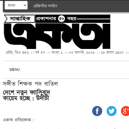
রেজিস্টার
লগইন
রেজি, ডিএ ৪৫৬ ।। বর্ষ ৫৭ ।। সংখ্যা ১ ।। ০২ আগস্ট, ২০২৬ ।। ১৮ শ্রাবণ ১৪৩৩ ।।
MENU
সঙ্গীত শিক্ষক পদ বাতিল
দেশে নতুন ফ্যাসিবাদ 

কায়েম হচ্ছে : উদীচী 
একতা প্রতিবেদক :
