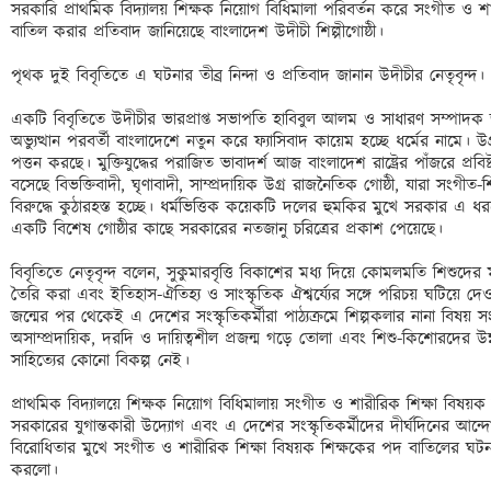
সরকারি প্রাথমিক বিদ্যালয় শিক্ষক নিয়োগ বিধিমালা পরিবর্তন করে সংগীত ও শা
বাতিল করার প্রতিবাদ জানিয়েছে বাংলাদেশ উদীচী শিল্পীগোষ্ঠী। 

পৃথক দুই বিবৃতিতে এ ঘটনার তীব্র নিন্দা ও প্রতিবাদ জানান উদীচীর নেতৃবৃন্দ। 

একটি বিবৃতিতে উদীচীর ভারপ্রাপ্ত সভাপতি হাবিবুল আলম ও সাধারণ সম্প
অভ্যুত্থান পরবর্তী বাংলাদেশে নতুন করে ফ্যাসিবাদ কায়েম হচ্ছে ধর্মের নামে। উগ
পত্তন করছে। মুক্তিযুদ্ধের পরাজিত ভাবাদর্শ আজ বাংলাদেশ রাষ্ট্রের পাঁজরে প্রবিষ
বসেছে বিভক্তিবাদী, ঘৃণাবাদী, সাম্প্রদায়িক উগ্র রাজনৈতিক গোষ্ঠী, যারা সংগীত-শ
বিরুদ্ধে কুঠারহস্ত হচ্ছে। ধর্মভিত্তিক কয়েকটি দলের হুমকির মুখে সরকার এ ধরনে
একটি বিশেষ গোষ্ঠীর কাছে সরকারের নতজানু চরিত্রের প্রকাশ পেয়েছে। 

বিবৃতিতে নেতৃবৃন্দ বলেন, সুকুমারবৃত্তি বিকাশের মধ্য দিয়ে কোমলমতি শিশুদের ম
তৈরি করা এবং ইতিহাস-ঐতিহ্য ও সাংস্কৃতিক ঐশ্বর্য্যের সঙ্গে পরিচয় ঘটিয়ে দেওয়া 
জন্মের পর থেকেই এ দেশের সংস্কৃতিকর্মীরা পাঠ্যক্রমে শিল্পকলার নানা বিষয় স
অসাম্প্রদায়িক, দরদি ও দায়িত্বশীল প্রজন্ম গড়ে তোলা এবং শিশু-কিশোরদের উন্নত
সাহিত্যের কোনো বিকল্প নেই। 

প্রাথমিক বিদ্যালয়ে শিক্ষক নিয়োগ বিধিমালায় সংগীত ও শারীরিক শিক্ষা বিষয়ক শ
সরকারের যুগান্তকারী উদ্যোগ এবং এ দেশের সংস্কৃতিকর্মীদের দীর্ঘদিনের আন্দো
বিরোধিতার মুখে সংগীত ও শারীরিক শিক্ষা বিষয়ক শিক্ষকের পদ বাতিলের ঘটনা
করলো।
