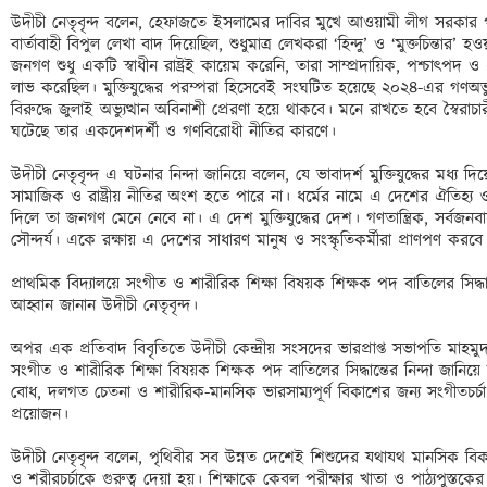
উদীচী নেতৃবৃন্দ বলেন, হেফাজতে ইসলামের দাবির মুখে আওয়ামী লীগ সরকার পাঠ
বার্তাবাহী বিপুল লেখা বাদ দিয়েছিল, শুধুমাত্র লেখকরা ‘হিন্দু’ ও ‘মুক্তচিন্তার’ হ
জনগণ শুধু একটি স্বাধীন রাষ্ট্রই কায়েম করেনি, তারা সাম্প্রদায়িক, পশ্চাৎপদ ও ধর্
লাভ করেছিল। মুক্তিযুদ্ধের পরম্পরা হিসেবেই সংঘটিত হয়েছে ২০২৪-এর গণঅভ্যু
বিরুদ্ধে জুলাই অভ্যুত্থান অবিনাশী প্রেরণা হয়ে থাকবে। মনে রাখতে হবে স্বৈরা
ঘটেছে তার একদেশদর্শী ও গণবিরোধী নীতির কারণে। 

উদীচী নেতৃবৃন্দ এ ঘটনার নিন্দা জানিয়ে বলেন, যে ভাবাদর্শ মুক্তিযুদ্ধের মধ
সামাজিক ও রাষ্ট্রীয় নীতির অংশ হতে পারে না। ধর্মের নামে এ দেশের ঐতিহ্য ও
দিলে তা জনগণ মেনে নেবে না। এ দেশ মুক্তিযুদ্ধের দেশ। গণতান্ত্রিক, সর্বজনবাদী
সৌন্দর্য। একে রক্ষায় এ দেশের সাধারণ মানুষ ও সংস্কৃতিকর্মীরা প্রাণপণ করবে।
প্রাথমিক বিদ্যালয়ে সংগীত ও শারীরিক শিক্ষা বিষয়ক শিক্ষক পদ বাতিলের সিদ্
আহ্বান জানান উদীচী নেতৃবৃন্দ।

অপর এক প্রতিবাদ বিবৃতিতে উদীচী কেন্দ্রীয় সংসদের ভারপ্রাপ্ত সভাপতি মাহম
সংগীত ও শারীরিক শিক্ষা বিষয়ক শিক্ষক পদ বাতিলের সিদ্ধান্তের নিন্দা জানি
বোধ, দলগত চেতনা ও শারীরিক-মানসিক ভারসাম্যপূর্ণ বিকাশের জন্য সংগীতচর্চা,
প্রয়োজন। 

উদীচী নেতৃবৃন্দ বলেন, পৃথিবীর সব উন্নত দেশেই শিশুদের যথাযথ মানসিক বিকা
ও শরীরচর্চাকে গুরুত্ব দেয়া হয়। শিক্ষাকে কেবল পরীক্ষার খাতা ও পাঠ্যপুস্তকের 