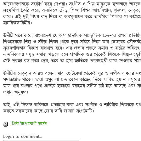
আবেগজগতকে সংকীর্ণ করে দেওয়া। সংগীত ও শিল্প মানুষকে মুক্তভাবে ভাবতে
সহমর্মিতা তৈরি করে; অন্যদিকে ক্রীড়া শিক্ষা শিশুর আত্মবিশ্বাস, শৃঙ্খলা, নেতৃত্
করে। এই দুই বিষয় বাদ দিয়ে বা অবমূল্যায়ন করে প্রাথমিক শিক্ষার যে কাঠামো
মানবিকতাবিহীন। 

উদীচী মনে করে, বাংলাদেশ যে অসাম্প্রদায়িক সাংস্কৃতিক চেতনার ওপর প্রতিষ্ঠিত
শিশুদেরকে শিল্প ও ক্রীড়া শিক্ষা থেকে দূরে সরিয়ে দিলে তার ভেতরের সৌন্দর্যব
সৃজনশীলতার বিকাশ বাধাগ্রস্ত হবে। এর প্রভাব পড়বে সমাজ ও রাষ্ট্রের ভবিষ্যৎ চ
নান্দনিকতায় সমৃদ্ধ সমাজ গড়তে হলে প্রাথমিক স্তর থেকেই শিশুকে শিল্প-সংস্কৃতি-
সেই দরজা বন্ধ করে দেয়, তবে তা হবে জাতিকে পশ্চাদমুখী করে দেওয়ার সমা
উদীচীর নেতৃবৃন্দ আরও বলেন, যারা ছোটবেলা থেকেই সুর ও সঙ্গীত সাধনার মধ্
সদাজাগ্রত থাকে। তারা অসুর বা মন্দ কোন কাজের দিকে ধাবিত হয় না। সুরের
কাল ধরে বাংলার পথে প্রান্তরে হাজারো রকমের সঙ্গীত চর্চা হয়ে আসছে এবং সঙ্গ
প্রধান অনুষঙ্গ। 

তাই, এই সিদ্ধান্ত অবিলম্বে প্রত্যাহার করা এবং সংগীত ও শারিরীক শিক্ষাকে যথাযথ
প্রিন্ট উপোযোগী ভার্সন
Login to comment..