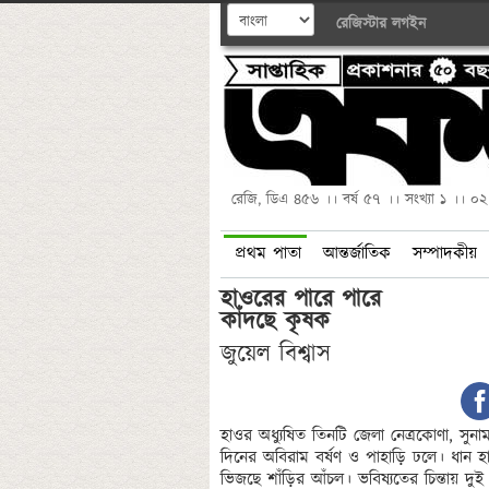
রেজিস্টার
লগইন
রেজি, ডিএ ৪৫৬ ।। বর্ষ ৫৭ ।। সংখ্যা ১ ।। ০
প্রথম পাতা
আন্তর্জাতিক
সম্পাদকীয়
হাওরের পারে পারে 

কাঁদছে কৃষক
জুয়েল বিশ্বাস
হাওর অধ্যুষিত তিনটি জেলা নেত্রকোণা, সুন
দিনের অবিরাম বর্ষণ ও পাহাড়ি ঢলে। ধান হ
ভিজছে শাঁড়ির আঁচল। ভবিষ্যতের চিন্তায় দু