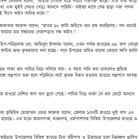
ক্ষিতিশ দেবনাথ বলেন, “আমার গোয়াল ঘরে পাঁচটি গাইগরু আছে। প্রায় এক আড়া 
থা এক মুইট খেরও (খড়) আনতে পারিনি। বাইষ্যা মাসে খের ছাড়া গরু পালন 
ছাই দিতে অইব পানির দামে।”

দা আকতার আকন্দ বলেন, “হাওর ১০ কাটা জমিতে ধান চাষ করছিলাম। সব ধানেই 
মার চার সন্তানের লেহাপড়াও বন্ধ অইব।” 

রের উপ-পরিচালক মো. আমিনুল ইসলাম বলেন, এখন পর্যন্ত হাওরের ৬৮ ভাগ বোরো 
 কাটার জন্য কৃষকদের বলা হচ্ছে। তবে উপরের জমির ধানের কোনো ক্ষতি হয়নি 
াওরের পাকা ধান পানির নিচে তলিয়ে যায়। এ সময় পানি কম থাকলেও শ্রমিক 
সঙ্গে বজ্রপাত শুরু হলে পাঁচদিনে আট কৃষক নিহত হওয়ায় হাওরে বজ্রপাত আতঙ্ক 
েলার হাওরে বেশির ভাগ ধান ডুবে গেছে। পানির নিচে থাকা সে ধান কেটে আনতে 
চালক কৃষিবিদ মোহাম্মদ ওমর ফারুক বলেন, জেলার ১৩৭টি হাওরে দুই লাখ ২৩ 
য়েছে। এর মধ্যে জামালগঞ্জ, মধ্যনগর, ধর্মপাশাসহ বিভিন্ন উপজেলার হাওরে ৯ 


গ্রাম উপজেলার বিভিন্ন হাওরে টানা বৃষ্টিপাত ও উজানের ঢলে নিম্নাঞ্চল প্লাবিত 