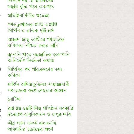
সংসদে নয়, চা-শ্রমিকদের 

 
গণঅভ্যুত্থানের প্রাপ্তি-অপ্রাপ্তি

সিপিবি-র দ্বান্দ্বিক দৃষ্টিভঙ্গি
আজাদ জম্মু-কাশ্মীরে গণতান্ত্রিক 
অধিকার নিশ্চিত করার দাবি
জ্বালানি খাতে বহুজাতিক কোম্পানি 

 
সিপিবির পথ পরিক্রমণের তথ্য-
কণিকা
মার্কিন বাণিজ্যচুক্তিসহ সাম্রাজ্যবাদী 

 
নোটিশ
রাষ্ট্রায়ত্ত ৪৪টি শিল্প-প্রতিষ্ঠান সরকারি

 
 
তীব্র গ্যাস সংকট এলএনজি 
