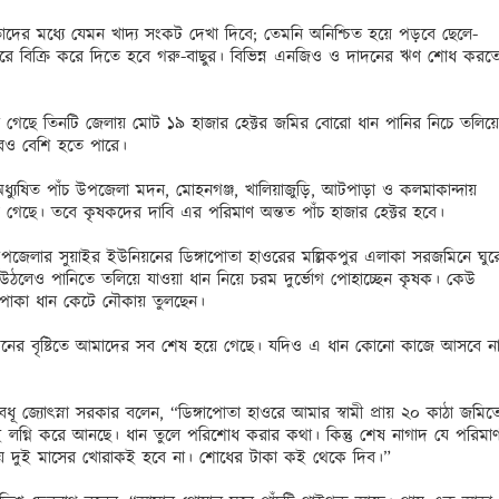
র মধ্যে যেমন খাদ্য সংকট দেখা দিবে; তেমনি অনিশ্চিত হয়ে পড়বে ছেলে-
ে বিক্রি করে দিতে হবে গরু-বাছুর। বিভিন্ন এনজিও ও দাদনের ঋণ শোধ করতে
জানা গেছে তিনটি জেলায় মোট ১৯ হাজার হেক্টর জমির বোরো ধান পানির নিচে তলিয়ে 
ও বেশি হতে পারে।

ধ্যুষিত পাঁচ উপজেলা মদন, মোহনগঞ্জ, খালিয়াজুড়ি, আটপাড়া ও কলমাকান্দায় 
গেছে। তবে কৃষকদের দাবি এর পরিমাণ অন্তত পাঁচ হাজার হেক্টর হবে। 

জেলার সুয়াইর ইউনিয়নের ডিঙ্গাপোতা হাওরের মল্লিকপুর এলাকা সরজমিনে ঘুরে
দ উঠলেও পানিতে তলিয়ে যাওয়া ধান নিয়ে চরম দুর্ভোগ পোহাচ্ছেন কৃষক। কেউ 
াকা ধান কেটে নৌকায় তুলছেন।

িনের বৃষ্টিতে আমাদের সব শেষ হয়ে গেছে। যদিও এ ধান কোনো কাজে আসবে না,
ূ জ্যোৎস্না সরকার বলেন, “ডিঙ্গাপোতা হাওরে আমার স্বামী প্রায় ২০ কাঠা জমিতে
লগ্নি করে আনছে। ধান তুলে পরিশোধ করার কথা। কিন্তু শেষ নাগাদ যে পরিমাণ
ে দুই মাসের খোরাকই হবে না। শোধের টাকা কই থেকে দিব।”
