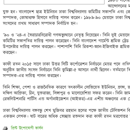
১৯৮৩ সালের স্
আন্দোলনের মধ
যুক্ত হন। বাংলাদেশ ছাত্র ইউনিয়ন ঢাকা বিশ্ববিদ্যালয় কমিটির সভাপতি এবং কেন
সম্পাদক, কোষাধ্যক্ষ হিসাবে দায়িত্ব পালন করেন। ১৯৮৯-৯০ মেয়াদে ঢাকা বিশ্ববি
সংসদের প্রথম সাধারণ সম্পাদক নির্বাচিত হন। 

’৯০ ও ’২৪-এ স্বৈরাচারবিরোধী গণঅভ্যুত্থানে নেতৃত্ব দিয়েছেন। তিনি দুই মেয়াদ
কমিটির সভাপতির দায়িত্ব পালন করেছেন। তিনি বাংলাদেশ গার্মেন্ট শ্রমিক ট্রেড ইউ
উপদেষ্টার দায়িত্ব পালন করছেন। পাশাপাশি তিনি রিকশা-ভ্যান-ইজিবাইক শ্রমি
করছেন। 

কাফী রতন ২০১৫ সালে ঢাকা উত্তর সিটি কর্পোরেশন নির্বাচনে মেয়র পদে প্রতিদ্
অনুষ্ঠিত জাতীয় সংসদ নির্বাচনে তিনি কুমিল্লা-৫ আসনে প্রার্থী ছিলেন। বর্তমানে ত
সম্পাদক-এর দায়িত্ব পালন করছেন। 

তিনি শিক্ষা, পেশা ও রাজনৈতিক কারণে তৎকালীন সোভিয়েত ইউনিয়ন, ফ্রান্স, জার
দক্ষিণ আফ্রিকা, চীন, যুক্তরাজ্য, সিঙ্গাপুর ও মালোয়েশিয়া সফর করেন। তিনি জার্
রেভলিউশনারি পার্টিস এন্ড অর্গানাইজেশন (আইকর)-এর এশীয় অঞ্চলের এক মে
ঢাকা বিশ্ববিদ্যালয় বঙ্গবন্ধু শেখ মুজিবর রহমান হলের পক্ষে জাতীয় টেলিভশন ব
একজন লেখক। ষাট বারের অধিক স্বেচ্ছায় রক্তদান করা কাফী রতন মরণোত্তর চ
প্রিন্ট উপোযোগী ভার্সন