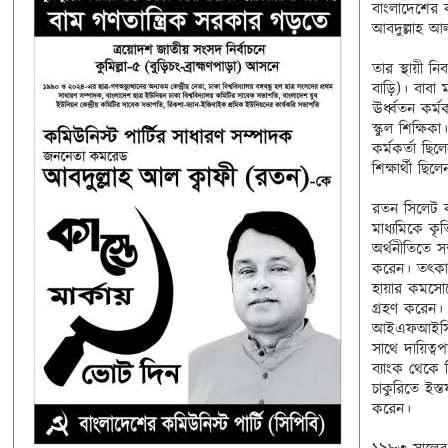
বাংলাদেশের ক
আবদুল্লাহ আল
তার স্থায়ী নি
বাড়ি)। বাবা 
ঊর্ধ্বতন কর্ম
স্কুল শিক্ষিকা।
কর্মকর্তা ছিল
শিক্ষার্থী ছিলে
রতন সিলেট ক
মাধ্যমিকে কৃতি
অর্থনীতিতে সম
করেন। তৎকাল
হায়ার কমসোমো
গ্রহণ করেন।
আইএফআইসি ব্
সাথে দায়িত্ব
ব্যাংক থেকে স
চাকুরিতে ইস্
করেন।
