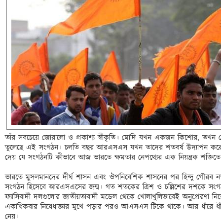
তাঁর সবচেয়ে জোরালো ও প্রকাশ্য স্বীকৃতি। মোদি যখন একজন কিশোর, তখন থে
তুলেছে এই সংগঠন। চলতি বছর আরএসএস যখন তাদের শতবর্ষ উদ্যাপন করেছে
দেয় যে সংগঠনটি কীভাবে আজ ভারতে ক্ষমতার নেপথ্যের এক নিয়ন্ত্রক শক্তিত
ভারতে মুসলমানদের দীর্ঘ শাসন এবং ঔপনিবেশিক শাসনের পর হিন্দু গৌরব নতু
সংগঠন হিসেবে আরএসএসের জন্ম। গত শতকের ত্রিশ ও চল্লিশের দশকে সংগঠ
ফ্যাসিবাদী দলগুলোর জাতীয়তাবাদী মডেল থেকে খোলাখুলিভাবেই অনুপ্রেরণা নিয়েছি
একাধিকবার নিষেধাজ্ঞার মুখে পড়ার পরও আএসএস টিকে থাকে। আর ধীরে ধীরে ব
নেয়। 
