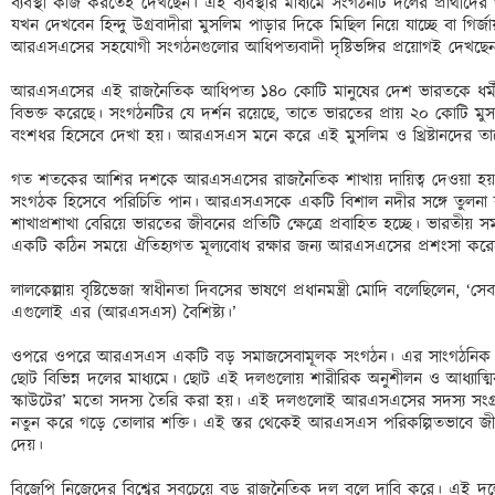
ব্যবস্থা কাজ করতেই দেখছেন। এই ব্যবস্থার মাধ্যমে সংগঠনটি দলের প্রার্থীদের
যখন দেখবেন হিন্দু উগ্রবাদীরা মুসলিম পাড়ার দিকে মিছিল নিয়ে যাচ্ছে বা গ
আরএসএসের সহযোগী সংগঠনগুলোর আধিপত্যবাদী দৃষ্টিভঙ্গির প্রয়োগই দেখছেন
আরএসএসের এই রাজনৈতিক আধিপত্য ১৪০ কোটি মানুষের দেশ ভারতকে ধর্ম
বিভক্ত করেছে। সংগঠনটির যে দর্শন রয়েছে, তাতে ভারতের প্রায় ২০ কোটি মুসল
বংশধর হিসেবে দেখা হয়। আরএসএস মনে করে এই মুসলিম ও খ্রিষ্টানদের তাদে
গত শতকের আশির দশকে আরএসএসের রাজনৈতিক শাখায় দায়িত্ব দেওয়া হয়
সংগঠক হিসেবে পরিচিতি পান। আরএসএসকে একটি বিশাল নদীর সঙ্গে তুলনা 
শাখাপ্রশাখা বেরিয়ে ভারতের জীবনের প্রতিটি ক্ষেত্রে প্রবাহিত হচ্ছে। ভারতীয় 
একটি কঠিন সময়ে ঐতিহ্যগত মূল্যবোধ রক্ষার জন্য আরএসএসের প্রশংসা করে
লালকেল্লায় বৃষ্টিভেজা স্বাধীনতা দিবসের ভাষণে প্রধানমন্ত্রী মোদি বলেছিলেন, ‘স
এগুলোই এর (আরএসএস) বৈশিষ্ট্য।’

ওপরে ওপরে আরএসএস একটি বড় সমাজসেবামূলক সংগঠন। এর সাংগঠনিক কাঠা
ছোট বিভিন্ন দলের মাধ্যমে। ছোট এই দলগুলোয় শারীরিক অনুশীলন ও আধ্যাত্মিক
স্কাউটের’ মতো সদস্য তৈরি করা হয়। এই দলগুলোই আরএসএসের সদস্য সংগ্রহ
নতুন করে গড়ে তোলার শক্তি। এই স্তর থেকেই আরএসএস পরিকল্পিতভাবে জীবনের 
দেয়।

বিজেপি নিজেদের বিশ্বের সবচেয়ে বড় রাজনৈতিক দল বলে দাবি করে। এই দলে