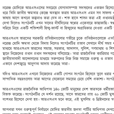
নরেন্দ্র মোদিকে আরএসএসের সবচেয়ে যোগ্যতাসম্পন্ন সদস্যদের একজন হিস
ধরে তিনি জাতীয় ক্ষমতার কেন্দ্রে অবস্থান করায় আরএসএস এমন সব সাফল্য 
ভাষায় আগে কখনো কল্পনাও করা যেত না। শক্ত হাতে শাসন করা এই প্রধানমন্ত্
দেখা দিলেও সংগঠনটি এখন তাদের দীর্ঘদিনের স্বপ্নের একেবারে কাছাকাছি। স্বপ্
সরিয়ে নিয়ে একটি শক্তিশালী হিন্দু-ফার্স্ট বা হিন্দুদের অগ্রাধিকার দেওয়া একটি রাষ
আরএসএস ভারতের সরকারি প্রতিষ্ঠানগুলোর গভীরে ঢুকে প্রতিষ্ঠানগুলোকে এতট
নরেন্দ্র মোদি ক্ষমতা থেকে বিদায় নিলেও সংগঠনটির প্রভাব সেখানে দীর্ঘ সময় 
মাধ্যমে আরএসএস ভারতের সমাজ, সরকার, আদালত, পুলিশ, গণমাধ্যম ও শিক্ষা 
স্থানে নিজেদের প্রধান প্রধান সদস্যদের বসিয়েছে। তারা রাজনৈতিক ক্যারিয়ার 
জাতীয়তাবাদী আন্দোলনের মাধ্যমে তরুণদের নিজ নিজ সমাজে গুরুত্ব ও প্র
এভাবে দেশজুড়ে আনুগত্য আদায় করেছে তারা।

যদিও আরএসএস এখনো নিজেদের একটি গোপন সংগঠন হিসেবে তুলে ধরার পুর
সাম্প্রতিক বছরগুলোয় তারা আগের যেকোনো সময়ের চেয়ে বেশি প্রকাশ্য। সংগঠনট
আরএসএসের রাজনৈতিক আধিপত্য ১৪০ কোটি মানুষের দেশ ভারতকে ধর্মীয়ভা
বিভক্ত করেছে। সংগঠনটির যে দর্শন রয়েছে, তাতে ভারতের প্রায় ২০ কোটি মুসল
বংশধর হিসেবে দেখা হয়। আরএসএস মনে করে, এই মুসলিম ও খ্রিষ্টানদের তাদ
আপনারা যখন গুরুত্বপূর্ণ নির্বাচনে মোদির ভারতীয় জনতা পার্টির আধিপত্