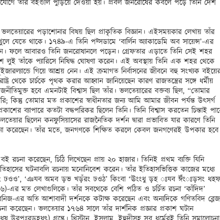
ভিযোগে তাঁর বইগুলি পুড়িয়ে দেওয়া হয়। প্রবল জনরোষের কবলে পড়ে তিনি দেশ 
ে ভলতেয়ারের পড়াশোনার বিষয় ছিল প্রাকৃতিক বিজ্ঞান। এইসময়কার লেখায় তাঁর 
র খুলে যেতে থাকে। ১৭৪৯-এ তিনি পট্সডামে ‘বার্লিন অ্যাকাডেমি অব সায়েন্স’-এর 
ন। ফলে আবারও তিনি জনরোষানলে পড়েন। গ্রেফতার এড়াতে তিনি সেই শহর 
্চদশ লুই তাঁকে প্যারিসে নিষিদ্ধ ঘোষণা করেন। এই অবস্থায় তিনি এক শহর থেকে 
জারল্যান্ডে গিয়ে আশ্রয় নেন। এই ক্রমাগত নির্বাসনের জীবনে বহু সংখ্যক বইয়ের
ষ্ট্র থেকে চার্চকে পৃথক করার আহ্বান জানিয়েছেন কারণ রাজতন্ত্রের সঙ্গে ধর্মীয় 
 রাজনীতিমুক্ত হবে এমনটাই বিশ্বাস ছিল তাঁর। ভলতেয়ারের বক্তব্য ছিল, “তোমার 
কিন্তু তোমার মত প্রকাশের স্বাধীনতার জন্য আমি আমার জীবন পর্যন্ত উৎসর্গ 
কাশের ব্যাপারে কতটা বদ্ধপরিকর ছিলেন তিনি। তিনি বিশ্বাস করতেন চিন্তাই পারে
ভলতেয়ার ছিলেন কনফুসিয়াসের রাজনৈতিক দর্শন দ্বারা প্রভাবিত যার কারণে তিনি 
 সমালোচনা করেছেন। তাঁর মতে, জনগণকে শিক্ষিত করলে কেবল জনগণেরই উপকার হবে 
 রচনা করেছেন, চিঠি লিখেছেন প্রায় ২০ হাজার। তিনিই প্রথম ব্যক্তি যিনি 
 ইতিহাসের ঘটনাবলি রচনায় মনোনিবেশ করেন। তাঁর ইতিহাসভিত্তিক কাজের মধ্যে 
ং ঢওও’, ‘ঞযব অমব ড়ভ খড়ঁরং ঢওঠ’ কিংবা ‘ঊংংধু ড়হ ঃযব ঈঁংঃড়সং ধহফ
র মত লেখাগুলিকে। তাঁর সবথেকে বেশি পঠিত ও চর্চিত রচনা ‘কাঁদিদ’ 
নিজ-এর অতি আশাবাদী দর্শনকে কটাক্ষ করেছেন এবং অন্যদিকে গণিতবিদ ব্লেজ 
চনা করেছেন। ভলতেয়ার ১৭৬৪ সালে তাঁর দার্শনিক প্রজ্ঞার প্রকাশ ঘটান 
 উরপঃরড়হধৎু) গ্রন্থে। খ্রিস্টান, ইসলাম, ইহুদীসহ সব ধর্মেরই তিনি সমালোচনা 