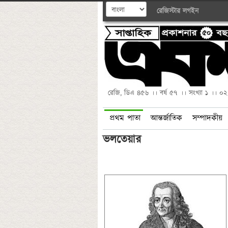
রেজিস্টার
লগইন
রেজি, ডিএ ৪৫৬ ।। বর্ষ ৫৭ ।। সংখ্যা ১ ।। ০
প্রথম পাতা
আন্তর্জাতিক
সম্পাদকীয়
ভলতেয়ার 