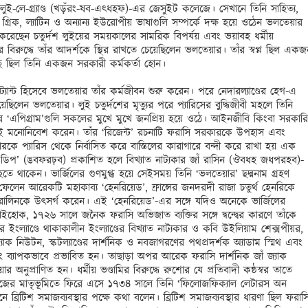
লুই-লে-গ্র্যাণ্ড (খড়ঁরং-ষব-এৎধহফ)-এর জেসুইট কলেজে। সেখানে তিনি সাহিত্য, 
রিক, ল্যাটিন ও অন্যান্য ইউরোপীয় ভাষাগুলি সম্পর্কে দক্ষ হয়ে ওঠেন ভলতেয়ার 
রেছেন চতুর্দশ লুইয়ের সময়কালের সামরিক বিপর্যয় এবং ভয়াবহ ধর্মীয় 
পতার বিরুদ্ধে তাঁর আদর্শকে স্থির রাখতে চেয়েছিলেন ভলতেয়ার। তাঁর স্বপ্ন ছিল একজ
্ছে ছিল তিনি একজন সরকারী কর্মকর্তা হোন। 

্ট্যান্ট হিসেবে ভলতেয়ার তাঁর কর্মজীবন শুরু করেন। পরে নেদারল্যাণ্ডের হেগ-এ 
য়েছিলেন ভলতেয়ার। লুই চতুর্দশের মৃত্যুর পরে প্যারিসের বুদ্ধিজীবী মহলে তিনি 
 তাঁর ‘এপিগ্রাম’গুলি সকলের মুখে মুখে জনপ্রিয় হয়ে ওঠে। আইনজীবি কিংবা সরকারি 
তেই মনোনিবেশ করেন। তাঁর ‘রিজেন্ট’ রচনাটি ফরাসি সরকারকে উপহাস এবং 
রকে প্যারিস থেকে নির্বাসিত করে বাস্তিলের কারাগারে বন্দী করে রাখা হয় এক 
ি ‘ওডিপ’ (ঙবফরঢ়ব) প্রকাশিত হলে বিখ্যাত নাট্যকার জাঁ রাসিন (ঔবধহ জধপরহব)-
হতে থাকেন। ভার্জিলের গুণমুগ্ধ হয়ে সেইসময় তিনি ‘ভলতেয়ার’ ছদ্মনাম গ্রহণ 
লেন আরেকটি মহাকাব্য ‘হেনরিয়েড’, ফ্রান্সের জনদরদী রাজা চতুর্থ হেনরিকে 
্যারোলিনকে উৎসর্গ করেন। এই ‘হেনরিয়েড’-এর সঙ্গে যদিও অনেকে ভার্জিলের 
াইহোক, ১৭২৬ সালে জনৈক ফরাসি অভিজাত ব্যক্তির সঙ্গে দ্বন্দ্বের কারণে তাঁকে 
ছর ইংল্যাণ্ডে থাকাকালীন ইংল্যাণ্ডের বিখ্যাত নাট্যকার ও কবি উইলিয়াম শেক্সপীয়র, 
যাক নিউটন, স্কটল্যাণ্ডের দার্শনিক ও নবজাগরণের পথপ্রদর্শক অ্যাডাম স্মিথ এবং 
ং ব্যাপকভাবে প্রভাবিত হন। তাছাড়া অপর আরেক ফরাসি দার্শনিক জাঁ জ্যাক 
 অনুপ্রাণিত হন। ধর্মীয় ভণ্ডামির বিরুদ্ধে রুশোর যে প্রতিবাদী কন্ঠস্বর তাতে 
ের মাতৃভূমিতে ফিরে এসে ১৭৩৪ সালে তিনি ‘ফিলোজফিক্যাল লেটারস অন 
নে ব্রিটিশ সমাজব্যবস্থার পক্ষে কথা বলেন। ব্রিটিশ সমাজব্যবস্থার ধারণা ছিল ফরাসি