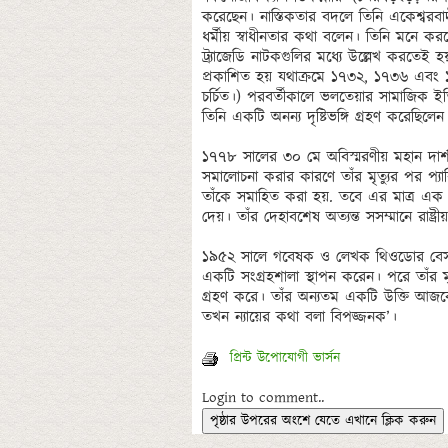
করেছেন। নাস্তিকতার বদলে তিনি একেশ্বরব
ধর্মীয় স্বাধীনতার কথা বলেন। তিনি মনে ক
ট্র্যাজেডি নাটকগুলির মধ্যে উল্লেখ করতে
প্রকাশিত হয় যথাক্রমে ১৭৩২, ১৭৩৬ এবং ১
চর্চিত।) পরবর্তীকালে ভলতেয়ার সামাজিক ইত
তিনি একটি অনন্য দৃষ্টিভঙ্গি গ্রহণ করেছিলেন।
১৭৭৮ সালের ৩০ মে অবিস্মরণীয় মহান দার্শনিক 
সমালোচনা করার কারণে তাঁর মৃত্যুর পর প্
তাঁকে সমাহিত করা হয়. তবে এর মাত্র এক যু
দেয়। তাঁর দেহাবশেষ অত্যন্ত সসম্মানে রাষ্ট্রী
১৯৫২ সালে গবেষক ও লেখক থিওডোর বেস্
একটি সংগ্রহশালা স্থাপন করেন। পরে তাঁর মৃ
গ্রহণ করে। তাঁর অন্যতম একটি উক্তি আজকের 
প্রিন্ট উপোযোগী ভার্সন
Login to comment..
পৃষ্ঠার উপরের অংশে যেতে এখানে ক্লিক করুন