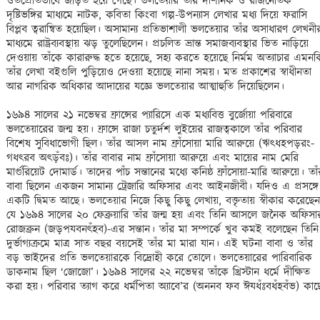
ওতপ্রোতভাবে জড়িত হয়ে গেছে। ভলতেয়ার তাঁর দার্শনিক ও রাজনৈতিক 
দৃষ্টিভঙ্গির মাধ্যমে নাটক, কবিতা কিংবা গল্প-উপন্যাস লেখার মধ্য দিয়ে ফরাসি 
বিপ্লব ত্বরান্বিত হয়েছিল। অসামান্য প্রতিভাশালী ভলতেয়ার তাঁর অসাধারণ লেখনীর
মাধ্যমে রাষ্ট্রব্যবস্থায় ঝড় তুলেছিলেন। প্রচলিত ভ্রান্ত সমাজব্যবস্থার ভিত নাড়িয়ে 
দেওয়ায় তাঁকে কারারুদ্ধ হতে হয়েছে, সহ্য করতে হয়েছে নির্মম অত্যাচার এমনকি
তাঁর লেখা বইগুলি পুড়িয়েও দেওয়া হয়েছে নানা সময়। মত প্রকাশের স্বাধীনতা 
আর নাগরিক অধিকার আদায়ের যজ্ঞে ভলতেয়ার আত্মাহুতি দিয়েছিলেন। 

১৬৯৪ সালের ২১ নভেম্বর ফ্রান্সের প্যারিসে এক মধ্যবিত্ত বুর্জোয়া পরিবারে 
ভলতেয়ারের জন্ম হয়। ফ্রান্সে রাজা চতুর্দশ লুইয়ের রাজত্বকালে তাঁর পরিবার 
বিশেষ সুবিধাভোগী ছিল। তাঁর আসল নাম ফ্রাঁসোয়া মারি আরুয়ে (ঋৎধহপড়রং-
গধৎরব অৎড়ঁবঃ)। তাঁর বাবার নাম ফ্রাঁসোয়া আরুয়ে এবং মায়ের নাম মেরি 
মার্গুরিয়েট দোমার্ড। তাদের পাঁচ সন্তানের মধ্যে কনিষ্ঠ ফ্রাঁসোয়া-মারি আরুয়ে। তাঁর
বাবা ছিলেন একজন সামান্য ট্রেজারি অফিসার এবং আইনজীবী। যদিও এ প্রসঙ্গে 
একটি দ্বিমত আছে। ভলতেয়ার নিজে কিছু কিছু লেখায়, বক্তৃতায় স্বীকার করেছেন 
যে ১৬৯৪ সালের ২০ ফেব্রুয়ারি তাঁর জন্ম হয় এবং তিনি আসলে জনৈক অফিসার
রোজব্রুন (জড়পযবনৎঁহব)-এর সন্তান। তাঁর মা সম্পর্কে খুব কমই বলেছেন তিনি।
দুর্ভাগ্যক্রমে মাত্র সাত বছর বয়সেই তাঁর মা মারা যান। এই ঘটনা বাবা ও তাঁর 
বড় ভাইদের প্রতি ভলতেয়ারকে বিদ্রোহী করে তোলে। ভলতেয়ারের পারিবারিক 
ডাকনাম ছিল ‘জোজো’। ১৬৯৪ সালের ২২ নভেম্বর তাঁকে খ্রিস্টান ধর্মে দীক্ষিত 
করা হয়। পরিবার ত্যাগ করে ধর্মপিতা অ্যাবে’র (অননব ফব ঈযধঁঃবধঁহবঁভ) কাছে