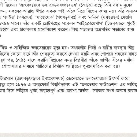
াদী ছিলেন। ‘ঞৎবধঃরংব ড়হ ঞড়ষবৎধঃরড়হ’ (১৭৬৯) গ্রন্থে তিনি সব মানুষের 
রতেন, সকলের আরাধ্য ঈশ্বর একক তাই তাঁকে নিয়ে বিভেদ কাম্য নয়। তাঁর অন্যতম
ই হয় ‘জাইর’ (তধরৎব), ‘মাহোমেত’ (গধযড়সবঃ) এবং ‘নানিন’ (ঘধহরহব) যেগুলি 
৭৪৯ সালে। তাঁর একটি ছোটগল্পের সংকলন ‘মাইক্রোমেগাস’ (চিন্তকমহলে খুবই 
িহাস এবং চারুকলায় মনোনিবেশ করেন। বিশ্ব সভ্যতার অগ্রগতির সন্ধানের জন্য 
 

ও সাহিত্যিক ভলতেয়ারের মৃত্যু হয়। তৎকালীন গির্জা ও রাষ্ট্রীয় ব্যবস্থার তীব্র 
যারিসের কোনো চার্চে তাঁর শেষকৃত্য করতে দেওয়া হয়নি এবং গোপনে শহরের বাইরে
গ পর, ১৭৯১ সালে ফরাসি বিপ্লবের সময় বিপ্লবীরা তাঁকে জাতীয় বীরের মর্যাদা 
য় শোভাযাত্রার মাধ্যমে প্যারিসের বিখ্যাত প্যান্থিয়নে পুনঃসমাহিত করা হয়। 

টারম্যান (ঞযবড়ফড়ৎব ইবংঃবৎসধহ) জেনেভাতে ভলতেয়ারকে উৎসর্গ করে 
ত্যু হলে ১৯৭৬-এ অক্সফোর্ড বিশ্ববিদ্যালয় এই ‘ভলতেয়ার ফাউণ্ডেশন’ এর দায়িত্ব
দিনে দাঁড়িয়ে খুবই সাযুজ্যপূর্ণ এবং অবশ্য স্মর্তব্য, ‘সরকার যখন অন্যায় করছে,