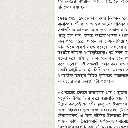
সমাজতন্ত্রের বিপরীত। ফলে রাজদ্রোহের অ
ছাড়তেও বাধ্য হন। 

১৭৩৪ থেকে ১৭৩৯ সাল পর্যন্ত নির্বাসনকাল
নানাবিধ দার্শনিক ও তাত্ত্বিক জ্ঞানের পরিস
সভাপতিকে আক্রমণ করে লেখা প্রকাশ করে
ছেড়ে চলে যান। অন্যত্র ফ্রান্সের শাসক পঞ
অন্য শহরে ঘুরতে থাকেন এবং একপর্যায়ে সুই
জ্ঞান তাঁকে ক্রমশ সমৃদ্ধ করেছে। ভলতেয়ার রা
ভণ্ডামির আঁতাত গণতন্ত্রবিরোধী। ধর্ম সর্বদা
মতের সঙ্গে আমি হয়ত একমত নাও হতে পারি; 
করে যাবো।” এই বক্তব্যই প্রমাণ করে মত প্র
একটি আধুনিক রাষ্ট্রের ভিত্তি রচনা করতে। 
গণতান্ত্রিক ব্যবস্থার বিভিন্ন দুর্বলতার
তা নয়, রাজার জন্যও এটা প্রয়োজন। 

৮৪ বছরের জীবনে ভলতেয়ার প্রায় ২ হাজার বই
সংস্কৃতির উপর ভিত্তি করে ধারাবাহিকভাবে
উল্লেখ করতেই হয় ‘ঐরংঃড়ৎু ড়ভ ঈযধৎষব
ঃযব ঝঢ়রৎরঃ ড়ভ ঃযব ঘধঃরড়হং’ (১৭৫৬)-এ
(ঈধহফরফব)-এ তিনি গটফ্রিড উইলহ্যাম লিব
পাস্কাল কথিত নৈরাশ্যবাদী দর্শনেরও সমালো
‘ফিলোজফিক্যাল ডিকশ্নারি’ (চযরষড়ংড়ঢ়যরপধষ