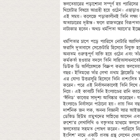
ভলতেয়ারের পড়াশোনা সম্পূর্ণ হয় প্যারিসের 
থিয়েটার বিষয়ে আগ্রহী হয়ে ওঠেন। এছাড়াও গ্
এই সময়। কলেজে পড়াকালীনই তিনি লক্ষ্য ক
অত্যাচারের দৃষ্টান্ত। ফলে রাজতন্ত্রের বিরূ
নাট্যকার হবেন। অথচ ধর্মপিতা অ্যাবে’র ইচ
ধর্মপিতার চাপে পড়ে প্যারিসে নোটারি অ্যাসিস
ফরাসি দূতাবাসে সেক্রেটারি হিসেবে নিযুক্ত হ
অন্যতম গুরুত্বপূর্ণ ব্যক্তি হয়ে ওঠেন এবং
কর্মকর্তা হওয়ার বদলে তিনি সাহিত্যসাধনা
ডিউক ডি অর্লিয়েন্সকে বিদ্রুপ করায় ভলতেয়া
বছর। ইতিমধ্যে তাঁর লেখা প্রথম ট্র্যাজেড
এর যোগ্য উত্তরসূরি হিসেবে তিনি প্রশংসিত 
করেন। পরে এই নির্বাসনকালেই তিনি লিখে ফে
নিয়ে। এই কাব্যটি তিনি ইংল্যাণ্ডের রানি ক
‘ঈনিড’ কাব্যের সাদৃশ্য আবিষ্কার করেছেন। য
ইংল্যাণ্ডে নির্বাসনে পাঠানো হয়। প্রায় তিন ব
দার্শনিক জন লক, অনন্য বিজ্ঞানী স্যার আইজ্
ডেভিড হিউম প্রমুখদের সান্নিধ্যে আসেন এব
রুশো’র লেখালিখি ও বক্তৃতার মাধ্যমে ভলতেয়ার
ভলতেয়ার সহমত পোষণ করেন। প্যারিসে নিজ
ইংলিশ’ নামে একটি প্রবন্ধ গ্রন্থ লেখেন যেখা