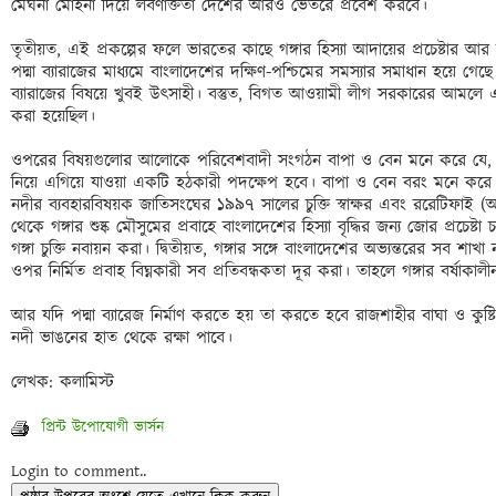
মেঘনা মোহনা দিয়ে লবণাক্ততা দেশের আরও ভেতরে প্রবেশ করবে।

তৃতীয়ত, এই প্রকল্পের ফলে ভারতের কাছে গঙ্গার হিস্যা আদায়ের প্রচেষ্টার আ
পদ্মা ব্যারাজের মাধ্যমে বাংলাদেশের দক্ষিণ-পশ্চিমের সমস্যার সমাধান হয়ে গেছে
ব্যারাজের বিষয়ে খুবই উৎসাহী। বস্তুত, বিগত আওয়ামী লীগ সরকারের আমলে এই 
করা হয়েছিল।

ওপরের বিষয়গুলোর আলোকে পরিবেশবাদী সংগঠন বাপা ও বেন মনে করে যে, অগ্রপশ্
নিয়ে এগিয়ে যাওয়া একটি হঠকারী পদক্ষেপ হবে। বাপা ও বেন বরং মনে করে 
নদীর ব্যবহারবিষয়ক জাতিসংঘের ১৯৯৭ সালের চুক্তি স্বাক্ষর এবং ররেটিফাই (অ
থেকে গঙ্গার শুষ্ক মৌসুমের প্রবাহে বাংলাদেশের হিস্যা বৃদ্ধির জন্য জোর প্রচেষ
গঙ্গা চুক্তি নবায়ন করা। দ্বিতীয়ত, গঙ্গার সঙ্গে বাংলাদেশের অভ্যন্তরের সব
ওপর নির্মিত প্রবাহ বিঘ্নকারী সব প্রতিবন্ধকতা দূর করা। তাহলে গঙ্গার বর্ষাকাল
আর যদি পদ্মা ব্যারেজ নির্মাণ করতে হয় তা করতে হবে রাজশাহীর বাঘা ও কুষ্ট
নদী ভাঙনের হাত থেকে রক্ষা পাবে।

প্রিন্ট উপোযোগী ভার্সন
Login to comment..