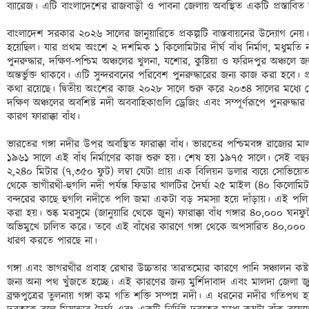
ব্যারেজ। এটি বাংলাদেশের রাজবাড়ী ও পাবনা জেলায় অবস্থিত একটি প্রস্তাবিত ব
বাংলাদেশ সরকার ২০২৬ সালের জানুয়ারিতে প্রকল্পটি বাস্তবায়নের উদ্যোগ নেয়। প
হয়েছিল। যার প্রথম অংশে ২ দশমিক ১ কিলোমিটার দীর্ঘ বাঁধ নির্মাণ, মধুমতি নদ
পুনরুদ্ধার, দক্ষিণ-পশ্চিম অঞ্চলের খুলনা, যশোর, কুষ্টিয়া ও ফরিদপুর অঞ্চলে জল
অন্তর্ভুক্ত থাকবে। এটি সুন্দরবনের পরিবেশ পুনরুদ্ধারের জন্য কাজ করা হবে
কথা রয়েছে। দ্বিতীয় অংশের কাজ ২০২৮ সালে শুরু করে ২০৩৪ সালের মধ্যে 
দক্ষিণ অঞ্চলের অবশিষ্ট নদী অববাহিকাগুলি ড্রেজিং এবং সম্পূর্ণরূপে পুনরুদ্ধা
কারণ ফারাক্কা বাঁধ। 

ভারতের গঙ্গা নদীর উপর অবস্থিত ফারাক্কা বাঁধ। ভারতের পশ্চিমবঙ্গ রাজ্যের মা
১৯৬১ সালে এই বাঁধ নির্মাণের কাজ শুরু হয়। শেষ হয় ১৯৭৫ সালে। সেই বছর ২১ 
২,২৪০ মিটার (৭,৩৫০ ফুট) লম্বা যেটা প্রায় এক বিলিয়ন ডলার ব্যয়ে সোভিয়ে
থেকে ভাগীরথী-হুগলি নদী পর্যন্ত ফিডার খালটির দৈর্ঘ্য ২৫ মাইল (৪০ কি
বন্দরের কাছে হুগলি নদীতে পলি জমা একটা বড় সমস্যা হয়ে দাঁড়ায়। এই পলি ধুয়ে
করা হয়। শুষ্ক মরসুমে (জানুয়ারি থেকে জুন) ফারাক্কা বাঁধ গঙ্গার ৪০,০০০ ঘন
অভিমুখে চালিত করে। তবে এই বাঁধের কারণে গঙ্গা থেকে অপসারিত ৪০,০০০ ক
ধারণ করতে পারছে না। 

গঙ্গা এবং ভাগরথীর প্রবাহ রেখার উচ্চতার তারতম্যের কারণে পানি সঞ্চালন কষ্ট
জন্য অন্য পথ খুঁজতে হচ্ছে। এই কারণের জন্য মুর্শিদাবাদ এবং মালদা জেলা জ
ব্রক্ষপুত্রের তুলনায় গঙ্গা কম গতি শক্তি সম্পন্ন নদী। এ ধরনের নদীর গতিপ