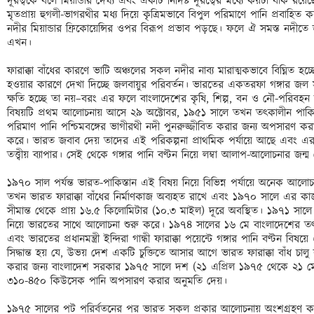
দূরত্বকে বলে মিয়ান্ডার দৈর্ঘ্য এবং একটি নির্দিষ্ট দূরত্বের মধ্যে কয়টা বাঁক রয়ে
মৃতপ্রায় হুগলী-ভাগরথীর মধ্য দিয়ে কৃত্রিমভাবে বিপুল পরিমাণে পানি প্রবাহি
নদীর মিয়ান্ডার ফ্রিকোয়েন্সির ওপর বিরূপ প্রভাব পড়ছে। ফলে ঐ সমস্ত নদীতে জলা
এখন। 

ফারাক্কা বাঁধের কারণে ভাটি অঞ্চলের সকল নদীর নাব্য মারাত্মকভাবে বিঘ্নিত হচ্
হওয়ার কারণে দেখা দিচ্ছে জলবায়ুর পরিবর্তন। ভারতের একতরফা গঙ্গার জল স
ক্ষতি হচ্ছে তা নয়–বরং এর ফলে বাংলাদেশের কৃষি, শিল্প, বন ও নৌ-পরিবহন ব্যবস
বিষয়টি প্রথম আলোচনায় আসে ২৯ অক্টোবর, ১৯৫১ সালে তখন তৎকালীন পাকিস্তান
পরিমাণ পানি পশ্চিমবঙ্গের ভাগীরথী নদী পুনরুজ্জীবিত করার জন্য অপসারণ করার
করে। ভারত জবাব দেয় তাদের এই পরিকল্পনা প্রাথমিক পর্যায়ে আছে এবং এর ফলাফ
তত্ত্বীয় ব্যাপার। সেই থেকে গঙ্গার পানি বণ্টন নিয়ে লম্বা আলাপ-আলোচনার জন্ম 
১৯৭০ সাল পর্যন্ত ভারত-পাকিস্তান এই বিষয় নিয়ে বিভিন্ন পর্যায়ে অনেক আল
তখন ভারত ফারাক্কা বাঁধের নির্মাণকাজ অব্যহত রাখে এবং ১৯৭০ সালে এর কাজ 
সীমান্ত থেকে প্রায় ১৬.৫ কিলোমিটার (১০.৩ মাইল) দূরে অবস্থিত। ১৯৭১ সালে ব
নিয়ে ভারতের সাথে আলোচনা শুরু করে। ১৯৭৪ সালের ১৬ মে বাংলাদেশের তৎকালীন প
এবং ভারতের প্রধানমন্ত্রী ইন্দিরা গান্ধী ফারাক্কা পয়েন্টে গঙ্গার পানি বণ্টন 
সিদ্ধান্ত হয় যে, উভয় দেশ একটি চুক্তিতে আসার আগে ভারত ফারাক্কা বাঁধ চাল
করার জন্য বাংলাদেশ সরকার ১৯৭৫ সালে দশ (২১ এপ্রিল ১৯৭৫ থেকে ২১ মে 
৩১০-৪৫০ কিউসেক পানি অপসারণ করার অনুমতি দেয়। 

১৯৭৫ সালের পট পরির্বতনের পর ভারত সকল প্রকার আলোচনায় অংশগ্রহণ করা