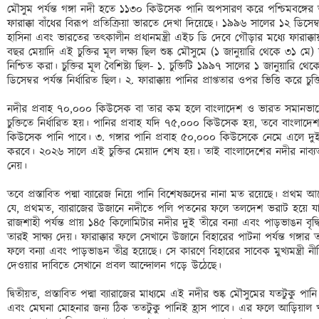
মৌসুম পর্যন্ত গঙ্গা নদী হতে ১১৩০ কিউসেক পানি অপসারণ করে পশ্চিমবঙ্গের ভ
ফারাক্কা বাঁধের বিরূপ প্রতিক্রিয়া ভারতে দেখা দিয়েছে। ১৯৯৬ সালের ১২ ডিসেম্ব
হাসিনা এবং ভারতের তৎকালীন প্রধানমন্ত্রী এইচ ডি দেবে গৌড়ার মধ্যে ফারাক্কায় গঙ
বছর মেয়াদি এই চুক্তির মূল লক্ষ্য ছিল শুষ্ক মৌসুমে (১ জানুয়ারি থেকে ৩১ মে) দুই
নিশ্চিত করা। চুক্তির মূল বৈশিষ্ট্য ছিল- ১. চুক্তিটি ১৯৯৭ সালের ১ জানুয়ার
ডিসেম্বর পর্যন্ত নির্ধারিত ছিল। ২. ফারাক্কায় পানির প্রাপ্ততার ওপর ভিত্তি করে চুক
নদীর প্রবাহ ৭০,০০০ কিউসেক বা তার কম হলে বাংলাদেশ ও ভারত সমানভা
চুক্তিতে নির্ধারিত হয়। পানির প্রবাহ যদি ৭৫,০০০ কিউসেক হয়, তবে বাংল
কিউসেক পানি পাবে। ৩. গঙ্গার পানি প্রবাহ ৫০,০০০ কিউসেকে নেমে এলে দুই দ
করবে। ২০২৬ সালে এই চুক্তির মেয়াদ শেষ হয়। তাই বাংলাদেশের নদীর নাব্যতা রক
নেয়। 

তবে প্রস্তাবিত পদ্মা ব্যারেজ নিয়ে পানি বিশেষজ্ঞদের নানা মত রয়েছে। প্রথম 
যে, প্রথমত, ব্যারাজের উজানে নদীতে পলি পতনের ফলে তলদেশ ভরাট হয়ে যাবে এ
রাজশাহী পর্যন্ত প্রায় ১৪৫ কিলোমিটার নদীর দুই তীরে বন্যা এবং পাড়ভাঙন বৃদ্ধি
তারই সাক্ষ্য দেয়। ফারাক্কার ফলে সেখানে উজানে বিহারের পাটনা পর্যন্ত গঙ্গা
ফলে বন্যা এবং পাড়ভাঙন তীব্র হয়েছে। সে কারণে বিহারের সাবেক মুখ্যমন্ত্রী নীতি
দেওয়ার দাবিতে সেখানে প্রবল আন্দোলন গড়ে উঠেছে।

দ্বিতীয়ত, প্রস্তাবিত পদ্মা ব্যারাজের মাধ্যমে এই নদীর শুষ্ক মৌসুমের যতটুকু পা
এবং মেঘনা মোহনার জন্য ঠিক ততটুকু পানিই হ্রাস পাবে। এর ফলে আড়িয়াল খাঁ