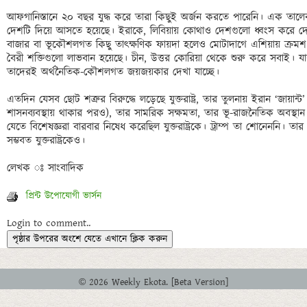
আফগানিস্তানে ২০ বছর যুদ্ধ করে তারা কিছুই অর্জন করতে পারেনি। এক তাল
দেশটি দিয়ে আসতে হয়েছে। ইরাকে, লিবিয়ায় কোথাও দেশগুলো ধ্বংস করে দ
বাজার বা ভূকৌশলগত কিছু তাৎক্ষণিক ফায়দা হলেও মোটাদাগে এশিয়ায় ক্রমশ
বৈরী শক্তিগুলো লাভবান হয়েছে। চীন, উত্তর কোরিয়া থেকে শুরু করে সবাই। যারাই যু
তাদেরই অর্থনৈতিক-কৌশলগত জয়জয়কার দেখা যাচ্ছে। 

এতদিন যেসব ছোট শত্রুর বিরুদ্ধে লড়েছে যুক্তরাষ্ট্র, তার তুলনায় ইরান ‘জায়ান্
শাসনব্যবস্থায় থাকার পরও), তার সামরিক সক্ষমতা, তার ভূ-রাজনৈতিক অবস্থান 
যেতে বিশেষজ্ঞরা বারবার নিষেধ করেছিল যুক্তরাষ্ট্রকে। ট্রাম্প তা শোনেননি।
সম্ভবত যুক্তরাষ্ট্রকেও। 

লেখক ঃ সাংবাদিক
প্রিন্ট উপোযোগী ভার্সন
Login to comment..
পৃষ্ঠার উপরের অংশে যেতে এখানে ক্লিক করুন
© 2026 Weekly Ekota. [Beta Version]