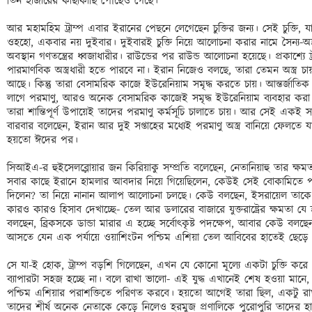
তিন হাজারের কাছাকাছি পৌঁছেও গেছে।

আর মহামহিম ট্রাম্প এবার ইরানের পেছনে লেগেছেন চুক্তির জন্য। সেই চুক্তি, 
ওহহো, একবার নয় দুইবার। দুইবারই চুক্তি নিয়ে আলোচনা করার নামে সৈন্য-অ
অবস্থান গণতন্ত্রের ধ্বজাধারীর। রাউন্ডের পর রাউন্ড আলোচনা হয়েছে। প্রকাশ্
পারমাণবিক অস্ত্রধারী হতে পারবে না। ইরান নিজেও বলছে, তারা তেমন অস্ত্র 
আছে। কিন্তু তারা বেসামরিক কাজে ইউরেনিয়াম সমৃদ্ধ করতে চায়। আন্তর্জাতিক চুক
লাগে পরমাণু, আরও অনেক বেসামরিক কাজেই সমৃদ্ধ ইউরেনিয়াম ব্যবহার কর
তারা শান্তিপূর্ণ উপায়েই তাদের পরমাণু কর্মসূচি চালাতে চায়। আর সেই একই 
বারবার বলেছেন, ইরান আর দুই সপ্তাহের মধ্যেই পরমাণু অস্ত্র বানিয়ে ফেলতে য
হয়তো ঈদের পর। 

সিআইএ-র হুইসেলব্লোয়ার জন কিরিয়াকু সম্প্রতি বলেছেন, নেতানিয়াহু তার ক্ষমতা
সবার কাছে ইরানে হামলার আবদার নিয়ে গিয়েছিলেন, কেউই সেই বোকামিতে পা দেয়
দিলেন? তা নিয়ে নানান আলাপ আলোচনা চলছে। কেউ বলছেন, ইসরায়েল তাকে ফাঁ
কারও কারও হিসাব দেখাচ্ছে- তেল আর ডলারের বাজারে যুক্তরাষ্ট্রের ক্ষমতা 
বলছেন, ব্রিকসকে ডান্ডা মারার এ হচ্ছে সর্বোৎকৃষ্ট পদক্ষেপ, আবার কেউ বলছেন, 
আসতে যেন এক পর্যায়ে ওয়াশিংটন পশ্চিম এশিয়া তেল আবিবের হাতেই ছেড়ে 
সে যা-ই হোক, ট্রাম্প বড়শি গিলেছেন, এখন যে কোনো মূল্যে একটা চুক্তি ক
ব্যাপারটা সহজ হচ্ছে না। বলে রাখা ভালো- এই যুদ্ধ এখানেই শেষ হওয়া মানে,
পশ্চিম এশিয়ার পরাশক্তিতে পরিণত করবে। হয়তো আগেই তারা ছিল, একটু রাখ
তাদের শীর্ষ অনেক নেতাকে কেড়ে নিলেও হরমুজ প্রণালিকে পুরোপুরি তাদের হা