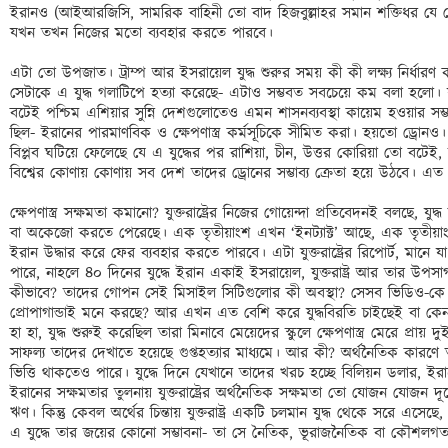
ইরানও (আইআরজিসি, সামরিক বাহিনী তো বাদ হিজবুল্লাহর সমান শক্তিধর যে কো
যখন তখন নিজের মতো ব্যবহার করতে পারবে। 

এটা তো উপজাত। ট্রাম্প আর ইসরায়েল যুদ্ধ শুরুর সময় কী কী লক্ষ্য নির্ধারণ কর
সেটাকে এ যুদ্ধ গলাটিপে হত্যা করেছে- এটাও সম্ভবত সবচেয়ে কম বলা হলো। যুদ
বটেই পশ্চিম এশিয়ার সুন্নি দেশগুলোতেও এমন শাসনব্যবস্থা কায়েম হওয়ার সম্ভা
ছিল- ইরানের পারমাণবিক ও ক্ষেপণাস্ত্র কর্মসূচিকে সীমিত করা। হয়তো ড্রোন
বিপ্লব ঘটিয়ে ফেলেছে যে এ যুদ্ধের পর রাশিয়া, চীন, উত্তর কোরিয়া তো বটেই, চু
বিশ্বের কোণায় কোণায় সব দেশ তাদের ড্রোনের সম্ভাব্য ক্রেতা হয়ে উঠবে। এত 
ক্ষেপণাস্ত্র সক্ষমতা কমানো? যুক্তরাষ্ট্রের নিজের গোয়েন্দা প্রতিবেদনই বলছে, যুদ্ধ 
বা অকেজো করতে পেরেছে। এক তৃতীয়াংশ এখন ‘ইনট্যাক্ট’ আছে, এক তৃতীয়াং
ইরান উদ্ধার করে ফের ব্যবহার করতে পারবে। এটা যুক্তরাষ্ট্রের রিপোর্ট, মান
পারে, নাহলে ৪০ দিনের যুদ্ধে ইরান একাই ইসরায়েল, যুক্তরাষ্ট্র আর তার উপসাগর
কীভাবে? তাদের গোপন সেই মিসাইল সিটিগুলোর কী অবস্থা? সেসব ভিডিও-কে কি য
প্রোপাগান্ডাই মনে করছে? আর এখন এত বেশি করে যুদ্ধবিরতি চাইছেই বা কেন
হা হা, যুদ্ধ শুরুই করেছিল তারা মিনাবে মেয়েদের স্কুলে ক্ষেপণাস্ত্র মেরে প্রায় 
সাফল্য তাদের দেখাতে হয়েছে গুপ্তহত্যার মাধ্যমে। আর কী? অর্থনৈতিক কারণে 
ভিত্তি থাকতেও পারে। যুদ্ধে দিনে যেখানে তাদের খরচ হচ্ছে বিলিয়ন ডলার, ইর
ইরানের সক্ষমতার তুলনায় যুক্তরাষ্ট্রের অর্থনৈতিক সক্ষমতা তো যোজন যোজন দূ
ঋণ। কিন্তু কেবল অর্থের চিন্তায় যুক্তরাষ্ট্র একটি চলমান যুদ্ধ থেকে সরে এসেছ
এ যুদ্ধে তার জয়ের কোনো সম্ভাবনা- তা সে নৈতিক, ভূরাজনৈতিক বা কৌশল