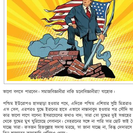
ভালো বলতে পারবেন। সমাজবিজ্ঞানীরা নাকি মনোবিজ্ঞানীরা? যাহোক। 

পশ্চিম ইউরোপও হাতছাড়া হওয়ার পথে, এদিকে পশ্চিম এশিয়ার সুন্নি মিত্ররা
এত তেল, এরপরও যুদ্ধে ইরানের হাতে এভাবে নাস্তানাবুদ হওয়ার পর সৌদি আ
কার ভালো লাগে বলেন! ইসরায়েলের কথাও বাদ; তারা তো যুদ্ধের দুই সপ্তাহের 
থেকে যুদ্ধের মুখ ঘুরিয়েছে লেবাননে। তেহরানের সঙ্গে না পারি তার ছোট ভা
যাচ্ছে তারা। কতজন হিজবুল্লাহ সদস্য মরছে, তা জানা যাচ্ছে না, কিন্তু দেদারসে