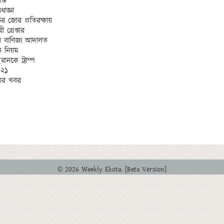
্ত 

জ্ঞা

র জোর প্রতিরক্ষায়

গ্রেপ্তার

িন বাণিজ্য আদালত

ুন নিয়ম

নকে ট্রাম্প

২১

© 2026 Weekly Ekota. [Beta Version]