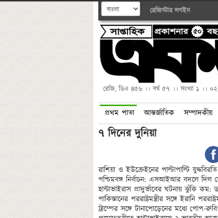
রেজিস্টার
লগইন
রেজি, ডিএ ৪৫৬ ।। বর্ষ ৫৭ ।। সংখ্যা ১ ।। ০
প্রথম পাতা
আন্তর্জাতিক
সম্পাদকীয়
৭ দিনের দুনিয়া
রাশিয়া ও ইউক্রেইনের পাল্টাপাল্টি যুদ্ধবিরতি
পশ্চিমবঙ্গ নির্বাচন: এসআইআর বদলে দিল 
হান্টাভাইরাস প্রাদুর্ভাবের ঘটনায় ঝুঁকি কম: 
পাকিস্তানের পররাষ্ট্রমন্ত্রীর সঙ্গে ইরানি পররাষ্ট্
ট্রাম্পের সঙ্গে টানাপোড়েনের মধ্যে পোপ-রুব