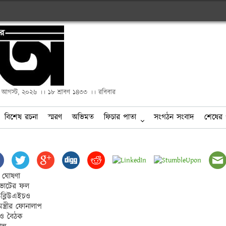
২ আগস্ট, ২০২৬ ।। ১৮ শ্রাবণ ১৪৩৩ ।। রবিবার
বিশেষ রচনা
স্মরণ
অভিমত
ফিচার পাতা
সংগঠন সংবাদ
শেষের 
 ঘোষণা

ভোটের ফল 

ডব্লিউএইচও

রমন্ত্রীর ফোনালাপ

িও বৈঠক
