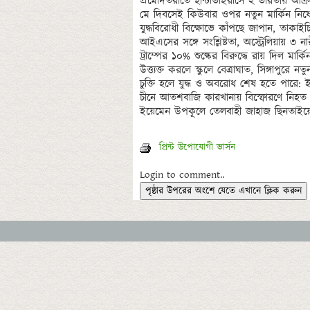
প্রমোদতরীতে হান্টাভাইরাসে ২ ভারতীয় আক্রান
মে দিবসেই কিউবার ওপর নতুন মার্কিন নিষেধা
যুদ্ধবিরোধী বিক্ষোভে কাঁপছে জাপান, তাকাইচি
আইএসের সঙ্গে সংশ্লিষ্টতা, অস্ট্রেলিয়ায় ৩ নারী 
ট্রাম্পের ১০% শুল্কের বিরুদ্ধে রায় দিল মার্ক
উত্ত্যক্ত করলে স্কুলে বেত্রাঘাত, সিঙ্গাপুরে নত
চুক্তি হলে যুদ্ধ ও অবরোধ শেষ হতে পারে: ইরা
চীনে আতশবাজি কারখানায় বিস্ফোরণে নিহত 
প্রিন্ট উপোযোগী ভার্সন
Login to comment..
পৃষ্ঠার উপরের অংশে যেতে এখানে ক্লিক করুন