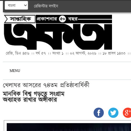
রেজিস্টার
লগইন
রেজি, ডিএ ৪৫৬ ।। বর্ষ ৫৭ ।। সংখ্যা ১ ।। ০২ আগস্ট, ২০২৬ ।। ১৮ শ্রাবণ ১৪৩৩ ।।
MENU
খেলাঘর আসরের ৭৪তম প্রতিষ্ঠাবার্ষিকী
মানবিক বিশ্ব গড়তে সংগ্রাম 
