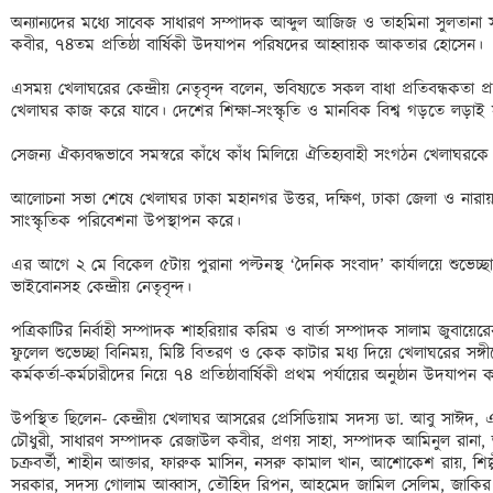
অন্যান্যদের মধ্যে সাবেক সাধারণ সম্পাদক আব্দুল আজিজ ও তাহমিনা সুলতানা স
কবীর, ৭৪তম প্রতিষ্ঠা বার্ষিকী উদযাপন পরিষদের আহ্বায়ক আকতার হোসেন। 

এসময় খেলাঘরের কেন্দ্রীয় নেতৃবৃন্দ বলেন, ভবিষ্যতে সকল বাধা প্রতিবন্ধকতা প
খেলাঘর কাজ করে যাবে। দেশের শিক্ষা-সংস্কৃতি ও মানবিক বিশ্ব গড়তে লড়াই সং
সেজন্য ঐক্যবদ্ধভাবে সমস্বরে কাঁধে কাঁধ মিলিয়ে ঐতিহ্যবাহী সংগঠন খেলাঘরকে
আলোচনা সভা শেষে খেলাঘর ঢাকা মহানগর উত্তর, দক্ষিণ, ঢাকা জেলা ও নারা
সাংস্কৃতিক পরিবেশনা উপস্থাপন করে।

এর আগে ২ মে বিকেল ৫টায় পুরানা পল্টনস্থ ‘দৈনিক সংবাদ’ কার্যালয়ে শুভেচ্ছ
ভাইবোনসহ কেন্দ্রীয় নেতৃবৃন্দ। 

পত্রিকাটির নির্বাহী সম্পাদক শাহরিয়ার করিম ও বার্তা সম্পাদক সালাম জুবায়ে
ফুলেল শুভেচ্ছা বিনিময়, মিষ্টি বিতরণ ও কেক কাটার মধ্য দিয়ে খেলাঘরের সঙ্গ
কর্মকর্তা-কর্মচারীদের নিয়ে ৭৪ প্রতিষ্ঠাবার্ষিকী প্রথম পর্যায়ের অনুষ্ঠান উদযাপন 
উপস্থিত ছিলেন- কেন্দ্রীয় খেলাঘর আসরের প্রেসিডিয়াম সদস্য ডা. আবু সাঈদ, এন
চৌধুরী, সাধারণ সম্পাদক রেজাউল কবীর, প্রণয় সাহা, সম্পাদক আমিনুল রানা
চক্রবর্তী, শাহীন আক্তার, ফারুক মাসিন, নসরু কামাল খান, আশোকেশ রায়, শিল্পী 
সরকার, সদস্য গোলাম আব্বাস, তৌহিদ রিপন, আহমেদ জামিল সেলিম, জাকির হো