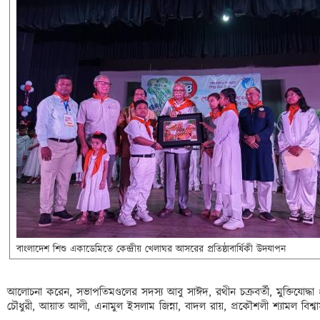
বাংলাদেশ শিশু একাডেমিতে কেন্দ্রীয় খেলাঘর আসরের প্রতিষ্ঠাবার্ষিকী উদযাপন
আলোচনা করেন, সভাপতিমণ্ডলের সদস্য আবু সাঈদ, রথীন চক্রবর্তী, মুক্তিযোদ্
চৌধুরী, আয়াত আলী, এনামুল ইসলাম জিন্না, বাদল রায়, প্রকৌশলী শ্যামল বিশ্বা