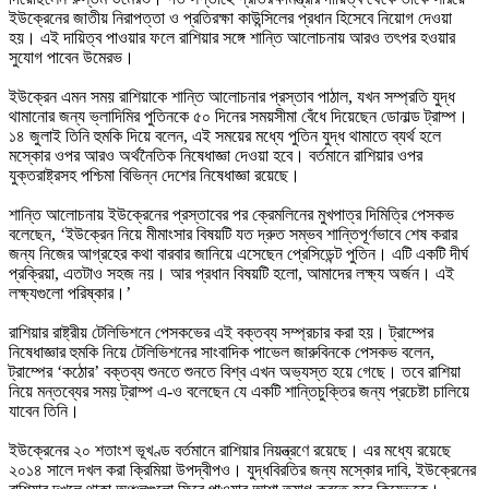
ইউক্রেনের জাতীয় নিরাপত্তা ও প্রতিরক্ষা কাউন্সিলের প্রধান হিসেবে নিয়োগ দেওয়া 
হয়। এই দায়িত্ব পাওয়ার ফলে রাশিয়ার সঙ্গে শান্তি আলোচনায় আরও তৎপর হওয়ার 
সুযোগ পাবেন উমেরভ। 

ইউক্রেন এমন সময় রাশিয়াকে শান্তি আলোচনার প্রস্তাব পাঠাল, যখন সম্প্রতি যুদ্ধ 
থামানোর জন্য ভ্লাদিমির পুতিনকে ৫০ দিনের সময়সীমা বেঁধে দিয়েছেন ডোনাল্ড ট্রাম্প। 
১৪ জুলাই তিনি হুমকি দিয়ে বলেন, এই সময়ের মধ্যে পুতিন যুদ্ধ থামাতে ব্যর্থ হলে 
মস্কোর ওপর আরও অর্থনৈতিক নিষেধাজ্ঞা দেওয়া হবে। বর্তমানে রাশিয়ার ওপর 
যুক্তরাষ্ট্রসহ পশ্চিমা বিভিন্ন দেশের নিষেধাজ্ঞা রয়েছে। 

শান্তি আলোচনায় ইউক্রেনের প্রস্তাবের পর ক্রেমলিনের মুখপাত্র দিমিত্রি পেসকভ 
বলেছেন, ‘ইউক্রেন নিয়ে মীমাংসার বিষয়টি যত দ্রুত সম্ভব শান্তিপূর্ণভাবে শেষ করার 
জন্য নিজের আগ্রহের কথা বারবার জানিয়ে এসেছেন প্রেসিডেন্ট পুতিন। এটি একটি দীর্ঘ 
প্রক্রিয়া, এতটাও সহজ নয়। আর প্রধান বিষয়টি হলো, আমাদের লক্ষ্য অর্জন। এই 
লক্ষ্যগুলো পরিষ্কার।’ 

রাশিয়ার রাষ্ট্রীয় টেলিভিশনে পেসকভের এই বক্তব্য সম্প্রচার করা হয়। ট্রাম্পের 
নিষেধাজ্ঞার হুমকি নিয়ে টেলিভিশনের সাংবাদিক পাভেল জারুবিনকে পেসকভ বলেন, 
ট্রাম্পের ‘কঠোর’ বক্তব্য শুনতে শুনতে বিশ্ব এখন অভ্যস্ত হয়ে গেছে। তবে রাশিয়া 
নিয়ে মন্তব্যের সময় ট্রাম্প এ-ও বলেছেন যে একটি শান্তিচুক্তির জন্য প্রচেষ্টা চালিয়ে 
যাবেন তিনি। 

ইউক্রেনের ২০ শতাংশ ভূখণ্ড বর্তমানে রাশিয়ার নিয়ন্ত্রণে রয়েছে। এর মধ্যে রয়েছে 
২০১৪ সালে দখল করা ক্রিমিয়া উপদ্বীপও। যুদ্ধবিরতির জন্য মস্কোর দাবি, ইউক্রেনের 