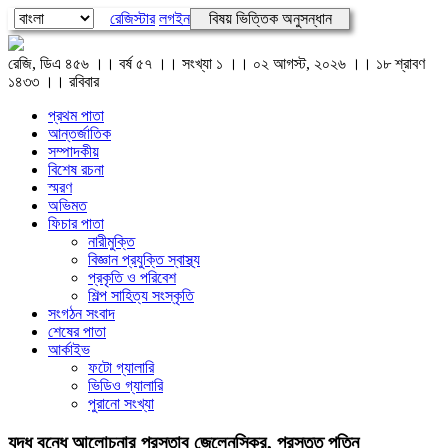
রেজিস্টার
লগইন
বিষয় ভিত্তিক অনুসন্ধান
রেজি, ডিএ ৪৫৬ ।। বর্ষ ৫৭ ।। সংখ্যা ১ ।। ০২ আগস্ট, ২০২৬ ।। ১৮ শ্রাবণ
১৪৩৩ ।। রবিবার
প্রথম পাতা
আন্তর্জাতিক
সম্পাদকীয়
বিশেষ রচনা
স্মরণ
অভিমত
ফিচার পাতা
নারীমুক্তি
বিজ্ঞান প্রযুক্তি স্বাস্থ্য
প্রকৃতি ও পরিবেশ
শিল্প সাহিত্য সংস্কৃতি
সংগঠন সংবাদ
শেষের পাতা
আর্কাইভ
ফটো গ্যালারি
ভিডিও গ্যালারি
পুরানো সংখ্যা
যুদ্ধ বন্ধে আলোচনার প্রস্তাব জেলেনস্কির, প্রস্তুত পুতিন