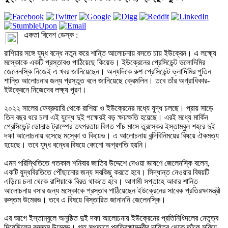
একতা বিদেশ ডেস্ক :

রাশিয়ার সঙ্গে যুদ্ধ বন্ধে নতুন করে শান্তি আলোচনায় বসতে চায় ইউক্রেন। এ লক্ষ্যে 
মস্কোকে একটি প্রস্তাবও পাঠিয়েছে কিয়েভ। ইউক্রেনের প্রেসিডেন্ট ভলোদিমির 
জেলেনস্কি নিজেই এ খবর জানিয়েছেন। অন্যদিকে রুশ প্রেসিডেন্ট ভ্লাদিমির পুতিন 
শান্তি আলোচনার জন্য প্রস্তুত বলে জানিয়েছে ক্রেমলিন। তবে তাঁর অগ্রাধিকার- 
ইউক্রেনে নিজেদের লক্ষ্য পূরণ। 

২০২২ সালের ফেব্রুয়ারি থেকে রাশিয়া ও ইউক্রেনের মধ্যে যুদ্ধ চলছে। প্রায় সাড়ে 
তিন বছর ধরে চলা এই যুদ্ধে দুই পক্ষেরই বড় ক্ষয়ক্ষতি হয়েছে। এরই মধ্যে মার্কিন 
প্রেসিডেন্ট ডোনাল্ড ট্রাম্পের তৎপরতায় বিগত পাঁচ মাসে তুরস্কের ইস্তাম্বুল শহরে দুই 
দফা আলোচনায় বসেছে মস্কো ও কিয়েভ। এ আলোচনায় বন্দিবিনিময়ের বিষয়ে ঐকমত্য 
হয়েছে। তবে যুদ্ধ বন্ধের বিষয়ে কোনো অগ্রগতি হয়নি। 

এমন পরিস্থিতিতে গতকাল শনিবার জাতির উদ্দেশে দেওয়া ভাষণে জেলেনস্কি বলেন, 
একটি যুদ্ধবিরতিতে পৌঁছানোর জন্য সবকিছু করতে হবে। সিদ্ধান্ত নেওয়ার বিষয়টি 
এড়িয়ে চলা থেকে রাশিয়াকে বিরত থাকতে হবে। আগামী সপ্তাহে আবার শান্তি 
আলোচনায় বসার জন্য মস্কোকে প্রস্তাব পাঠিয়েছেন ইউক্রেনের সাবেক প্রতিরক্ষামন্ত্রী 
রুস্তম উমেরভ। তবে এ বিষয়ে বিস্তারিত জানাননি জেলেনস্কি। 

এর আগে ইস্তাম্বুলে অনুষ্ঠিত দুই দফা আলোচনায় ইউক্রেনের প্রতিনিধিদলের নেতৃত্ব 
দিয়েছিলেন রুস্তম উমেরভ। গত সপ্তাহে প্রতিরক্ষামন্ত্রীর দায়িত্ব থেকে তাঁকে সরিয়ে 