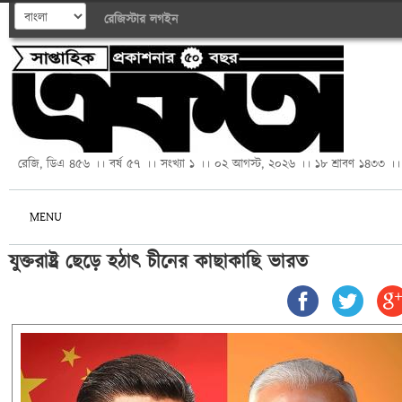
রেজিস্টার
লগইন
রেজি, ডিএ ৪৫৬ ।। বর্ষ ৫৭ ।। সংখ্যা ১ ।। ০২ আগস্ট, ২০২৬ ।। ১৮ শ্রাবণ ১৪৩৩ ।।
MENU
যুক্তরাষ্ট্র ছেড়ে হঠাৎ চীনের কাছাকাছি ভারত