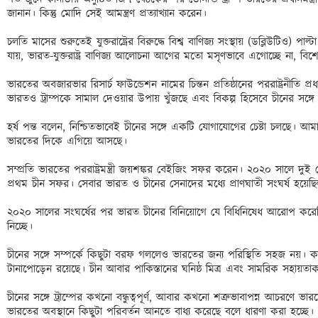
জানান। কিন্তু মোদি সেই আমন্ত্রণ প্রত্যাখ্যান করেন। 

চলতি মাসের শুরুতেই যুক্তরাষ্ট্রের বিরুদ্ধে বিশ্ব বাণিজ্য সংস্থায় (ডব্লিউটিও) প
যায়, ভারত-যুক্তরাষ্ট্র বাণিজ্য আলোচনা আগের মতো মসৃণভাবে এগোচ্ছে না, ব
ভারতের অবজারভার রিসার্চ ফাউন্ডেশন নামের চিন্তন প্রতিষ্ঠানের পররাষ্ট্রনীতি প্র
ভারতও ট্রাম্পকে সামাল দেওয়ার উপায় খুঁজছে এবং বিকল্প হিসেবে চীনের সঙ্গে ন
হর্ষ পন্ত বলেন, নিশ্চিতভাবেই চীনের সঙ্গে একটি যোগাযোগের চেষ্টা চলছে। আম
ভারতের দিকে এগিয়ে আসছে। 

সম্প্রতি ভারতের পররাষ্ট্রমন্ত্রী জয়শঙ্কর বেইজিং সফর করেন। ২০২০ সালে দুই দ
প্রথম চীন সফর। সেবার ভারত ও চীনের সেনাদের মধ্যে প্রাণঘাতী সংঘর্ষ হয়েছি
২০২০ সালের সংঘর্ষের পর ভারত চীনের বিনিয়োগে যে বিধিনিষেধ আরোপ করেছি
নিচ্ছে। 

চীনের সঙ্গে সম্পর্কে কিছুটা বরফ গললেও ভারতের জন্য পরিস্থিতি সহজ নয়। কা
টানাপোড়েন রয়েছে। চীন আবার পাকিস্তানের ঘনিষ্ঠ মিত্র এবং সামরিক সহায়তাকা
চীনের সঙ্গে ট্রাম্পের কখনো বন্ধুত্বপূর্ণ, আবার কখনো শত্রুভাবাপন্ন আচরণে ভ
ভারতের অবস্থানে কিছুটা পরিবর্তন আনতে বাধ্য করেছে বলে ধারণা করা হচ্ছে। 
