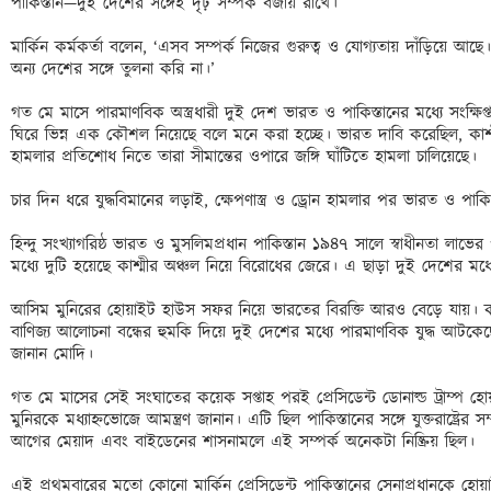
পাকিস্তান—দুই দেশের সঙ্গেই দৃঢ় সম্পর্ক বজায় রাখে। 

মার্কিন কর্মকর্তা বলেন, ‘এসব সম্পর্ক নিজের গুরুত্ব ও যোগ্যতায় দাঁড়িয়ে আ
অন্য দেশের সঙ্গে তুলনা করি না।’ 

গত মে মাসে পারমাণবিক অস্ত্রধারী দুই দেশ ভারত ও পাকিস্তানের মধ্যে সংক্ষিপ্ত 
ঘিরে ভিন্ন এক কৌশল নিয়েছে বলে মনে করা হচ্ছে। ভারত দাবি করেছিল, কাশ্ম
হামলার প্রতিশোধ নিতে তারা সীমান্তের ওপারে জঙ্গি ঘাঁটিতে হামলা চালিয়েছে। 

চার দিন ধরে যুদ্ধবিমানের লড়াই, ক্ষেপণাস্ত্র ও ড্রোন হামলার পর ভারত ও পাকিস
হিন্দু সংখ্যাগরিষ্ঠ ভারত ও মুসলিমপ্রধান পাকিস্তান ১৯৪৭ সালে স্বাধীনতা লাভ
মধ্যে দুটি হয়েছে কাশ্মীর অঞ্চল নিয়ে বিরোধের জেরে। এ ছাড়া দুই দেশের মধ্
আসিম মুনিরের হোয়াইট হাউস সফর নিয়ে ভারতের বিরক্তি আরও বেড়ে যায়। কারণ
বাণিজ্য আলোচনা বন্ধের হুমকি দিয়ে দুই দেশের মধ্যে পারমাণবিক যুদ্ধ আটকেছেন। ট
জানান মোদি। 

গত মে মাসের সেই সংঘাতের কয়েক সপ্তাহ পরই প্রেসিডেন্ট ডোনাল্ড ট্রাম্প হো
মুনিরকে মধ্যাহ্নভোজে আমন্ত্রণ জানান। এটি ছিল পাকিস্তানের সঙ্গে যুক্তরাষ্ট্রের 
আগের মেয়াদ এবং বাইডেনের শাসনামলে এই সম্পর্ক অনেকটা নিষ্ক্রিয় ছিল। 

এই প্রথমবারের মতো কোনো মার্কিন প্রেসিডেন্ট পাকিস্তানের সেনাপ্রধানকে 