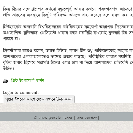
কিন্তু চীনের সঙ্গে ট্রাম্পের কখনো বন্ধুত্বপূর্ণ, আবার কখনো শত্রুভাবাপন্ন আ
প্রতি ভারতের অবস্থানে কিছুটা পরিবর্তন আনতে বাধ্য করেছে বলে ধারণা করা হচ্
নিউইয়র্কের আলবানি বিশ্ববিদ্যালয়ের রাষ্ট্রবিজ্ঞানের সহযোগী অধ্যাপক ক্রিস্ট
অপ্রত্যাশিত ‘চুক্তিবাজ’ প্রেসিডেন্ট থাকার ফলে নয়াদিল্লি কখনোই যুক্তরাষ্ট্র-চীন 
পারবে না। 

ক্রিস্টোফার আরও বলেন, ভারত চিন্তিত, কারণ চীন শুধু পাকিস্তানকেই সাহায্য
আশপাশের এলাকাগুলোতেও তাদের প্রভাব বাড়ছে। পরিস্থিতির কারণে নয়াদিল্লি এ
বৃদ্ধির জবাব হিসেবে সরাসরি চীনের ওপর চাপ না দিয়ে আশপাশের প্রতিবেশ
প্রিন্ট উপোযোগী ভার্সন
Login to comment..
পৃষ্ঠার উপরের অংশে যেতে এখানে ক্লিক করুন
© 2026 Weekly Ekota. [Beta Version]