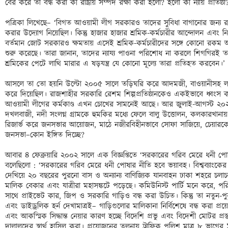
বের করে তা বন্ধ করা কী রাষ্ট্রীয় সম্পদ রক্ষা করা হলো? হলো কী ন্যায় প্রতিষ্ঠা?
পত্রিকা লিখেছে– ‘বিগত আওয়ামী লীগ সরকারও তাদের সুবিধা বাগানোর জন্য রাষ্ট্রায়ত্ত
করার উদ্যোগ নিয়েছিল। কিন্তু হাজার হাজার শ্রমিক-কর্মচারীর আন্দোলন এবং নিজেদ
বর্তমান জোট সরকারও ক্ষমতায় এসেই শ্রমিক-কর্মচারীদের সঙ্গে কোনো রকম আলোচ
শুরু করেছে। তারা জানান, তাদের ন্যায্য পাওনা পরিশোধ না করলে শিগগিরই 
শ্রমিকের পেটে লাথি মারার এ ষড়যন্ত্র যে কোনো মূল্যে তারা প্রতিহত করবেন।’ 

আসলে তা তো হয়নি উল্টো ২০০৫ সালে তড়িঘরি করে আদমজী, বাওয়ানীসহ লাভজ
করে দিয়েছিল। রাজশাহীর সরকারি রেশম শিল্পপ্রতিষ্ঠানকেও একইভাবে ধ্বং
আওয়ামী লীগের কর্মকাণ্ড এখন চোখের সামনেই আছে। আর জুলাই-আগস্ট ২
দখলবাজী, নদী সংলগ্ন গ্রামকে হুমকির মধ্যে ফেলে বালু উত্তোলন, কলকারখানা
রিজার্ভ করে জনসভার আয়োজন, মাঠে নজীরবিহীনভাবে সোফা সাজিয়ে, চেয়ারকে থ
জনসভা–কোন ইঙ্গিত দিচ্ছে? 

আবার ৪ ফেব্রুয়ারি ২০০২ সালে এক বিজ্ঞপ্তিতে ‘সরকারের গরিব মেরে ধনী পো
বলেছিলো : ‘সরকারের গরিব মেরে ধনী পোষার নীতি হবে ভয়াবহ। বিশ্বব্যাংকে
দেখিয়ে ২০ বছরের পুরনো বাস ও অন্যান্য বাণিজ্যিক যানবাহন ঢাকা শহরে চলা
মালিক বেকার এবং যাত্রীরা মহাসঙ্কটে পড়েছে। কমিউনিস্ট পার্টি মনে করে, পরিব
সাথে প্রাইভেট কার, জিপ ও সরকারি গাড়িও বন্ধ করা উচিত। কিন্তু তা নতুন-পুরা
এবং ডাইড্রলিক হর্ন দেখামাত্রই– গাড়িগুলোর মালিকানা নির্বিশেষে বন্ধ করা 
এবং আকস্মিক সিদ্ধান্ত নেয়ার কারণ হচ্ছে বিদেশি প্রভু এবং বিদেশী মোটর প্র
দালালদের স্বার্থ হাসিল করা। প্রয়োজনের তুলনায় ট্রাফিক পুলিশ মাত্র ৮ ভাগের