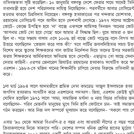
প্রতিবন্ধকতা সৃষ্টি করেছিল। ১০ জানুয়ারি বঙ্গবন্ধু দেশে ফেরার সাথে সাথেই তিনি
প্রধানমন্ত্রী হয়ে দেশ পরিচালনার দায়িত্ব নিয়েছিলেন। পরবর্তীতে আবার প্রেসিডেন
হওয়ার কারণে চিরবিদায় নিয়েছেন। বঙ্গবন্ধু হত্যাকাণ্ডের পর খন্দকার মোশতা
রহমানের প্রেসিডেন্ট পদে আসীন হতে দেশবাসী দেখেছে। ১৯৭৭ সালের অক্টোবরে প
ভোটে– কেন্দ্রে উপস্থিত হয়ে ‘না’ বাক্সে একসঙ্গে আমিসহ তিনজন ‘অন্যের ভোট
‘আপনার ভোট তো হয়ে গেছে’ শুনে আমার ঐ সিদ্ধান্ত ছিল। বুথে আমরা ৩ জন একস
ছিল না। পরে সন্ধ্যায় বাসায় এসে ১০০% হ্যাঁ বাক্সে ভোট পড়েছে বলে–বিগত 
উত্তরে বলেছিলেন ‘ভেজাল করে লাভ কী?’ তবে পার্টির জবাবদিহিতার সময় উত্তর
বিশেষ করে স্কুলের শিক্ষকদের খাল কাটার নির্দেশনা দিয়ে তাদের উপর সরকারি ক
করায় শিক্ষকদের আর্থিকভাবে ক্ষতিগ্রস্ত হতে দেখেছি। এছাড়াও তো আছে সেনাবাহ
দেয়ার কাহিনী। এরপর জেনারেল জিয়াউর রহমানের হত্যাকাণ্ড সংঘটিত করে ক্ষমতা
এরশাদ। ১৯৮৩-তে মজিদ খানের শিক্ষানীতি চাপিয়ে দেয়ার বিরুদ্ধে প্রতিবাদী ছাত্
করে। 

১লা মার্চ ১৯৮৪ সালে আদমজীতে শ্রমিক নেতা কমরেড তাজুল ইসলামকে হত্যা 
অগণিত হত্যাকাণ্ড সংঘটিত করে এরশাদের পদত্যাগ। জিয়া, এরশাদ কেউই মুক্তি
ঘোষিত হয়েছিল ১৯৭১ সালে ‘সাম্য, সামাজিক মর্যাদা ও ন্যায় বিচার প্রতিষ্ঠার জন
বলেছিলেন– গরিব মেহনতি মানুষের মুখে তিনি হাসি ফোটাতে চান– তাই সমাজতান্ত্
গঠন করছেন। আর নিজ দল সম্পর্কে মূল্যায়ন করে বলেছিলেন– ‘সকলে পায় স
এবার ’৯০ থেকে আমরা বিএনপি-র ৫ বছর এবং আওয়ামী লীগের ৫ বছর পরে পু
ক্রিয়াকলাপের দিকে তাকাতে পারি। দেশের সম্পদ ধনিক শ্রেণির হাতের মুঠোয়