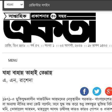
রেজিস্টার
লগইন
রেজি, ডিএ ৪৫৬ ।। বর্ষ ৫৭ ।। সংখ্যা ১ ।। ০২ আগস্ট, ২০২৬ ।। ১৮ শ্রাবণ ১৪৩৩ ।।
MENU
যাহা বাহান্ন তাহাই তেপ্পান্ন
এ. এন. রাশেদা
১৯৭১-এ মুক্তিযুদ্ধকালীন তাজউদ্দিন আহমদের নেতৃত্বাধীন সরকার– বাংলাদেশ
বা অন্যায্য নীতির কথা কেউ বলেনি; তবে যুদ্ধ বন্ধ করে শুধু বঙ্গবন্ধুর মুক্ত
মনি, তোফায়েল আহমদ, মাহবুবুল আলম চাষীসহ কারও কারও গোপন ও প্রকাশ্য প