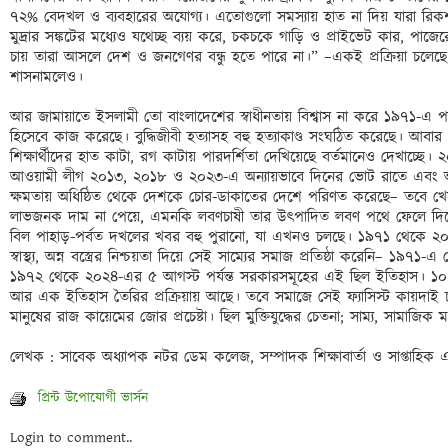
৭২% বেদখল ও ব্যবহারের অযোগ্য। এতোগুলো সমস্যায় হাত না দিয় যারা রিকশা
মুদ্রার সঙ্কটের মধ্যেও যথেচ্ছ ব্যয় করে, চকচকে গাড়ি ও প্রাইভেট কার, পাজ
চায় তারা আসলে দেশ ও জনগেণর বন্ধু হতে পারে না।” –একই প্রক্রিয়া চলে
শাসনামলেও। 

আর জামায়াতে ইসলামী তো বাংলাদেশের স্বাধীনতায় বিশ্বাস না করে ১৯৭১-এ পাক
হিসেবে কাজ করেছে। বুদ্ধিজীবী হত্যাসহ বহু হত্যাকাণ্ড সংঘঠিত করেছে। আবার 
শিক্ষার্থীদের হাত কাটা, রগ কাটায় পারদর্শিতা দেখিয়েছে বর্তমানেও দেখাচ্ছে
আওয়ামী লীগ ২০১৩, ২০১৮ ও ২০২৩-এ অন্যায়ভাবে দিনের ভোট রাতে এবং আমি ও
ক্ষমতায় অধিষ্ঠিত থেকে দেশকে চোর-ডাকাতের দেশে পরিণত করেছে– তবে খেসা
লাভজনক দাম না পেয়ে, এমনকি লবণচাষী তার উৎপাদিত লবণ পথে ফেলে দিয়ে প্
বিল পাহাড়-পর্বত দখলের খবর বহু পুরানো, যা এখনও চলছে। ১৯৭১ থেকে ২০২
স্বাস্থ্য, অন্ন বস্ত্রের নিশ্চয়তা দিয়ে সেই সাম্যের সমাজ প্রতিষ্ঠা করেনি– ১৯৭১
১৯৭২ থেকে ২০২৪-এর ৫ আগস্ট পর্যন্ত সরকারসমূহের এই ছিল ইতিহাস। ১০ 
আর এক ইতিহাস তৈরির প্রক্রিয়ায় আছে। তবে সমাজে সেই ফ্যাসিস্ট কায়দাই 
মানুষের রাজ কায়েমের জোর প্রচেষ্টা। ছিল মুক্তিযুদ্ধের চেতনা; সাম্য, সামাজিক মর্
প্রিন্ট উপোযোগী ভার্সন
Login to comment..