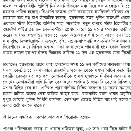
উদাহরণস্বরূপ ২০০২ সালের একটি বর্ণনা তুলে ধরছি। ৪ ফেব্রুয়ারি ২০০২ তার
হামলা ও নজিরবিহীন পুলিশি নির্যাতন-নিপীড়নের মধ্য দিয়ে গত ২ ফেব্রুয়ারি ১১ দ
হরতাল পালিত হয়েছে। বিএনপি-জামাত জোট সরকারের ফ্যাসিবাদী চরিত্রের যে আ
হরতালে তার নগ্ন রূপ উন্মোচিত হয়েছে। হরতালের সময় পুলিশ রাজধানী থেকে 
একতার স্টাফ রিপোর্টার অনির্বান সাহা, সাপ্তাহিক ‘নতুন কথা’র স্টাফ রিপোর্টা
ওয়ার্কার্স পার্টির ৩৩ জন নেতা-কর্মীকে গ্রেপ্তার করে। ১১ দলের সমন্বয়ক হাজী
করে। এ সময় ধস্তাধস্তির ফলে ১১ দলের কয়েকজন শীর্ষ নেতা আহত হন। ডিজেল-পে
দাম বৃদ্ধি, নিত্যপ্রয়োজনীয় দ্রব্যমূল্য বৃদ্ধি, সন্ত্রাস-সাম্প্রদায়িকতা-চাঁদাবাজি-দখলদ
বিদেশীদের কাছে বিক্রির চক্রান্ত, ঢাকা নগর থেকে পাইকারী হারে হকার-রিকশা
ঘাতক-দালাল-যুদ্ধাপরাধীদের বিচারের দাবিতে ১১ দল এই হরতালের ডাক দিয়েছ
ঢাকাতেও হরতালের প্রচার কাজ চালানোর সময় ১১ দল কর্মীদের নানাভাবে বাঁধা 
সন্ধ্যায় কেন্দ্রীয় ১১ দলগতভাবে রাজধানীর মুক্তাঙ্গন থেকে মশাল মিছিল করার
কেন্দ্রীয় নেতৃবৃন্দসহ কয়েকশ’ নেতা-কর্মীকে পুলিশ মুক্তাঙ্গনে দীর্ঘক্ষণ অবরুদ্
জোটের নেতাকর্মীরা জঙ্গি মিছিল বের করে। পরদিন ১ জানুয়ারি দেশের বিভিন্ন জে
মশাল মিছিল বের হয়। এদিনও পটুয়াখালীসহ বিভিন্ন জায়গায় ১১ দলের সমাবেশে প
হামলা চালিয়ে অনেক নেতা-কর্মীকে আহত করে। রাজধানীর রমনা থানায় অনুষ্ঠিত 
দুপুর থেকেই পুলিশ সিপিবি কার্যালয়, তোপখানা রোডস্থ বিভিন্ন বামপন্থি দলের কা
করার চেষ্টা করতে থাকে।’ 

ঐ দিনের সপ্তাহিক একতার আর এক শিরোনাম হলো– 

পাওনা পরিশোধের ব্যবস্থা না থাকায় শ্রমিকরা ক্ষুব্ধ, ৩৫ ভাগ গচ্চা দিয়ে রাষ্ট্রীয় শিল্