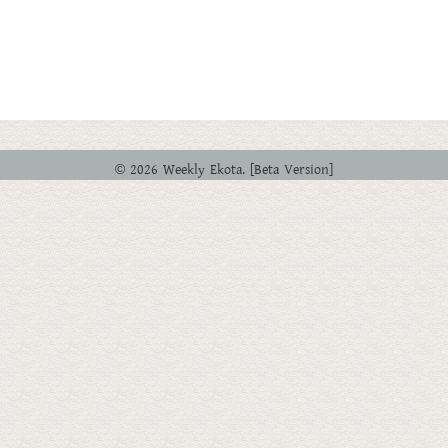
© 2026 Weekly Ekota. [Beta Version]