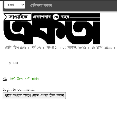
রেজিস্টার
লগইন
রেজি, ডিএ ৪৫৬ ।। বর্ষ ৫৭ ।। সংখ্যা ১ ।। ০২ আগস্ট, ২০২৬ ।। ১৮ শ্রাবণ ১৪৩৩ ।।
MENU
প্রিন্ট উপোযোগী ভার্সন
Login to comment..
পৃষ্ঠার উপরের অংশে যেতে এখানে ক্লিক করুন