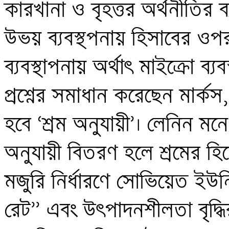
কারখানা ও বৃহত্তর অর্থনীতির ব্য
উভয় ব্যবস্থপনায় হিসাবের ওপ
ব্যবস্থাপনায় অর্থাৎ মাইক্রো ব্
প্রশ্নের সমাধান করেছেন মার্কস
হবে ‘শ্রম অনুযায়ী’। লেনিন মনে
অনুযায়ী বিতরণ হলে শ্রমের হি
মজুরি নির্ধারণে সোভিয়েত ইউনিয়
রেট’’ এবং উৎপাদনশীলতা বৃদ্ধি