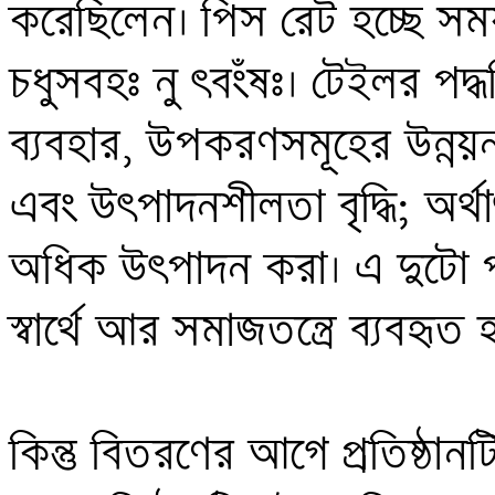
করেছিলেন। পিস রেট হচ্ছে সময়
চধুসবহঃ নু ৎবংঁষঃ। টেইলর পদ্
ব্যবহার, উপকরণসমূহের উন্নয়ন, 
এবং উৎপাদনশীলতা বৃদ্ধি; অর্থা
অধিক উৎপাদন করা। এ দুটো পদ্ধ
স্বার্থে আর সমাজতন্ত্রে ব্যবহৃত হবে
কিন্তু বিতরণের আগে প্রতিষ্ঠান