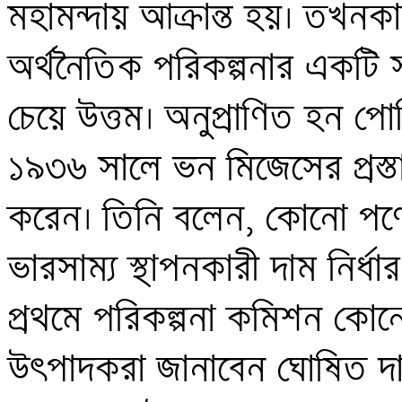
মহামন্দায় আক্রান্ত হয়। তখনকার দ
অর্থনৈতিক পরিকল্পনার একটি স
চেয়ে উত্তম। অনুপ্রাণিত হন পো
১৯৩৬ সালে ভন মিজেসের প্রস্তাব
করেন। তিনি বলেন, কোনো পণ্যে
ভারসাম্য স্থাপনকারী দাম নির্ধার
প্রথমে পরিকল্পনা কমিশন কোন
উৎপাদকরা জানাবেন ঘোষিত দাম