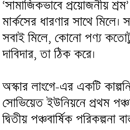
‘সামাজিকভাবে প্রয়োজনীয় শ্রম’ দ
মার্কসের ধারণার সাথে মিলে। 
সবাই মিলে, কোনো পণ্য কতোটুক
দাবিদার, তা ঠিক করে।

অস্কার লাংগে-এর একটি কাল্পনিক 
সোভিয়েত ইউনিয়নে প্রথম পঞ্চবা
দ্বিতীয় পঞ্চবার্ষিক পরিকল্পনা ব