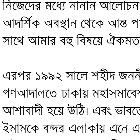
নিজেদের মধ্যে নানান আলোচনা
আদর্শিক অবস্থান থেকে আন্ত পা
সাথে আমার বহু বিষয়ে ঐকমত্য
এরপর ১৯৯২ সালে শহীদ জননী জ
গণআদালতে ঢাকায় মহাসমাবেশ
আশাবাদী হয়ে উঠি। এবং ভাবতে
ইমামকে বন্দর এলাকায় এনে এ