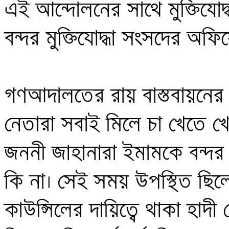
এই আন্দোলনের সাথে মুক্তিযোদ্ধ
বন্দর মুক্তিযোদ্ধা সংসদের অফ
গণআদালতের রায় বাস্তবায়নের 
নেতারা সবাই মিলে চা খেতে খেত
জননী জাহানারা ইমামকে বন্দ
কি না। সেই সময় উপস্থিত ছিলেন 
কাউন্সিলের দায়িত্বে থাকা হাদী হ