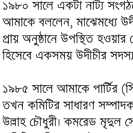
১৯৮০ সালে একটা নাট্য সংগঠনে
আমাকে বললেন, মাঝেমধ্যে উ
প্রায় অনুষ্ঠানে উপস্থিত হওয়ার 
হিসেবে একসময় উদীচীর সদস্য
১৯৮৫ সালে আমাকে পার্টির (সিপ
তখন কমিটির সাধারণ সম্পাদক
উল্লাহ চৌধুরী। কমরেড মৃদুল