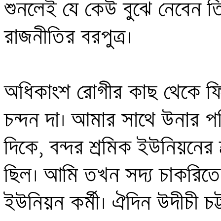
শুনলেই যে কেউ বুঝে নেবেন তিনি
রাজনীতির বরপুত্র। 

অধিকাংশ রোগীর কাছ থেকে ফি ন
চন্দন দা। আমার সাথে উনার পর
দিকে, বন্দর শ্রমিক ইউনিয়নের শ
ছিল। আমি তখন সদ্য চাকরিতে
ইউনিয়ন কর্মী। ঐদিন উদীচী চট্ট