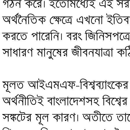
গঠন করে। ইতোমধ্যেই এই সরক
অর্থনৈতিক ক্ষেত্রে এখনো ইতি
করতে পারেনি। বরং জিনিসপত্রের
সাধারণ মানুষের জীবনযাত্রা কঠ
মূলত আইএমএফ-বিশ্বব্যাংকের চ
অর্থনীতিই বাংলাদেশসহ বিশ্বের 
সঙ্কটের মূল কারণ। অতীতে তাদে