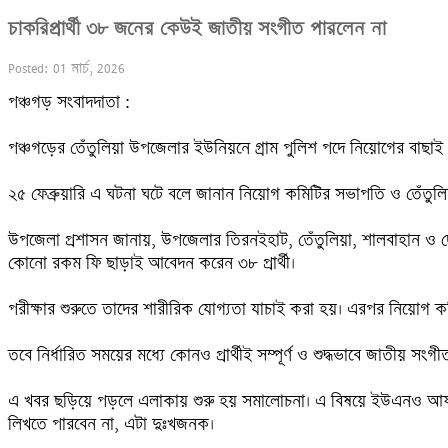
চাকরিপ্রার্থী ৩৮ জনের কেউই জাতীয় সংগীত পারলেন না
Posted: 01 মার্চ, 2026
পঞ্চগড় সংবাদদাতা :

পঞ্চগড়ের তেঁতুলিয়া উপজেলার ইউনিয়নে গ্রাম পুলিশ পদে নিয়োগের বাছাই পর
২৫ ফেব্রুয়ারি এ ঘটনা ঘটে বলে জানান নিয়োগ কমিটির সভাপতি ও তেঁতুলি
উপজেলা প্রশাসন জানায়, উপজেলার তিরনইহাট, তেঁতুলিয়া, শালবাহান ও দেবনগ
কোনো রকম ফি ছাড়াই আবেদন করেন ৩৮ প্রার্থী। 

পরীক্ষার শুরুতে তাদের শারীরিক যোগ্যতা যাচাই করা হয়। এরপর নিয়োগ কমিট
তবে নির্ধারিত সময়ের মধ্যে কোনও প্রার্থীই সম্পূর্ণ ও শুদ্ধভাবে জাতীয় সং
এ খবর ছড়িয়ে পড়লে এলাকায় শুরু হয় সমালোচনা। এ বিষয়ে ইউএনও আফরোজ শা
লিখতে পারবেন না, এটা দুঃখজনক।
