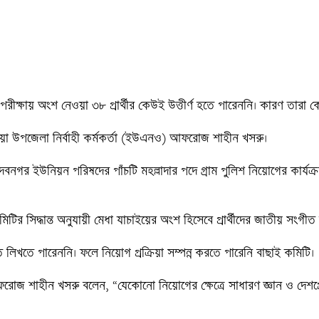
ীক্ষায় অংশ নেওয়া ৩৮ প্রার্থীর কেউই উত্তীর্ণ হতে পারেননি। কারণ তারা ক
য়া উপজেলা নির্বাহী কর্মকর্তা (ইউএনও) আফরোজ শাহীন খসরু।

র ইউনিয়ন পরিষদের পাঁচটি মহল্লাদার পদে গ্রাম পুলিশ নিয়োগের কার্যক্রম 
ির সিদ্ধান্ত অনুযায়ী মেধা যাচাইয়ের অংশ হিসেবে প্রার্থীদের জাতীয় সংগী
গীত লিখতে পারেননি। ফলে নিয়োগ প্রক্রিয়া সম্পন্ন করতে পারেনি বাছাই কমিটি।

হীন খসরু বলেন, “যেকোনো নিয়োগের ক্ষেত্রে সাধারণ জ্ঞান ও দেশপ্রেমের 