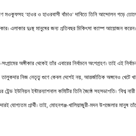
ের ঋণ মওকুফসহ ‘হাওর ও হাওরবাসী বাঁচাও’ দাবিতে তিনি আন্দোলন গড়ে তোলে
কার। এলাকার দুঃস্থ মানুষের জন্য প্রতিবছর চিকিৎসা ক্যাম্প আয়োজন করেন। এ প
সংগ্রামের অঙ্গীকার থেকেই তাঁর এবারের নির্বাচনে অংশগ্রহণ। তাই এই নির্ব
লি তালুকদার নিজ নেতৃত্ব গুণে কেবল দেশেই নয়, আন্তর্জাতিক অঙ্গনেও খেটে 
 এর ট্রেড ইউনিয়ন ইন্টারন্যাশনাল কমিটির তিনি জ্যৈষ্ঠ সহসভাপতি। ‘বিশ্ব ন