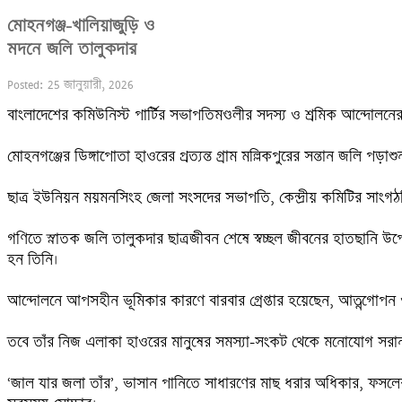
মোহনগঞ্জ-খালিয়াজুড়ি ও

মদনে জলি তালুকদার
Posted: 25 জানুয়ারী, 2026
বাংলাদেশের কমিউনিস্ট পার্টির সভাপতিমণ্ডলীর সদস্য ও শ্রমিক আন্দোলনের 
মোহনগঞ্জের ডিঙ্গাপোতা হাওরের প্রত্যন্ত গ্রাম মল্লিকপুরের সন্তান জলি
ছাত্র ইউনিয়ন ময়মনসিংহ জেলা সংসদের সভাপতি, কেন্দ্রীয় কমিটির সাংগঠ
গণিতে স্নাতক জলি তালুকদার ছাত্রজীবন শেষে স্বচ্ছল জীবনের হাতছানি উপে
হন তিনি। 

আন্দোলনে আপসহীন ভূমিকার কারণে বারবার গ্রেপ্তার হয়েছেন, আত্নগোপন 
তবে তাঁর নিজ এলাকা হাওরের মানুষের সমস্যা-সংকট থেকে মনোযোগ সরান
‘জাল যার জলা তাঁর’, ভাসান পানিতে সাধারণের মাছ ধরার অধিকার, ফসলের লা