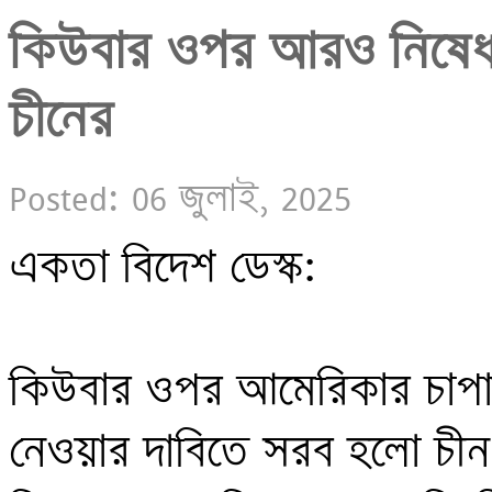
কিউবার ওপর আরও নিষেধাজ্
চীনের
Posted: 06 জুলাই, 2025
একতা বিদেশ ডেস্ক:

কিউবার ওপর আমেরিকার চাপানো
নেওয়ার দাবিতে সরব হলো চীন।