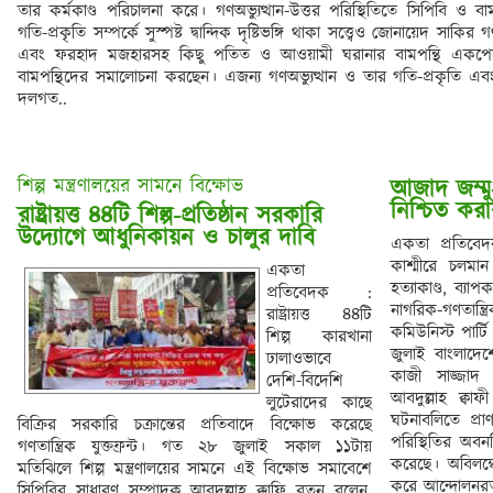
তার কর্মকাণ্ড পরিচালনা করে। গণঅভ্যুত্থান-উত্তর পরিস্থিতিতে সিপিবি ও বাম
গতি-প্রকৃতি সম্পর্কে সুস্পষ্ট দ্বান্দিক দৃষ্টিভঙ্গি থাকা সত্ত্বেও জোনায়েদ
এবং ফরহাদ মজহারসহ কিছু পতিত ও আওয়ামী ঘরানার বামপন্থি একপেশে
বামপন্থিদের সমালোচনা করছেন। এজন্য গণঅভ্যুত্থান ও তার গতি-প্রকৃতি এবং 
দলগত..
শিল্প মন্ত্রণালয়ের সামনে বিক্ষোভ
আজাদ জম্মু-
নিশ্চিত করা
রাষ্ট্রায়ত্ত ৪৪টি শিল্প-প্রতিষ্ঠান সরকারি

একতা প্রতিবে
কাশ্মীরে চলমান
একতা
হত্যাকাণ্ড, ব্
প্রতিবেদক :
নাগরিক-গণতান্
রাষ্ট্রায়ত্ত ৪৪টি
কমিউনিস্ট পার্ট
শিল্প কারখানা
জুলাই বাংলাদেশ
ঢালাওভাবে
কাজী সাজ্জাদ
দেশি-বিদেশি
আবদুল্লাহ ক্বা
লুটেরাদের কাছে
ঘটনাবলিতে প্র
বিক্রির সরকারি চক্রান্তের প্রতিবাদে বিক্ষোভ করেছে
পরিস্থিতির অবনত
গণতান্ত্রিক যুক্তফ্রন্ট। গত ২৮ জুলাই সকাল ১১টায়
করেছে। অবিলম্
মতিঝিলে শিল্প মন্ত্রণালয়ের সামনে এই বিক্ষোভ সমাবেশে
করে আন্দোলনরত 
সিপিবির সাধারণ সম্পাদক আবদুল্লাহ ক্কাফি রতন বলেন,