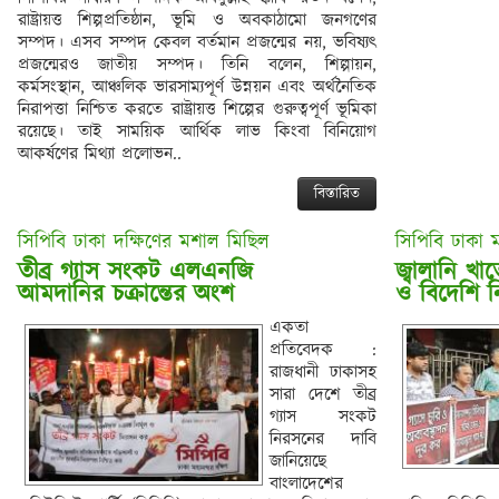
রাষ্ট্রায়ত্ত শিল্পপ্রতিষ্ঠান, ভূমি ও অবকাঠামো জনগণের
সম্পদ। এসব সম্পদ কেবল বর্তমান প্রজন্মের নয়, ভবিষ্যৎ
প্রজন্মেরও জাতীয় সম্পদ। তিনি বলেন, শিল্পায়ন,
কর্মসংস্থান, আঞ্চলিক ভারসাম্যপূর্ণ উন্নয়ন এবং অর্থনৈতিক
নিরাপত্তা নিশ্চিত করতে রাষ্ট্রায়ত্ত শিল্পের গুরুত্বপূর্ণ ভূমিকা
রয়েছে। তাই সাময়িক আর্থিক লাভ কিংবা বিনিয়োগ
আকর্ষণের মিথ্যা প্রলোভন..
বিস্তারিত
সিপিবি ঢাকা দক্ষিণের মশাল মিছিল
সিপিবি ঢাকা 
তীব্র গ্যাস সংকট এলএনজি 

জ্বালানি খা
একতা
প্রতিবেদক :
রাজধানী ঢাকাসহ
সারা দেশে তীব্র
গ্যাস সংকট
নিরসনের দাবি
জানিয়েছে
বাংলাদেশের