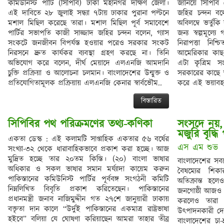
কমিউনিস্ট পার্টি (সিপিবি) ঢাকা মহানগর দক্ষিণ জেলা।
জানিয়ে সিপিবি 
এই দাবিতে ২৮ জুলাই সন্ধ্যা ৭টায় ঢাকার পুরানা পল্টনে
জহির চন্দন বল
মশাল মিছিল করেছে তারা। মশাল মিছিল পূর্ব সমাবেশে
অবিলম্বে ভর্তুক
পার্টির সভাপতি কাজী সাজ্জাদ জহির চন্দন বলেন, গ্যাস
জন্য স্বল্পমূল্
সংকটে জনজীবন বিপর্যস্ত হওয়ার পরেও সরকার সংকট
নিরাপত্তা নি
নিরসনে দ্রুত কার্যকর ব্যবস্থা গ্রহণ করছে না। তিনি
আমেরিকার কাছ
অভিযোগ করে বলেন, দীর্ঘ মেয়াদে এলএনজি আমদানি
এটা কৃত্রিম 
চুক্তি প্রক্রিয়া ও আলোচনা চলমান। বাংলাদেশের উন্মুক্ত ও
সরকারের কাছে আ
প্রতিযোগিতামূলক প্রক্রিয়ায় এলএনজি কেনার স্বার্বভৌম..
করে এই ভয়াবহ দু
বিস্তারিত
সিপিবির পথ পরিক্রমণের তথ্য-কণিকা
সংসদে নয়, চ
একতা ডেস্ক : এই কলামটি সাপ্তাহিক একতার ৫৬ বর্ষের
এস এম শুভ 
সংখ্যা-৩২ থেকে ধারাবাহিকভাবে প্রকাশ করা হচ্ছে। আজ
মুদ্রিত হচ্ছে তার ২০তম কিস্তি। (২০) বাংলা ভাষার
বাংলাদেশের সবচ
অধিকার ও সকল ভাষার সমান মর্য্যাদা কায়েম করুন
বৈষম্যের শিক
পাকিস্তানের কমিউনিস্ট পার্টির পূর্ববঙ্গ সংগঠনী কমিটি
অতিক্রান্ত হ
নিম্নলিখিত বিবৃতি প্রকাশ করিতেছেন। পাকিস্তানের
জনগোষ্ঠী আজও 
প্রধানমন্ত্রী জনাব নাজিমুদ্দীন গত ২৭শে জানুয়ারী ঢাকায়
করলেও তারা এ
বক্তৃতা দান কালে “উর্দুই পাকিস্তানের একমাত্র রাষ্ট্রভাষা
উৎপাদনকারী দে
হইবে” বলিয়া যে ঘোষণা করিয়াছেন আমরা তাহার তীব্র
বাংলাদেশের চা-