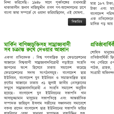
নিন্দা করিতেছি। ১৯৪৮ সালে পূর্ব্ববঙ্গের প্রধানমন্ত্রী
মাত্র ১৮৭ টাকা
থাকাকালীন জনাব নাজিমুদ্দীন প্রবল গণ-আন্দোলনের চাপে
টাকা এবং মা
বাংলা ভাষা সম্পর্কে যে ওয়াদা করিয়াছিলেন, এই ঘোষণা..
বাংলাদেশ পরিস
এক প্রতিবেদন
বিস্তারিত
মাসিক গড় আয় 
মার্কিন বাণিজ্যচুক্তিসহ সাম্রাজ্যবাদী 

শোষিত মানুষের
একতা প্রতিবেদক : বিশ্ব গণতান্ত্রিক যুব ফেডারেশনের
প্রতিষ্ঠাবার্ষিকী
আহ্বানে বিশ্বব্যাপী সাম্রাজ্যবাদবিরোধী লড়াইয়ে সংহতি
পথ পেরিয়ে ৫
জ্ঞাপনের অংশ হিসেবে ঢাকায় সমাবেশ করেছে
পাঠক, গ্রাহক, এ
ফেডারেশনের সদস্য সংগঠনসমূহ। বাংলাদেশ ছাত্র
সংগ্রামী অভিনন্
ইউনিয়ন, বাংলাদেশ যুব ইউনিয়ন ও সমাজতান্ত্রিক ছাত্র
ফ্রন্টের আহ্বানে ঢাকায় ৩১ জুলাই জাতীয় প্রেসক্লাবের
সম্মুখে সাম্রাজ্যবাদবিরোধী এ সংহতি সমাবেশ অনুষ্ঠিত
হয়েছে। বাংলাদেশ যুব ইউনিয়নের সভাপতি খান
আসাদুজ্জামান মাসুমের সভাপতিত্বে এবং আন্তর্জাতিক
সম্পাদক জাহিদুল ইসলাম সজীবের সঞ্চালনায় সমাবেশে
বক্তব্য রাখেন বাংলাদেশ ছাত্র ইউনিয়নের সভাপতি মাহির
শাহরিয়ার রেজা, সাধারণ সম্পাদক বাহাউদ্দিন শুভ,