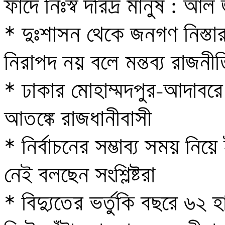
ফাঁদে নিঃস্ব দরিদ্র মানুষ : আল 
* দুঃশাসন থেকে জনগণ নিস্তা
নিরাপদ নয় বলে মন্তব্য রাজনীত
* ঢাকার মোহাম্মদপুর-আদাবরে 
আতঙ্কে রাজধানীবাসী 

* নির্বাচনের সম্ভাব্য সময় নিয়
নেই বলছেন সংশ্লিষ্টরা 

* বিদ্যুতের ভর্তুকি বছরে ৬২ 