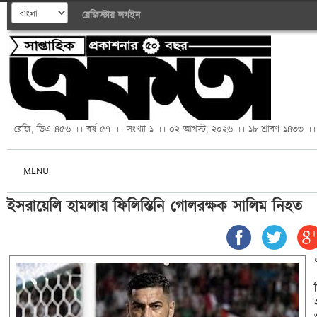
রেজিস্টার
লগইন
রেজি, ডিএ ৪৫৬ ।। বর্ষ ৫৭ ।। সংখ্যা ১ ।। ০২ আগস্ট, ২০২৬ ।। ১৮ শ্রাবণ ১৪৩৩ ।।
MENU
ইসরায়েলি হামলায় ফিলিস্তিনি গোলরক্ষক সালিম নিহত