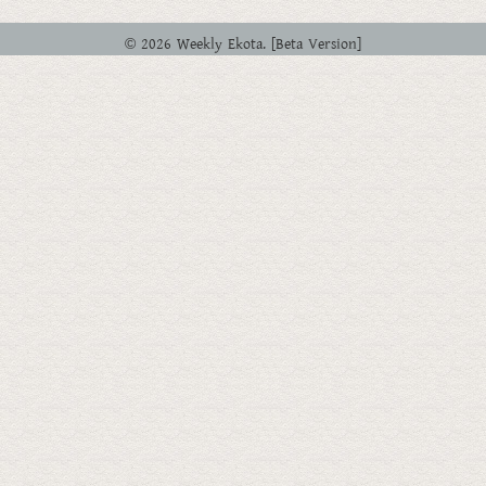
© 2026 Weekly Ekota. [Beta Version]