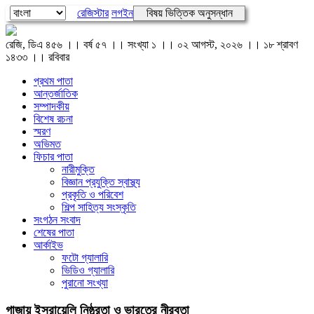
রেজিস্টার
লগইন
বিষয় ভিত্তিক অনুসন্ধান
রেজি, ডিএ ৪৫৬ ।। বর্ষ ৫৭ ।। সংখ্যা ১ ।। ০২ আগস্ট, ২০২৬ ।। ১৮ শ্রাবণ
১৪৩৩ ।। রবিবার
প্রথম পাতা
আন্তর্জাতিক
সম্পাদকীয়
বিশেষ রচনা
স্মরণ
অভিমত
ফিচার পাতা
নারীমুক্তি
বিজ্ঞান প্রযুক্তি স্বাস্থ্য
প্রকৃতি ও পরিবেশ
শিল্প সাহিত্য সংস্কৃতি
সংগঠন সংবাদ
শেষের পাতা
আর্কাইভ
ফটো গ্যালারি
ভিডিও গ্যালারি
পুরানো সংখ্যা
গাজায় ইসরায়েলি নিষ্ঠুরতা ও ভারতের নীরবতা