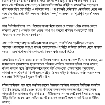
হামাস কর্তৃক ইসরায়েলের ওপর চালানো হামলার পর আড়াই বছর পেরিয়ে গেছে। এই 
সময়ে এটা পরিষ্কার হয়ে গেছে যে ইসরায়েলি সামরিক বাহিনী ও রাজনৈতিক নেতৃত্বের 
পাল্টা জবাব ছিল চরম নিষ্ঠুর ও বর্বরতায় ভরা। প্রধানমন্ত্রী বেনিয়ামিন নেতানিয়াহু থেকে শুরু 
করে তাঁর মন্ত্রিসভার শীর্ষ সদস্যরা গাজাকে ‘সম্পূর্ণ অবরুদ্ধ’ ও ‘পুরোপুরি ধ্বংস’ করার 
ডাক দেন।

তাঁরা ফিলিস্তিনিদের ‘পশু’ হিসেবে আখ্যা দিয়ে বলেন যে তাদের ‘বেঁচে থাকার কোনো 
অধিকার নেই’। এমনকি গাজা থেকে ‘লাখ লাখ মানুষের পালিয়ে যাওয়াকেই’ তাঁরা 
নিজেদের সাফল্য হিসেবে দেখছেন।

এমন স্পষ্ট গণহত্যামূলক অভিপ্রায় থাকা সত্ত্বেও, ওয়াশিংটনে প্রেসিডেন্ট ডোনাল্ড 
ট্রাম্পের প্রশাসনের অকুণ্ঠ সমর্থন ইসরায়েলকে এই নিষ্ঠুর অভিযান চালিয়ে যেতে সাহায্য 
করছে। তবে বিশ্বের বাকি দেশগুলোর বিবেক এবার জেগে উঠেছে।

আমেরিকার ভেটো ও বাধার কারণে জাতিসংঘ কোনো কঠোর পদক্ষেপ নিতে না পারলেও, এর 
সংস্থাগুলো ইসরায়েলের যুদ্ধাপরাধের নথিপত্র তৈরিতে চমৎকার ভূমিকা পালন করেছে। 
পশ্চিমা ব্লকের সঙ্গে ঐতিহাসিকভাবে যুক্ত শীর্ষ দেশগুলো–যেমন ফ্রান্স, যুক্তরাজ্য, 
কানাডা ও অস্ট্রেলিয়া–ফিলিস্তিনকে রাষ্ট্র হিসেবে স্বীকৃতি দিয়েছে, অথচ কয়েক দশক 
ধরে তারা ফিলিস্তিন ইস্যুতে উদাসীন ছিল।

দক্ষিণ আফ্রিকা, যার সঙ্গে উপনিবেশবাদের বিরুদ্ধে লড়াইয়ে ভারতের দীর্ঘদিনের সংহতির 
ইতিহাস রয়েছে, তারা ১৯৪৮ সালের গণহত্যা কনভেনশন লঙ্ঘনের দায়ে ইসরায়েলকে 
আন্তর্জাতিক আদালতে দাঁড় করিয়েছে। ইউরোপের বেশ কয়েকটি দেশ ইসরায়েলে অস্ত্র 
বিক্রি সীমিত করেছে এবং লাতিন আমেরিকার বেশ কয়েকটি দেশ সম্পর্ক ছিন্ন বা সীমিত 
করেছে।
