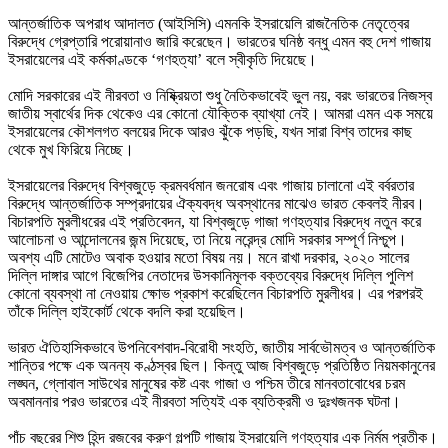
আন্তর্জাতিক অপরাধ আদালত (আইসিসি) এমনকি ইসরায়েলি রাজনৈতিক নেতৃত্বের 
বিরুদ্ধে গ্রেপ্তারি পরোয়ানাও জারি করেছেন। ভারতের ঘনিষ্ঠ বন্ধু এমন বহু দেশ গাজায় 
ইসরায়েলের এই কর্মকাণ্ডকে ‘গণহত্যা’ বলে স্বীকৃতি দিয়েছে।

মোদি সরকারের এই নীরবতা ও নিষ্ক্রিয়তা শুধু নৈতিকভাবেই ভুল নয়, বরং ভারতের নিজস্ব 
জাতীয় স্বার্থের দিক থেকেও এর কোনো যৌক্তিক ব্যাখ্যা নেই। আমরা এমন এক সময়ে 
ইসরায়েলের কৌশলগত বলয়ের দিকে আরও ঝুঁকে পড়ছি, যখন সারা বিশ্ব তাদের কাছ 
থেকে মুখ ফিরিয়ে নিচ্ছে।

ইসরায়েলের বিরুদ্ধে বিশ্বজুড়ে ক্রমবর্ধমান জনরোষ এবং গাজায় চালানো এই বর্বরতার 
বিরুদ্ধে আন্তর্জাতিক সম্প্রদায়ের ঐক্যবদ্ধ অবস্থানের মাঝেও ভারত কেবলই নীরব। 
বিচারপতি মুরলীধরের এই প্রতিবেদন, যা বিশ্বজুড়ে গাজা গণহত্যার বিরুদ্ধে নতুন করে 
আলোচনা ও আন্দোলনের জন্ম দিয়েছে, তা নিয়ে নরেন্দ্র মোদি সরকার সম্পূর্ণ নিশ্চুপ। 
অবশ্য এটি মোটেও অবাক হওয়ার মতো বিষয় নয়। মনে রাখা দরকার, ২০২০ সালের 
দিল্লি দাঙ্গার আগে বিজেপির নেতাদের উসকানিমূলক বক্তব্যের বিরুদ্ধে দিল্লি পুলিশ 
কোনো ব্যবস্থা না নেওয়ায় ক্ষোভ প্রকাশ করেছিলেন বিচারপতি মুরলীধর। এর পরপরই 
তাঁকে দিল্লি হাইকোর্ট থেকে বদলি করা হয়েছিল।

ভারত ঐতিহাসিকভাবে উপনিবেশবাদ-বিরোধী সংহতি, জাতীয় সার্বভৌমত্ব ও আন্তর্জাতিক 
শান্তির পক্ষে এক অনন্য কণ্ঠস্বর ছিল। কিন্তু আজ বিশ্বজুড়ে প্রতিষ্ঠিত নিয়মকানুনের 
লঙ্ঘন, গ্লোবাল সাউথের মানুষের কষ্ট এবং গাজা ও পশ্চিম তীরে মানবতাবোধের চরম 
অবমাননার পরও ভারতের এই নীরবতা সত্যিই এক ব্যতিক্রমী ও দুঃখজনক ঘটনা।

পাঁচ বছরের শিশু হিন্দ রজবের করুণ গল্পটি গাজায় ইসরায়েলি গণহত্যার এক নির্মম প্রতীক। 