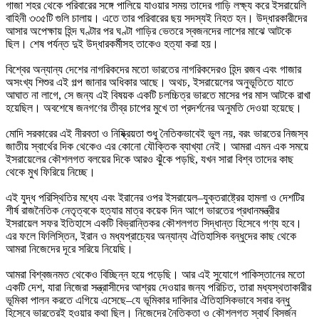
গাজা শহর থেকে পরিবারের সঙ্গে পালিয়ে যাওয়ার সময় তাদের গাড়ি লক্ষ্য করে ইসরায়েলি 
বাহিনী ৩৩৫টি গুলি চালায়। এতে তার পরিবারের ছয় সদস্যই নিহত হন। উদ্ধারকারীদের 
আসার অপেক্ষায় হিন্দ ঘণ্টার পর ঘণ্টা গাড়ির ভেতরে স্বজনদের লাশের মাঝে আটকে 
ছিল। শেষ পর্যন্ত দুই উদ্ধারকর্মীসহ তাকেও হত্যা করা হয়।

বিশ্বের অন্যান্য দেশের নাগরিকদের মতো ভারতের নাগরিকদেরও হিন্দ রজব এবং গাজার 
অসংখ্য শিশুর এই গল্প জানার অধিকার আছে। অথচ, ইসরায়েলের অনুভূতিতে যাতে 
আঘাত না লাগে, সে জন্য এই বিষয়ক একটি চলচ্চিত্র ভারতে মাসের পর মাস আটকে রাখা 
হয়েছিল। অবশেষে জনগণের তীব্র চাপের মুখে তা প্রদর্শনের অনুমতি দেওয়া হয়েছে।

মোদি সরকারের এই নীরবতা ও নিষ্ক্রিয়তা শুধু নৈতিকভাবেই ভুল নয়, বরং ভারতের নিজস্ব 
জাতীয় স্বার্থের দিক থেকেও এর কোনো যৌক্তিক ব্যাখ্যা নেই। আমরা এমন এক সময়ে 
ইসরায়েলের কৌশলগত বলয়ের দিকে আরও ঝুঁকে পড়ছি, যখন সারা বিশ্ব তাদের কাছ 
থেকে মুখ ফিরিয়ে নিচ্ছে।

এই যুদ্ধ পরিস্থিতির মধ্যে এবং ইরানের ওপর ইসরায়েল–যুক্তরাষ্ট্রের হামলা ও দেশটির 
শীর্ষ রাজনৈতিক নেতৃত্বকে হত্যার মাত্র কয়েক দিন আগে ভারতের প্রধানমন্ত্রীর 
ইসরায়েল সফর ইতিহাসে একটি বিভ্রান্তিকর কৌশলগত সিদ্ধান্ত হিসেবে গণ্য হবে। 
এর ফলে ফিলিস্তিন, ইরান ও মধ্যপ্রাচ্যের অন্যান্য ঐতিহাসিক বন্ধুদের কাছ থেকে 
আমরা নিজেদের দূরে সরিয়ে নিয়েছি।

আমরা বিশ্বজনমত থেকেও বিচ্ছিন্ন হয়ে পড়েছি। আর এই সুযোগে পাকিস্তানের মতো 
একটি দেশ, যারা নিজেরা সন্ত্রাসীদের আশ্রয় দেওয়ার জন্য পরিচিত, তারা মধ্যস্থতাকারীর 
ভূমিকা পালন করতে এগিয়ে এসেছে–যে ভূমিকার দাবিদার ঐতিহাসিকভাবে সবার বন্ধু 
হিসেবে ভারতেরই হওয়ার কথা ছিল। নিজেদের নৈতিকতা ও কৌশলগত স্বার্থ বিসর্জন 