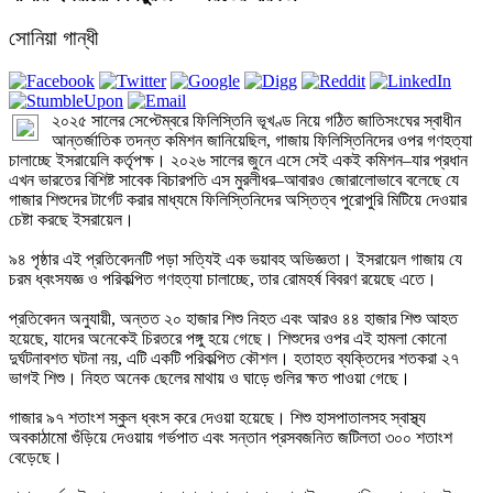
সোনিয়া গান্ধী 
২০২৫ সালের সেপ্টেম্বরে ফিলিস্তিনি ভূখণ্ড নিয়ে গঠিত জাতিসংঘের স্বাধীন 
আন্তর্জাতিক তদন্ত কমিশন জানিয়েছিল, গাজায় ফিলিস্তিনিদের ওপর গণহত্যা 
চালাচ্ছে ইসরায়েলি কর্তৃপক্ষ। ২০২৬ সালের জুনে এসে সেই একই কমিশন–যার প্রধান 
এখন ভারতের বিশিষ্ট সাবেক বিচারপতি এস মুরলীধর–আবারও জোরালোভাবে বলেছে যে 
গাজার শিশুদের টার্গেট করার মাধ্যমে ফিলিস্তিনিদের অস্তিত্ব পুরোপুরি মিটিয়ে দেওয়ার 
চেষ্টা করছে ইসরায়েল।

৯৪ পৃষ্ঠার এই প্রতিবেদনটি পড়া সত্যিই এক ভয়াবহ অভিজ্ঞতা। ইসরায়েল গাজায় যে 
চরম ধ্বংসযজ্ঞ ও পরিকল্পিত গণহত্যা চালাচ্ছে, তার রোমহর্ষ বিবরণ রয়েছে এতে।

প্রতিবেদন অনুযায়ী, অন্তত ২০ হাজার শিশু নিহত এবং আরও ৪৪ হাজার শিশু আহত 
হয়েছে, যাদের অনেকেই চিরতরে পঙ্গু হয়ে গেছে। শিশুদের ওপর এই হামলা কোনো 
দুর্ঘটনাবশত ঘটনা নয়, এটি একটি পরিকল্পিত কৌশল। হতাহত ব্যক্তিদের শতকরা ২৭ 
ভাগই শিশু। নিহত অনেক ছেলের মাথায় ও ঘাড়ে গুলির ক্ষত পাওয়া গেছে।

গাজার ৯৭ শতাংশ স্কুল ধ্বংস করে দেওয়া হয়েছে। শিশু হাসপাতালসহ স্বাস্থ্য 
অবকাঠামো গুঁড়িয়ে দেওয়ায় গর্ভপাত এবং সন্তান প্রসবজনিত জটিলতা ৩০০ শতাংশ 
বেড়েছে।
