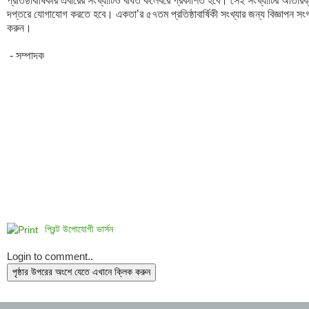
প্রতিষ্ঠাবার্ষিকীর এবারের সংখ্যাটিও বর্ধিত কলেবরে প্রকাশিত হবে। সেই সংখ্যাটির অতি
দপ্তরে যোগাযোগ করতে হবে। একতা’র ৫৭তম প্রতিষ্ঠাবার্ষিকী সংখ্যার জন্য বিজ্ঞাপন স
করুন। 

প্রিন্ট উপোযোগী ভার্সন
Login to comment..
পৃষ্ঠার উপরের অংশে যেতে এখানে ক্লিক করুন