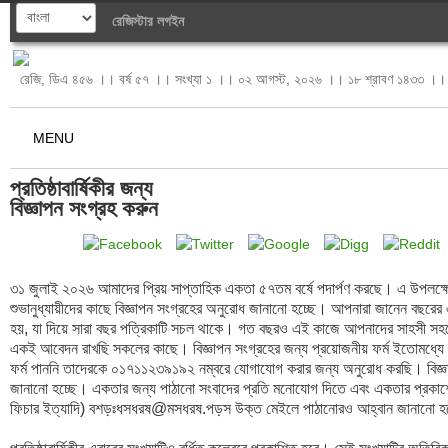
রেজিস্টার
লগইন
রেজি, ডিএ ৪৫৬ ।। বর্ষ ৫৭ ।। সংখ্যা ১ ।। ০২ আগস্ট, ২০২৬ ।। ১৮ শ্রাবণ ১৪৩৩ ।। 
MENU
প্রতিষ্ঠাবার্ষিকীর জন্য 

বিজ্ঞাপন সংগ্রহ করুন
৩১ জুলাই ২০২৬ আমাদের প্রিয় সাপ্তাহিক একতা ৫৭তম বর্ষে পদার্পণ করছে। এ উপলক্ষে স
শুভানুধ্যায়ীদের কাছে বিজ্ঞাপন সংগ্রহের অনুরোধ জানানো হচ্ছে। আপনারা জানেন বছরের 
হয়, যা দিয়ে সারা বছর পত্রিকাটি সচল থাকে। গত বছরও এই কাজে আপনাদের সাহসী সহ
একই আবেদন রাখছি সকলের কাছে। বিজ্ঞাপন সংগ্রহের জন্য প্রয়োজনীয় ফর্ম ইতোমধ্যে ব
ফর্ম পাননি তাদেরকে ০১৭১১২৩৯১৯২ নম্বরে যোগাযোগ করার জন্য অনুরোধ করছি। বিজ্ঞ
জানানো হচ্ছে। একতার জন্য পাঠানো সংবাদের প্রতি মনোযোগ দিতে এবং একতার প্রকাশের
ফিচার ইত্যাদি) বশড়ঃধসধরষ@মসধরষ.পড়স উক্ত মেইলে পাঠানোরও আহ্বান জানানো হচ