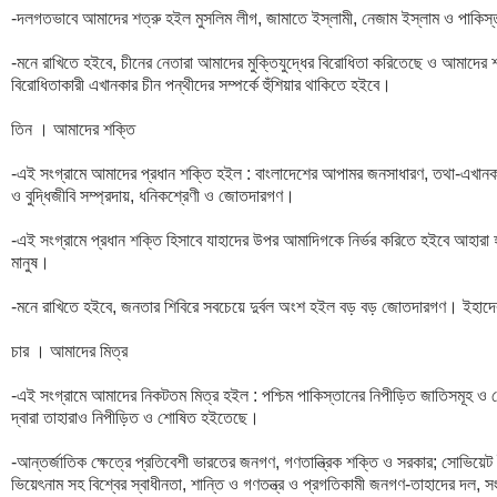
-দলগতভাবে আমাদের শত্রু হইল মুসলিম লীগ, জামাতে ইস্লামী, নেজাম ইস্লাম ও পাকিস্তান 
-মনে রাখিতে হইবে, চীনের নেতারা আমাদের মুক্তিযুদ্ধের বিরোধিতা করিতেছে ও আমাদের শত
বিরোধিতাকারী এখানকার চীন পন্থীদের সম্পর্কে হুঁশিয়ার থাকিতে হইবে।

তিন । আমাদের শক্তি

-এই সংগ্রামে আমাদের প্রধান শক্তি হইল : বাংলাদেশের আপামর জনসাধারণ, তথা-এখানকার 
ও বুদ্ধিজীবি সম্প্রদায়, ধনিকশ্রেণী ও জোতদারগণ। 

-এই সংগ্রামে প্রধান শক্তি হিসাবে যাহাদের উপর আমাদিগকে নির্ভর করিতে হইবে আহারা 
মানুষ। 

-মনে রাখিতে হইবে, জনতার শিবিরে সবচেয়ে দুর্বল অংশ হইল বড় বড় জোতদারগণ। ইহাদের ভ
চার । আমাদের মিত্র

-এই সংগ্রামে আমাদের নিকটতম মিত্র হইল : পশ্চিম পাকিস্তানের নিপীড়িত জাতিসমূহ
দ্বারা তাহারাও নিপীড়িত ও শোষিত হইতেছে।

-আন্তর্জাতিক ক্ষেত্রে প্রতিবেশী ভারতের জনগণ, গণতান্ত্রিক শক্তি ও সরকার; সোভিয়েট 
ভিয়েৎনাম সহ বিশ্বের স্বাধীনতা, শান্তি ও গণতন্ত্র ও প্রগতিকামী জনগণ-তাহাদের দল, সংগ