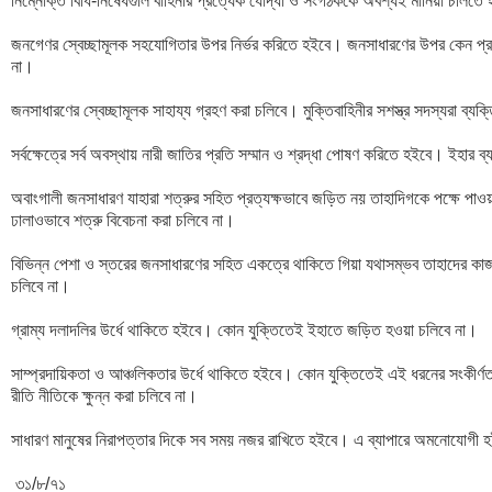
নিম্নোক্ত বিধি-নিষেধগুলি বাহিনীর প্রত্যেক যোদ্ধা ও সংগঠককে অবশ্যই মানিয়া চলিতে 
জনগেণর স্বেচ্ছামূলক সহযোগিতার উপর নির্ভর করিতে হইবে। জনসাধারণের উপর কেন প্র
না। 

জনসাধারণের স্বেচ্ছামূলক সাহায্য গ্রহণ করা চলিবে। মুক্তিবাহিনীর সশস্ত্র সদস্যরা ব্যক্
সর্বক্ষেত্রে সর্ব অবস্থায় নারী জাতির প্রতি সম্মান ও শ্রদ্ধা পোষণ করিতে হইবে। ইহার ব্
অবাংগালী জনসাধারণ যাহারা শত্রুর সহিত প্রত্যক্ষভাবে জড়িত নয় তাহাদিগকে পক্ষে পাও
ঢালাওভাবে শত্রু বিবেচনা করা চলিবে না। 

বিভিন্ন পেশা ও স্তরের জনসাধারণের সহিত একত্রে থাকিতে গিয়া যথাসম্ভব তাহাদের কাজ
চলিবে না।

গ্রাম্য দলাদলির উর্ধে থাকিতে হইবে। কোন যুক্তিতেই ইহাতে জড়িত হওয়া চলিবে না। 

সাম্প্রদায়িকতা ও আঞ্চলিকতার উর্ধে থাকিতে হইবে। কোন যুক্তিতেই এই ধরনের সংকীর্ণতার 
রীতি নীতিকে ক্ষুন্ন করা চলিবে না। 

সাধারণ মানুষের নিরাপত্তার দিকে সব সময় নজর রাখিতে হইবে। এ ব্যাপারে অমনোযোগী হ
 ৩১/৮/৭১
