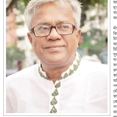
আম
মৃ
বা
অঙ
দী
কি
নি
আক
চি
সু
যা
কথ
রু
ভা
অ
পর
মৌ
ভা
কে
পত
কণ