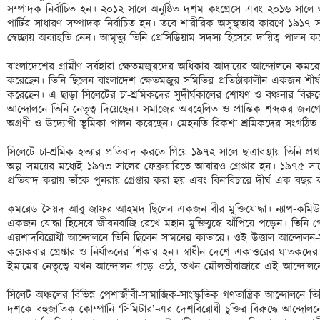
সম্পাদক নির্বাচিত হন। ২০১২ সালে অনুষ্ঠিত দশম কংগ্রেসে এবং ২০১৬ সালে 
পার্টির সাধারণ সম্পাদক নির্বাচিত হন। তবে শারীরিক অসুস্থতার কারণে ১৯১৭ স
স্বেচ্ছায় অব্যাহতি নেন। আমৃত্যু তিনি প্রেসিডিয়াম সদস্য হিসেবে দায়িত্ব পালন 
বাংলাদেশের গ্রামীণ সর্বহারা ক্ষেতমজুরদের অধিকার আদায়ের আন্দোলনে কমর
করেছেন। তিনি ছিলেন বাংলাদেশ ক্ষেতমজুর সমিতির প্রতিষ্ঠাকালীন একজন শীর্ষ
করেছেন। এ ছাড়া সিলেটের চা-শ্রমিকদের সুদীর্ঘকালের শোষণ ও বঞ্চনার বিরুদ্ধে
আন্দোলনে তিনি নেতৃত্ব দিয়েছেন। সমাজের অবহেলিত ও প্রান্তিক শব্দকর জনগোষ
অগ্রণী ও উদ্যোগী ভূমিকা পালন করেছেন। মেহনতি রিকশা শ্রমিকদের সংগঠিত
সিলেটে চা-শ্রমিক হত্যার প্রতিবাদ করতে গিয়ে ১৯৭২ সালে ছাত্রাবস্থায় তিনি প
অল্প সময়ের মধ্যেই ১৯৭৩ সালের ফেব্রুয়ারিতে আবারও গ্রেপ্তার হন। ১৯৭৫ সালে ব
প্রতিবাদ করায় তাঁকে পুনরায় গ্রেপ্তার করা হয় এবং বিনাবিচারে দীর্ঘ এক বছ
কমরেড সৈয়দ আবু জাফর আহমদ ছিলেন একজন বীর মুক্তিযোদ্ধা। ন্যাপ-কমিউনিস্ট
একজন যোদ্ধা হিসেবে জীবনবাজি রেখে মহান মুক্তিযুদ্ধে ঝাঁপিয়ে পড়েন। তিনি গেরি
এরশাদবিরোধী আন্দোলনে তিনি ছিলেন সামনের কাতারে। ওই উত্তাল আন্দোলন-সংগ
কয়েকবার গ্রেপ্তার ও নির্যাতনের শিকার হন। স্বাধীন দেশে একাত্তরের ঘাতকদের
ইমামের নেতৃত্বে যখন আন্দোলন গড়ে ওঠে, তখন মৌলভীবাজারে এই আন্দোলনে ন
সিলেট অঞ্চলের বিভিন্ন পেশাজীবী-সামাজিক-সাংস্কৃতিক গণতান্ত্রিক আন্দোলনে ত
দশকে বহুজাতিক কোম্পানি ‘সিমিটার’-এর দেশবিরোধী চুক্তির বিরুদ্ধে আন্দোল