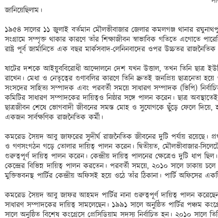
সা
জানিয়েছিলাম। 

১৯৫৪ সালের ১১ জুলাই বর্তমান মৌলভীবাজার জেলার কমলগঞ্জ থানার রঘুনাথপুর
সংগ্রামে সম্পৃক্ত থাকার কারণে তাঁর শিক্ষাজীবন স্বাভাবিক গতিতে এগোতে পারে
রাষ্ট্র পূর্ব জার্মানিতে এক বছর মার্কসবাদ-লেনিনবাদের ওপর উচ্চতর রাজনৈতিক প
ষাটের দশকে আইয়ুববিরোধী আন্দোলনে দেশ যখন উত্তাল, তখন তিনি ছাত্র ইউনিয়ন
রাখেন। মেধা ও নেতৃত্বের গুণাবলির কারণে তিনি দ্রুতই জনপ্রিয় ছাত্রনেতা হ
সংসদের সাহিত্য সম্পাদক এবং পরবর্তী সময়ে সাধারণ সম্পাদক (ভিপি) নির্বাচ
কমিটির সাধারণ সম্পাদকের দায়িত্বও নিষ্ঠার সঙ্গে পালন করেন। ছাত্র অবস্থাতে
ছাত্রজীবন শেষে ভোগবাদী জীবনের সমস্ত মোহ ও সুযোগকে ছুঁঁড়ে ফেলে দিয়ে,
একজন সার্বক্ষণিক রাজনৈতিক কর্মী। 

কমরেড সৈয়দ আবু জাফরের সুদীর্ঘ রাজনৈতিক জীবনের দুটি পর্যায় রয়েছে। প্রথ
ও গণসংগঠন গড়ে তোলার দায়িত্ব পালন করেন। দ্বিতীয়ত, মৌলভীবাজার-সিলেটের 
গুরুত্বপূর্ণ দায়িত্ব পালন করেন। কেন্দ্রীয় দায়িত্ব পালনের ক্ষেত্রেও দুটি ধাপ 
কেন্দ্রের বিভিন্ন দায়িত্ব পালন করতেন। পরবর্তী সময়ে, ২০১০ সালে ঢাকায় চ
মুক্তিভবনস্থ পার্টির কেন্দ্রীয় অফিসই হয়ে ওঠে তাঁর ঠিকানা। পার্টি অফিসের এক
কমরেড সৈয়দ আবু জাফর আহমদ পার্টির নানা গুরুত্বপূর্ণ দায়িত্ব পালন করেছে
সাধারণ সম্পাদকের দায়িত্ব সামলেছেন। ১৯৯১ সালে অনুষ্ঠিত পার্টির পঞ্চম কংগ্
সালে অনুষ্ঠিত বিশেষ কংগ্রেসে প্রেসিডিয়াম সদস্য নির্বাচিত হন। ২০১০ সালে তিনি