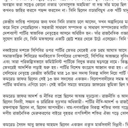
অবস্থান করা সত্ত্বেও কোনো প্রকার ‘নেতাসুলভ অহমিকা’ বা দম্ভ তাঁর মধ্যে ছি
কখনও জাহির করতে পছন্দ করতেন না। তিনি ছিলেন প্রচারবিমুখ এক খাঁটি মানু
কেন্দ্রীয় দায়িত্ব পালনের জন্য যখন তিনি ঢাকায় চলে আসেন, তখন অল্পদিনের ম
করে নিতে পেরেছিলেন। সহকারী সাধারণ সম্পাদক ও সাধারণ সম্পাদকের দায়িত্ব 
দেশব্যাপী পার্টির স্বাভাবিক নেতৃত্বের আসনে অধিষ্ঠিত হন। তাঁর রাজনৈতিক প্
সুযোগ হয়নি যে, তিনি মফস্বলের একটি ছোট্ট শহর থেকে উঠে এসেছেন। তিনি 
নব্বইয়ের দশকে সিপিবির ওপর পার্টির ভেতর থেকেই এক চরম আঘাত আসে। 
সমাজতান্ত্রিক শিবিরের অনভিপ্রেত বিপর্যয়ের প্রেক্ষাপটে, সিপিবির অভ্যন্তরে সুব
এবং তারা পরিকল্পিতভাবে কমিউনিস্ট পার্টিকে বিলুপ্ত করার ষড়যন্ত্রে নামে। কিন্
ভেতরেই আদর্শিক লড়াই শুরু হয়। পার্টির বিশেষ কংগ্রেস আহ্বান করা হয়।
সেলিমের নেতৃত্বে কেন্দ্রীয় কমিটির মাত্র ১৩ জন সদস্য বিকল্প দলিল নিয়ে পার্ট
কমরেড জাফর ছিলেন সেই ১৩ জন সদস্যের একজন। বিলোপবাদীদের সমস্ত ষড়যন্ত্র
পার্টির কর্মকাণ্ড এগিয়ে চলে। সেই কঠিন সময়ে কমরেড জাফরের ভূমিকা ছিল অত্যন
কমরেড জাফর আদর্শ ও নীতির প্রশ্নে ছিলেন অত্যন্ত দৃঢ়চেতা। রাজনীতি ও আদ
ছিলেন বিনয়ী, সজ্জন ও চারিত্রিক দৃঢ়তার অধিকারী। পার্টির নীতি-আদর্শ ও রাজন
রক্ষণাত্মক ছিলেন না, ছিলেন আপসহীন। বাম-গণতান্ত্রিক বিকল্প শক্তির বলয় গড়ে 
দলীয় রাজনৈতিক মেরুকরণের বাইরে বৃহত্তর প্রগতিশীল শক্তির ঐক্য গড়ে তোলার ব
কমরেড সৈয়দ আবু জাফর আহমদ ছিলেন একজন প্রকৃত মার্কসবাদী বিপ্লবী। তিনি