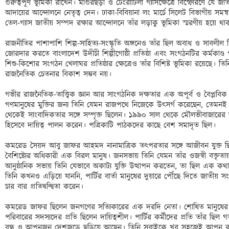
গুরুত্বপূর্ণ ভূমিকা রাখেন। মাগুরছড়া ও টেংরাটিলা গ্যাসক্ষেত্রে বিস্ফোরণে যে জা
আদায়ের আন্দোলনে নেতৃত্ব দেন। ঢাকা-বিবিয়ানা লং মার্চে সিলেট বিভাগীয় সমন
তেল-গ্যাস জাতীয় সম্পদ রক্ষার আন্দোলনে তাঁর লড়াকু ভূমিকা স্মরণীয় হয়ে থাক
রাজনীতির পাশাপাশি শিল্প-সাহিত্য-সংস্কৃতি অঙ্গনেও তাঁর ছিল অবাধ ও সাবলীল
জোরদার করতে বাংলাদেশ উদীচী শিল্পীগোষ্ঠী প্রতিষ্ঠা এবং সংগঠনটির কর্মকাণ্
শিশু-কিশোর সংগঠন খেলাঘর প্রতিষ্ঠার ক্ষেত্রেও তাঁর বিশিষ্ট ভূমিকা রয়েছে। তি
রাজনৈতিক চেতনার বিকাশ সম্ভব নয়। 

গভীর রাজনৈতিক-তাত্ত্বিক জ্ঞান আর সাংগঠনিক দক্ষতার এক অপূর্ব ও বৈপ্লবি
গণমানুষের মুক্তির জন্য তিনি যেমন রাজপথে নিজেকে উৎসর্গ করেছেন, তেমনই আম
থেকেই সাংবাদিকতার সঙ্গে সম্পৃক্ত ছিলেন। ১৯৯০ সাল থেকে মৌলভীবাজারের জনপ্
হিসেবে দায়িত্ব পালন করেন। পত্রিকাটি পাঠকদের কাছে বেশ সমাদৃত ছিল।

কমরেড সৈয়দ আবু জাফর আহমদ নানামাত্রিক তৎপরতার সঙ্গে আজীবন যুক্ত ছিলে
বৈশিষ্ট্যের অধিকারী এক বিরল মানুষ। জনসভায় তিনি যেমন তাঁর ওজস্বী বক্তৃতা
আনুষ্ঠানিক সভায় তিনি যেভাবে অকাট্য যুক্তি উত্থাপন করতেন, তা ছিল এক কথা
তিনি কখনও এড়িয়ে যাননি, পার্টির বার্তা মানুষের দুয়ারে পৌঁছে দিতে জাতীয় সংসদ ন
চার বার প্রতিদ্বন্দ্বিতা করেন।

কমরেড জাফর ছিলেন জনগণের সত্যিকারের এক দরদি নেতা। শোষিত মানুষের প্
পরিবারের সদস্যদের প্রতি ছিলেন দায়িত্বশীল। পার্টির কর্মীদের প্রতি তাঁর ছিল 
বন্ধু ও আপনজন দেশজুড়ে ছড়িয়ে আছেন। তিনি সবাইকে খুব সহজেই আপন করে নিত