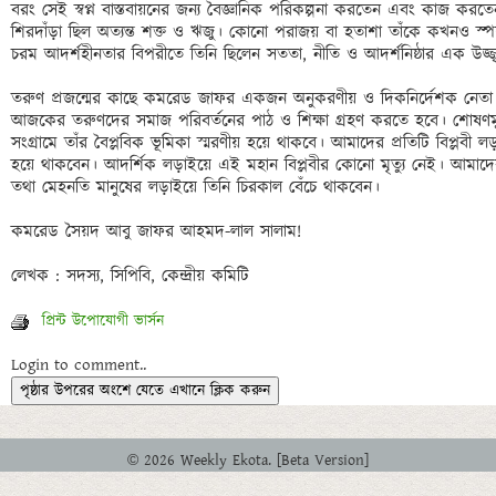
বরং সেই স্বপ্ন বাস্তবায়নের জন্য বৈজ্ঞানিক পরিকল্পনা করতেন এবং কাজ করতে
শিরদাঁড়া ছিল অত্যন্ত শক্ত ও ঋজু। কোনো পরাজয় বা হতাশা তাঁকে কখনও স্পর্শ
চরম আদর্শহীনতার বিপরীতে তিনি ছিলেন সততা, নীতি ও আদর্শনিষ্ঠার এক উজ্জ্বল দ
তরুণ প্রজন্মের কাছে কমরেড জাফর একজন অনুকরণীয় ও দিকনির্দেশক নেতা। তা
আজকের তরুণদের সমাজ পরিবর্তনের পাঠ ও শিক্ষা গ্রহণ করতে হবে। শোষণমুক্ত 
সংগ্রামে তাঁর বৈপ্লবিক ভূমিকা স্মরণীয় হয়ে থাকবে। আমাদের প্রতিটি বিপ্লবী 
হয়ে থাকবেন। আদর্শিক লড়াইয়ে এই মহান বিপ্লবীর কোনো মৃত্যু নেই। আমাদের প্
তথা মেহনতি মানুষের লড়াইয়ে তিনি চিরকাল বেঁচে থাকবেন। 

কমরেড সৈয়দ আবু জাফর আহমদ-লাল সালাম! 

প্রিন্ট উপোযোগী ভার্সন
Login to comment..
পৃষ্ঠার উপরের অংশে যেতে এখানে ক্লিক করুন
© 2026 Weekly Ekota. [Beta Version]