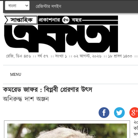
রেজিস্টার
লগইন
রেজি, ডিএ ৪৫৬ ।। বর্ষ ৫৭ ।। সংখ্যা ১ ।। ০২ আগস্ট, ২০২৬ ।। ১৮ শ্রাবণ ১৪৩৩ ।।
MENU
কমরেড জাফর : বিপ্লবী প্রেরণার উৎস
অনিরুদ্ধ দাশ অঞ্জন
২০
কম
স