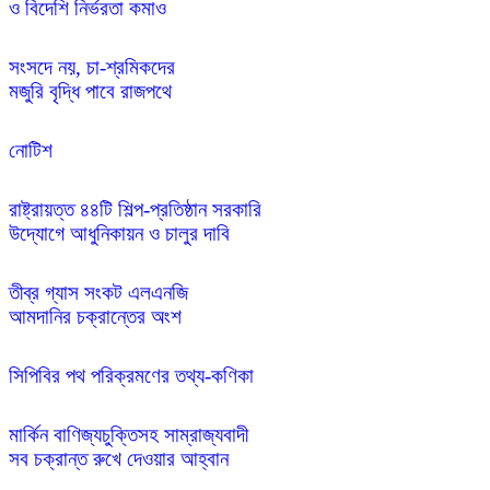
সংসদে নয়, চা-শ্রমিকদের 

নোটিশ
রাষ্ট্রায়ত্ত ৪৪টি শিল্প-প্রতিষ্ঠান সরকারি

তীব্র গ্যাস সংকট এলএনজি 

সিপিবির পথ পরিক্রমণের তথ্য-কণিকা
মার্কিন বাণিজ্যচুক্তিসহ সাম্রাজ্যবাদী 
