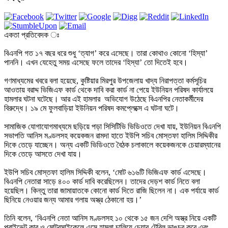
একতা প্রতিবেদক ঃ 

বিএনপি গত ১৭ বছর ধরে শুধু ‘ত্যাগ’ করে এসেছে। তারা কোথাও কোনো ‘হিস্যা’ 
পাননি। এখন যেহেতু সময় এসেছে ফলে তাদের ‘হিস্যা’ তো দিতেই হবে।   

গণমাধ্যমের খবরে বলা হয়েছে, কুষ্টিয়ার মিরপুর উপজেলায় খাদ্য নিরাপত্তা কর্মসূচির 
আওতায় বরাদ্দ ভিজিএফ কার্ড থেকে দাবি করা কার্ড না পেয়ে ইউনিয়ন পরিষদ কার্যালয়ে 
হামলার ঘটনা ঘটেছে। আর এই হামলার  অভিযোগ উঠেছে বিএনপির নেতাকর্মীদের 
বিরুদ্ধে। ১৯ মে ফুলবাড়িয়া ইউনিয়ন পরিষদ কমপ্লেক্সে এ ঘটনা ঘটে।

সামাজিক যোগাযোগমাধ্যমে ছড়িয়ে পড়া সিসিটিভি ভিডিওতে দেখা যায়, ইউনিয়ন বিএনপি 
সভাপতি আনিস মণ্ডলসহ কয়েকজন রামদা হাতে ইউপি সচিব মোস্তফা হালিম সিদ্দিকীর 
দিকে তেড়ে যাচ্ছেন। অন্য একটি ভিডিওতে বৈঠক চলাকালে কয়েকজনকে চেয়ারম্যানের 
দিকে তেড়ে আসতে দেখা যায়।

ইউপি সচিব মোস্তফা হালিম সিদ্দিকী বলেন, ‘মোট ৬১৬টি ভিজিএফ কার্ড এসেছে। 
বিএনপি নেতারা সাড়ে ৪০০ কার্ড দাবি করেছিলেন। তাদের দেড়শ কার্ড নিতে বলা 
হয়েছিল। কিন্তু তারা জামায়াতকে কোনো কার্ড দিতে রাজি ছিলেন না। এক পর্যায়ে কার্ড 
ছিনিয়ে নেওয়ার জন্য আমার গলায় অস্ত্র ঠেকানো হয়।’

তিনি বলেন, ‘বিএনপি নেতা আনিস মণ্ডলসহ ১০ থেকে ১৫ জন দেশি অস্ত্র নিয়ে একটি 
প্রাইভেট কার ও মোটরসাইকেলে এসে হামলা চালিয়ে চেয়ার-টেবিল ভাঙচুর করে এবং 