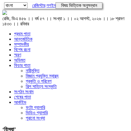
রেজিস্টার
লগইন
বিষয় ভিত্তিক অনুসন্ধান
রেজি, ডিএ ৪৫৬ ।। বর্ষ ৫৭ ।। সংখ্যা ১ ।। ০২ আগস্ট, ২০২৬ ।। ১৮ শ্রাবণ
১৪৩৩ ।। রবিবার
প্রথম পাতা
আন্তর্জাতিক
সম্পাদকীয়
বিশেষ রচনা
স্মরণ
অভিমত
ফিচার পাতা
নারীমুক্তি
বিজ্ঞান প্রযুক্তি স্বাস্থ্য
প্রকৃতি ও পরিবেশ
শিল্প সাহিত্য সংস্কৃতি
সংগঠন সংবাদ
শেষের পাতা
আর্কাইভ
ফটো গ্যালারি
ভিডিও গ্যালারি
পুরানো সংখ্যা
‘হিস্যা’