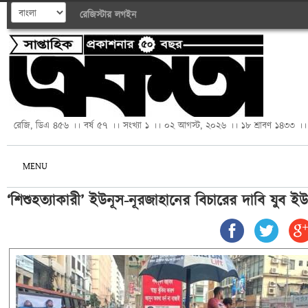
রেজিস্টার
লগইন
রেজি, ডিএ ৪৫৬ ।। বর্ষ ৫৭ ।। সংখ্যা ১ ।। ০২ আগস্ট, ২০২৬ ।। ১৮ শ্রাবণ ১৪৩৩ ।।
MENU
‘শিশুহত্যাকারী’ ইউনূস-নূরজাহানের বিচারের দাবি যুব ই