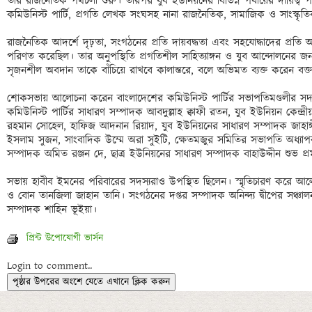
তার রাজনৈতিক পথচলা শুরু। তারপর যুব ইউনিয়নের বিভিন্ন পর্যায়ের দায়িত্ব পা
কমিউনিস্ট পার্টি, প্রগতি লেখক সংঘসহ নানা রাজনৈতিক, সামাজিক ও সাংস্কৃত
রাজনৈতিক আদর্শে দৃঢ়তা, সংগঠনের প্রতি দায়বদ্ধতা এবং সহযোদ্ধাদের প্রতি আন
পরিণত করেছিল। তার অনুপস্থিতি প্রগতিশীল সাহিত্যাঙ্গন ও যুব আন্দোলনের জন্
সৃজনশীল অবদান তাকে বাঁচিয়ে রাখবে কালান্তরে, বলে অভিমত ব্যক্ত করেন বক্তা
শোকসভায় আলোচনা করেন বাংলাদেশের কমিউনিস্ট পার্টির সভাপতিমণ্ডলীর সদস
কমিউনিস্ট পার্টির সাধারণ সম্পাদক আবদুল্লাহ ক্বাফী রতন, যুব ইউনিয়ন কেন্দ্
রহমান সোহেল, হাফিজ আদনান রিয়াদ, যুব ইউনিয়নের সাধারণ সম্পাদক জাহাঙ্গীর
ইসলাম সুজন, সাংবাদিক উম্মে অরা সুইটি, ক্ষেতমজুর সমিতির সভাপতি অধ্যা
সম্পাদক অমিত রঞ্জন দে, ছাত্র ইউনিয়নের সাধারণ সম্পাদক বাহাউদ্দীন শুভ প্রম
সভায় হাবীব ইমনের পরিবারের সদস্যরাও উপস্থিত ছিলেন। স্মৃতিচারণ করে আ
ও বোন তানজিলা জাহান তানি। সংগঠনের দপ্তর সম্পাদক অনিন্দ্য দ্বীপের সঞ্
প্রিন্ট উপোযোগী ভার্সন
Login to comment..
পৃষ্ঠার উপরের অংশে যেতে এখানে ক্লিক করুন