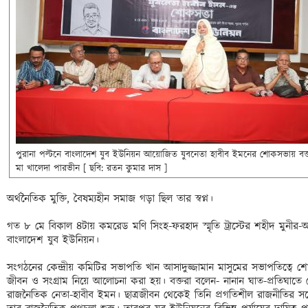
পুরানা পল্টনে বাংলাদেশ যুব ইউনিয়ন আয়োজিত যুবনেতা হাবীব ইমনের শোকসভায় বক্তব
মা খালেদা পারভীন [ ছবি: রতন কুমার দাস ]
অর্থনৈতিক মুক্তি, বৈষম্যহীন সমাজ গড়া ছিল তার স্বপ্ন। 

গত ৮ মে বিকাল ৪টায় কমরেড মণি সিংহ-ফরহাদ স্মৃতি ট্রাস্টের শহীদ মুন
বাংলাদেশ যুব ইউনিয়ন। 

সংগঠনের কেন্দ্রীয় কমিটির সভাপতি খান আসাদুজ্জামান মাসুমের সভাপতিত্বে 
জীবন ও সংগ্রাম নিয়ে আলোচনা করা হয়। বক্তরা বলেন- নানান ঘাত-প্রতিঘাতে প
রাজনৈতিক নেতা-হাবীব ইমন। ছাত্রজীবন থেকেই তিনি প্রগতিশীল রাজনীতির সঙ্গে 