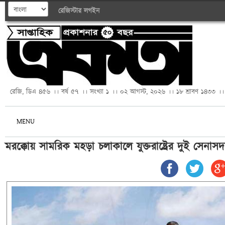
রেজিস্টার
লগইন
রেজি, ডিএ ৪৫৬ ।। বর্ষ ৫৭ ।। সংখ্যা ১ ।। ০২ আগস্ট, ২০২৬ ।। ১৮ শ্রাবণ ১৪৩৩ ।।
MENU
মরক্কোয় সামরিক মহড়া চলাকালে যুক্তরাষ্ট্রের দুই সেনাসদস