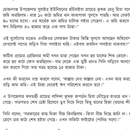
মোহনগঞ্জ উপজেলার সুয়াইর ইউনিয়নের হাঁটনাইয়া গ্রামের কৃষক মেনু মিয়া বল
জমি করছিলাম। মাত্র ১০ কাঠা জমির ধান আধাপাকা তুলতে পারছি। আর বেকটা
৪০ মণের মতো। এর অর্ধেক ধান জমির মালিক লইয়া গেছেগা। এ জমি করতে ব
ঋণ নিছিলাম ৫০ হাজার করে এক লাখ ট্যাহা।”

এই দুর্যোগের মধ্যেও এনজিওর লোকজন টাকার কিস্তি তুলতে আসছেন অভিযো
দেখলেই লগের বাড়িত গিয়া পলাইয়া থাহি। এইবায় কয়দিন পলাইয়া থাকবাম?”

ভাটিয়া গ্রামের রোজিনার স্বামী যখন মারা গেছেন তখন ছয় মাসের শিশু কো
করে ছয় কাঠা ক্ষেত করছিলেন। যার থেকে এক মুষ্টি ধানও তিনি বাড়িতে আন
ধান করতে গিয়ে তার খরচ হয়েছে ১৫ হাজার টাকা।

এখন কী করবেন প্রশ্ন করলে বলেন, ‘আল্লায় দেয় আল্লায় নেয়। এখন আর ক
বাড়ি কাম করি। এই ট্যাহা থেকেই ঋণ পরিশোধ করতে হবে।”

এ উপজেলার কদমশ্রী গ্রামের বাসিন্দা কৃষক রুপচাঁন মিয়া দৌড়ের হাওরে ধান
গেছে। তারপরও শেষ চেষ্টা হিসেবে ডুব দিয়ে দিয়ে কিছু ধানের হিজা (ধানের শী
তিনি বলেন, ‘সরকারের কাছ থিকা বীজ কিনছিলাম। কিতা বীজ দিছে জানি না। ধানে
রোগে চার কাঠা শেষ হইয়া গেছে। এখন বাকিটা ফাইন্নের (পানির তলে)।” 
