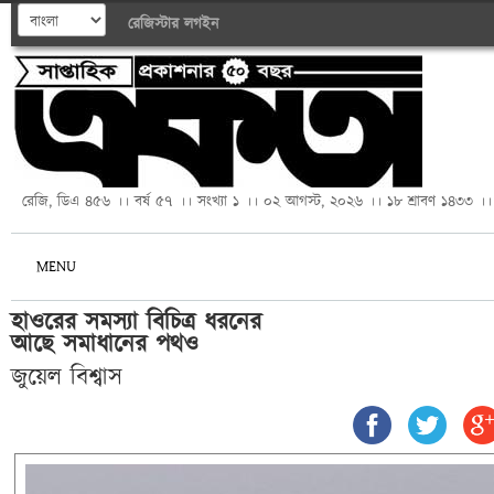
রেজিস্টার
লগইন
রেজি, ডিএ ৪৫৬ ।। বর্ষ ৫৭ ।। সংখ্যা ১ ।। ০২ আগস্ট, ২০২৬ ।। ১৮ শ্রাবণ ১৪৩৩ ।।
MENU
হাওরের সমস্যা বিচিত্র ধরনের 

আছে সমাধানের পথও
জুয়েল বিশ্বাস 