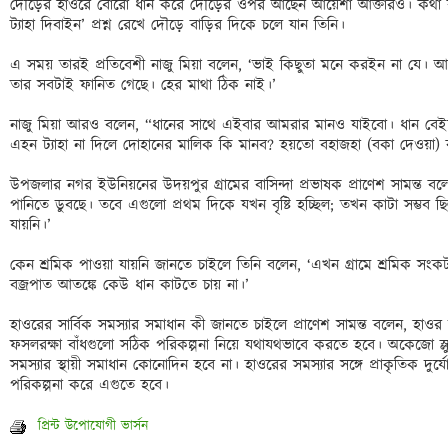
দৌড়ের হাওরে বোরো ধান করে দৌড়ের ওপর আছেন আয়েশা আক্তারও। কথা বল
ট্যাহা দিবাইন’ প্রশ্ন রেখে দৌড়ে বাড়ির দিকে চলে যান তিনি। 

এ সময় তারই প্রতিবেশী নাজু মিয়া বলেন, ‘ভাই কিছুতা মনে করইন না যে।
তার সবটাই ফানিত গেছে। হের মাথা ঠিক নাই।’

নাজু মিয়া আরও বলেন, “ধানের সাথে এইবার আমরার মানও যাইবো। ধান বেইচ
এহন ট্যাহা না দিলে দোহানের মালিক কি মানব? হয়তো বহাজহা (বকা দেওয়া) 
উপজলার নগর ইউনিয়নের উদয়পুর গ্রামের বাসিন্দা প্রভাষক প্রাণেশ সামন্ত 
পানিতে ডুবছে। তবে এগুলো প্রথম দিকে যখন বৃষ্টি হচ্ছিল; তখন কাটা সম্ভব ছি
যায়নি।’

কেন শ্রমিক পাওয়া যায়নি জানতে চাইলে তিনি বলেন, ‘এখন গ্রামে শ্রমিক স
বজ্রপাত আতঙ্কে কেউ ধান কাটতে চায় না।’

হাওরের সার্বিক সমস্যার সমাধান কী জানতে চাইলে প্রাণেশ সামন্ত বলেন, হাও
ফসলরক্ষা বাঁধগুলো সঠিক পরিকল্পনা নিয়ে যথাযথভাবে করতে হবে। অকেজো স্
সমস্যার স্থায়ী সমাধান কোনোদিন হবে না। হাওরের সমস্যার সঙ্গে প্রাকৃতিক দুর্
প্রিন্ট উপোযোগী ভার্সন