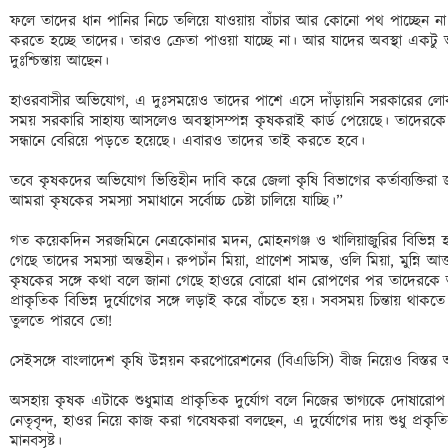
ফলে তাদের ধান পানির নিচে তলিয়ে যাওয়ায় বাঁচার আর কোনো পথ পাচ্ছেন না। ব
করতে হচ্ছে তাদের। তারও ক্রেতা পাওয়া যাচ্ছে না। আর যাদের অবস্থা একটু 
দুঃশ্চিন্তায় আছেন।

হাওরবাসীর অভিযোগ, এ দুঃসময়েও তাদের পাশে এসে দাঁড়ায়নি সরকারের লোকজন
সময় সরকারি সাহায্য আসলেও অবস্থাসম্পন্ন কৃষকরাই কার্ড পেয়েছে। তাদেরকে ব
সন্ধানে বেরিয়ে পড়তে হয়েছে। এবারও তাদের তাই করতে হবে।

তবে কৃষকদের অভিযোগ ভিত্তিহীন দাবি করে জেলা কৃষি বিভাগের কর্তাব্যক্তিরা
আমরা কৃষকের সমস্যা সমাধানে সর্বোচ্চ চেষ্টা চালিয়ে যাচ্ছি।”

গত কয়েকদিন সরজমিনে নেত্রকোনার মদন, মোহনগঞ্জ ও খালিয়াজুরির বিভিন্ন হ
গেছে তাদের সমস্যা অন্তহীন। রুপচাঁন মিয়া, প্রাণেশ সামন্ত, ওলি মিয়া, মুন্নি 
কৃষকের সঙ্গে কথা বলে জানা গেছে হাওরে বোরো ধান রোপণের পর তাদেরকে অস
প্রাকৃতিক বিভিন্ন দুর্যোগের সঙ্গে লড়াই করে বাঁচতে হয়। সবসময় চিন্তায় থাকত
তুলতে পারবে তো! 

সেইসঙ্গে বাংলাদেশ কৃষি উন্নয়ন করপোরেশনের (বিএডিসি) বীজ নিয়েও বিস্তর
অসহায় কৃষক এটাকে শুধুমাত্র প্রাকৃতিক দুর্যোগ বলে নিজের ভাগ্যকে দোষার
নেতৃবৃন্দ, হাওর নিয়ে কাজ করা গবেষকরা বলছেন, এ দুর্যোগের দায় শুধু প্রকৃত
মানবসৃষ্ট।
